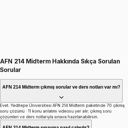
5.0
(
2
)
1499
TL
1799
TL
%
17
%
17
1799
TL
1499
TL
599
TL indirim
Toplam:
3598
TL
2999
TL
İkisini Birlikte Al
AFN 214 Midterm Hakkında Sıkça Sorulan
Sorular
AFN 214 Midterm çıkmış sorular ve ders notları var mı?
Evet. Yeditepe Üniversitesi AFN 214 Midterm paketinde 70 çıkmış
soru çözümü · 11 konu anlatımı videosu yer alır; çıkmış soru
çözümleri ve ders notlarıyla sınava hazırlanabilirsin.
AFN 214 Midterm sınavına nasıl çalışılır?