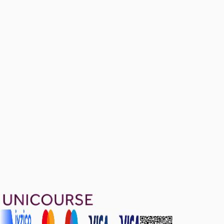
Annuity and Perpetuity
5 soru
Problems on Time Value of Money, PV, FV,
Annuity and Perpetuity
Ücretsiz
12 soru
1799 TL
Ayda
599
TL
, peşin fiyatına
3
taksit
Sepete Ekle
70
soru çözümü
11
konu anlatımı
·
1 sa 11 dk
5.0
puan
Aldığın dönem boyunca geçerli