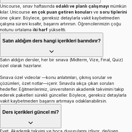
Unicourse, sınav haftasında
odaklı ve planlı çalışmayı
mümkün
kılar. Unicourse
en çok puan getiren konuları
ve
soru tiplerini
öne çıkarır. Böylece, gereksiz detaylarla vakit kaybetmeden
çalışma süreni kısaltır, başarını artırırsın. Öğrencilerimizin çoğu
notunu ortalama
iki harf
yükseltti.
Satın aldığım ders hangi içerikleri barındırır?
Satın aldığın dersler, her bir sınava (Midterm, Vize, Final, Quiz)
özel olarak hazırlanır.
Sınava özel videolar —konu anlatımları, çıkmış sorular ve
çözümleri, özet notlar—içerir. Sınavda sıkça çıkan soruları
hedefler. Eğitmenlerimiz, üniversitenin akademik takvimini takip
ederek paketleri sürekli günceller. Böylece, gereksiz detaylarla
vakit kaybetmeden başarını artırmaya odaklanabilirsin.
Ders içerikleri güncel mi?
Evet. Akademik takvimi ve hoca duyurularını izliyor, değişen