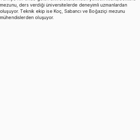
mezunu, ders verdiği üniversitelerde deneyimli uzmanlardan
oluşuyor. Teknik ekip ise Koç, Sabancı ve Boğaziçi mezunu
mühendislerden oluşuyor.
Introduction to Financial Management (Week1&2)
Ücretsiz
3 konu anlatımı
Multiple Choice Questions on Introduction to
Financial Management (Week1&2)
Ücretsiz
36 soru
FINANCIAL MARKETS AND THE CORPORATION