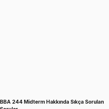
5.0
(
9
)
1499
TL
1799
TL
%
17
%
17
1799
TL
1499
TL
BBA 244
• Midterm
Principles of Accounting
5.0
(
9
)
1499
TL
1799
TL
%
17
%
17
1799
TL
1499
TL
599
TL indirim
Toplam:
3598
TL
2999
TL
İkisini Birlikte Al
BBA 244 Midterm Hakkında Sıkça Sorulan