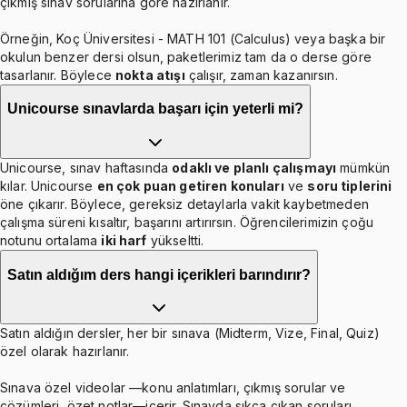
çıkmış sınav sorularına göre hazırlanır.
Örneğin, Koç Üniversitesi - MATH 101 (Calculus) veya başka bir
okulun benzer dersi olsun, paketlerimiz tam da o derse göre
tasarlanır. Böylece
nokta atışı
çalışır, zaman kazanırsın.
Unicourse sınavlarda başarı için yeterli mi?
Unicourse, sınav haftasında
odaklı ve planlı çalışmayı
mümkün
kılar. Unicourse
en çok puan getiren konuları
ve
soru tiplerini
öne çıkarır. Böylece, gereksiz detaylarla vakit kaybetmeden
çalışma süreni kısaltır, başarını artırırsın. Öğrencilerimizin çoğu
notunu ortalama
iki harf
yükseltti.
Satın aldığım ders hangi içerikleri barındırır?
Satın aldığın dersler, her bir sınava (Midterm, Vize, Final, Quiz)
özel olarak hazırlanır.
Sınava özel videolar —konu anlatımları, çıkmış sorular ve
çözümleri, özet notlar—içerir. Sınavda sıkça çıkan soruları