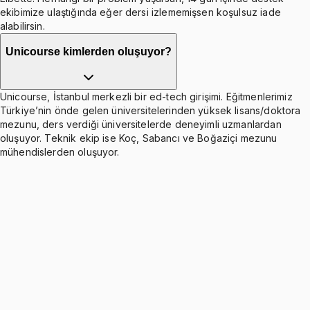
ekibimize ulaştığında eğer dersi izlememişsen koşulsuz iade
alabilirsin.
Unicourse kimlerden oluşuyor?
Unicourse, İstanbul merkezli bir ed-tech girişimi. Eğitmenlerimiz
Türkiye’nin önde gelen üniversitelerinden yüksek lisans/doktora
mezunu, ders verdiği üniversitelerde deneyimli uzmanlardan
oluşuyor. Teknik ekip ise Koç, Sabancı ve Boğaziçi mezunu
mühendislerden oluşuyor.
Chapter 1: Accounting and the Business
Environment
Ücretsiz
6 konu anlatımı