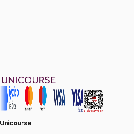
Part II: Bonus Problems for Midterm
Ücretsiz
18 soru
1799 TL
Ayda
599
TL
, peşin fiyatına
3
taksit
Sepete Ekle
23
soru çözümü
19
konu anlatımı
·
5 sa 43 dk
5.0
puan
Aldığın dönem boyunca geçerli
Unicourse