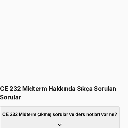
CE 232
• Final
Engineering Mechanics II: Dynamics
1499
TL
1799
TL
%
17
%
17
1799
TL
1499
TL
599
TL indirim
Toplam:
3598
TL
2999
TL
İkisini Birlikte Al
CE 232 Midterm Hakkında Sıkça Sorulan
Sorular
CE 232 Midterm çıkmış sorular ve ders notları var mı?