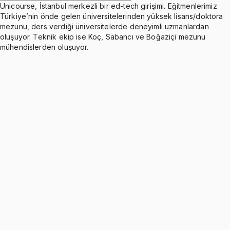
Unicourse, İstanbul merkezli bir ed-tech girişimi. Eğitmenlerimiz
Türkiye’nin önde gelen üniversitelerinden yüksek lisans/doktora
mezunu, ders verdiği üniversitelerde deneyimli uzmanlardan
oluşuyor. Teknik ekip ise Koç, Sabancı ve Boğaziçi mezunu
mühendislerden oluşuyor.
Introduction and General Principles
Ücretsiz
1 konu anlatımı
Kinematics of Particles
Ücretsiz
10 konu anlatımı · 18 soru