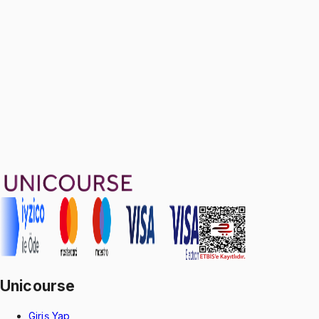
Formula Sheet for All Chapters
Ücretsiz
1799 TL
Ayda
599
TL
, peşin fiyatına
3
taksit
Sepete Ekle
74
soru çözümü
31
konu anlatımı
·
5 sa 37 dk
Aldığın dönem boyunca geçerli
Unicourse
Giriş Yap