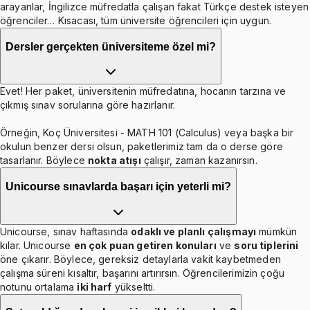
arayanlar, İngilizce müfredatla çalışan fakat Türkçe destek isteyen
öğrenciler… Kısacası, tüm üniversite öğrencileri için uygun.
Dersler gerçekten üniversiteme özel mi?
Evet! Her paket, üniversitenin müfredatına, hocanın tarzına ve
çıkmış sınav sorularına göre hazırlanır.
Örneğin, Koç Üniversitesi - MATH 101 (Calculus) veya başka bir
okulun benzer dersi olsun, paketlerimiz tam da o derse göre
tasarlanır. Böylece
nokta atışı
çalışır, zaman kazanırsın.
Unicourse sınavlarda başarı için yeterli mi?
Unicourse, sınav haftasında
odaklı ve planlı çalışmayı
mümkün
kılar. Unicourse
en çok puan getiren konuları
ve
soru tiplerini
öne çıkarır. Böylece, gereksiz detaylarla vakit kaybetmeden
çalışma süreni kısaltır, başarını artırırsın. Öğrencilerimizin çoğu
notunu ortalama
iki harf
yükseltti.