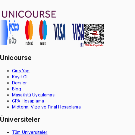
5.0
puan
Aldığın dönem boyunca geçerli
Unicourse
Giriş Yap
Kayıt Ol
Dersler
Blog
Masaüstü Uygulaması
GPA Hesaplama
Midterm, Vize ve Final Hesaplama
Üniversiteler
Tüm Üniversiteler