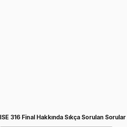
5.0
(
1
)
1499
TL
1799
TL
%
17
%
17
1799
TL
1499
TL
ISE 316
• Final
Computer Applications for Industrial Engineers
5.0
(
1
)
1499
TL
1799
TL
%
17
%
17
1799
TL
1499
TL
599
TL indirim
Toplam:
3598
TL
2999
TL
ISE 316 Final Hakkında Sıkça Sorulan Sorular