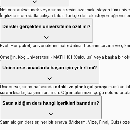
Notlarını yükseltmek veya sınav stresini azaltmak isteyen tüm ünive
İngilizce müfredatla çalışan fakat Türkçe destek isteyen öğrenciler
Dersler gerçekten üniversiteme özel mi?
Evet! Her paket, üniversitenin müfredatına, hocanın tarzına ve çıkmı
Örneğin, Koç Üniversitesi - MATH 101 (Calculus) veya başka bir ok
Unicourse sınavlarda başarı için yeterli mi?
Unicourse, sınav haftasında
odaklı ve planlı çalışmayı
mümkün kıl
süreni kısaltır, başarını artırırsın. Öğrencilerimizin çoğu notunu orta
Satın aldığım ders hangi içerikleri barındırır?
Satın aldığın dersler, her bir sınava (Midterm, Vize, Final, Quiz) özel