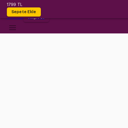
1799 TL
Dersler
Sepete Ekle
Giriş
Yap
Kayıt Ol
Yeditepe Üniversitesi
ISE 316
•
Final
ISE 316
•
Bilgi
Konular
Değerlendirmeler (1)
Endüstri Mühendisliği'nde sıkça karşılaştığımız problemleri ve bun
ve rahatça uygulayabileceksin!