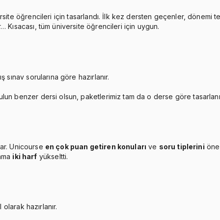
rsite öğrencileri için tasarlandı. İlk kez dersten geçenler, dönemi 
… Kısacası, tüm üniversite öğrencileri için uygun.
ş sınav sorularına göre hazırlanır.
ulun benzer dersi olsun, paketlerimiz tam da o derse göre tasarlan
ar. Unicourse
en çok puan getiren konuları
ve
soru tiplerini
öne 
lama
iki harf
yükseltti.
 olarak hazırlanır.