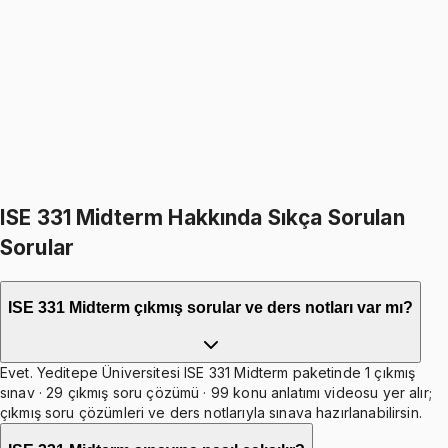
Evaluating a Single Project -Rate of Return Method
11 konu anlatımı
Sample Exam Questions
Ücretsiz
29 soru
ISE 331 Midterm Hakkında Sıkça Sorulan
Sorular
ISE 331 Midterm çıkmış sorular ve ders notları var mı?
Evet. Yeditepe Üniversitesi ISE 331 Midterm paketinde 1 çıkmış
sınav · 29 çıkmış soru çözümü · 99 konu anlatımı videosu yer alır;
çıkmış soru çözümleri ve ders notlarıyla sınava hazırlanabilirsin.