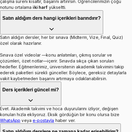
çalışma süreni kısaltır, başarını artırırsın. Öğrencilerimizin çoğu
notunu ortalama
iki harf
yükseltti.
Satın aldığım ders hangi içerikleri barındırır?
Satın aldığın dersler, her bir sınava (Midterm, Vize, Final, Quiz)
özel olarak hazırlanır.
Sınava özel videolar —konu anlatımları, çıkmış sorular ve
çözümleri, özet notlar—içerir. Sınavda sıkça çıkan soruları
hedefler. Eğitmenlerimiz, üniversitenin akademik takvimini takip
ederek paketleri sürekli günceller. Böylece, gereksiz detaylarla
vakit kaybetmeden başarını artırmaya odaklanabilirsin.
Ders içerikleri güncel mi?
Evet. Akademik takvimi ve hoca duyurularını izliyor, değişen
konuları hızla ekliyoruz. Eksik gördüğün bir konu olursa bize
WhatsApp
veya
e-postayla
haber ver.
Satın aldığım derslere ne zamana kadar erişebilirim?