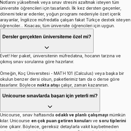
Notlarını yükseltmek veya sınav stresini azaltmak isteyen tüm
üniversite öğrencileri için tasarlandı. İlk kez dersten geçenler,
dönemi tekrar edenler, yoğun programı nedeniyle özet içerik
arayanlar, İngilizce müfredatla çalışan fakat Türkçe destek isteyen
öğrenciler… Kısacası, tüm üniversite öğrencileri için uygun.
Dersler gerçekten üniversiteme özel mi?
Evet! Her paket, üniversitenin müfredatına, hocanın tarzına ve
çıkmış sınav sorularına göre hazırlanır.
Örneğin, Koç Üniversitesi - MATH 101 (Calculus) veya başka bir
okulun benzer dersi olsun, paketlerimiz tam da o derse göre
tasarlanır. Böylece
nokta atışı
çalışır, zaman kazanırsın.
Unicourse sınavlarda başarı için yeterli mi?
Unicourse, sınav haftasında
odaklı ve planlı çalışmayı
mümkün
kılar. Unicourse
en çok puan getiren konuları
ve
soru tiplerini
öne çıkarır. Böylece, gereksiz detaylarla vakit kaybetmeden