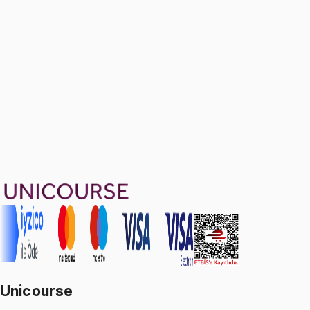
Sample Exam Questions
Ücretsiz
29 soru
1799 TL
Ayda
599
TL
, peşin fiyatına
3
taksit
Sepete Ekle
29
soru çözümü
99
konu anlatımı
·
8 sa 17 dk
Aldığın dönem boyunca geçerli
Unicourse