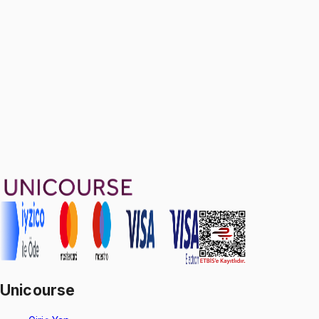
Sınav Provası III: Fall 2024 Midterm
Ücretsiz
6 soru
1799 TL
Ayda
599
TL
, peşin fiyatına
3
taksit
Sepete Ekle
88
soru çözümü
17
konu anlatımı
·
2 sa 34 dk
4.9
puan
Aldığın dönem boyunca geçerli
Unicourse