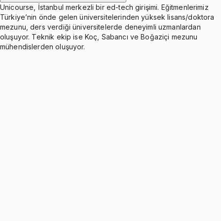
Unicourse, İstanbul merkezli bir ed-tech girişimi. Eğitmenlerimiz
Türkiye’nin önde gelen üniversitelerinden yüksek lisans/doktora
mezunu, ders verdiği üniversitelerde deneyimli uzmanlardan
oluşuyor. Teknik ekip ise Koç, Sabancı ve Boğaziçi mezunu
mühendislerden oluşuyor.
Equation Solving and Absolute Value
Ücretsiz
1 konu anlatımı · 8 soru
Solving Second Order Equations
Ücretsiz
2 konu anlatımı · 6 soru