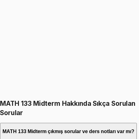
MATH 133
• Final
Basic Mathematics
4.9
(
22
)
1499
TL
1799
TL
%
17
%
17
1799
TL
1499
TL
599
TL indirim
Toplam:
3598
TL
2999
TL
İkisini Birlikte Al
MATH 133 Midterm Hakkında Sıkça Sorulan
Sorular
MATH 133 Midterm çıkmış sorular ve ders notları var mı?