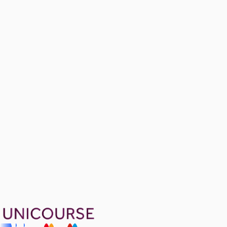
4 soru
Practice Problems
Ücretsiz
2 konu anlatımı · 4 soru
Formula Sheet for All Chapters
Ücretsiz
1799 TL
Ayda
599
TL
, peşin fiyatına
3
taksit
Sepete Ekle
55
soru çözümü
24
konu anlatımı
·
2 sa 59 dk
4.8
puan
Aldığın dönem boyunca geçerli