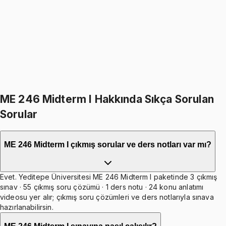
4.8
(
6
)
1499
TL
1799
TL
%
17
%
17
1799
TL
1499
TL
599
TL indirim
Toplam:
3598
TL
2999
TL
İkisini Birlikte Al
ME 246 Midterm I Hakkında Sıkça Sorulan
Sorular
ME 246 Midterm I çıkmış sorular ve ders notları var mı?
Evet. Yeditepe Üniversitesi ME 246 Midterm I paketinde 3 çıkmış
sınav · 55 çıkmış soru çözümü · 1 ders notu · 24 konu anlatımı
videosu yer alır; çıkmış soru çözümleri ve ders notlarıyla sınava
hazırlanabilirsin.