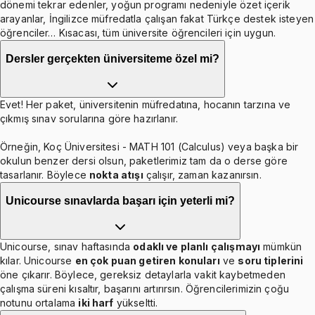
dönemi tekrar edenler, yoğun programı nedeniyle özet içerik
arayanlar, İngilizce müfredatla çalışan fakat Türkçe destek isteyen
öğrenciler… Kısacası, tüm üniversite öğrencileri için uygun.
Dersler gerçekten üniversiteme özel mi?
Evet! Her paket, üniversitenin müfredatına, hocanın tarzına ve
çıkmış sınav sorularına göre hazırlanır.
Örneğin, Koç Üniversitesi - MATH 101 (Calculus) veya başka bir
okulun benzer dersi olsun, paketlerimiz tam da o derse göre
tasarlanır. Böylece
nokta atışı
çalışır, zaman kazanırsın.
Unicourse sınavlarda başarı için yeterli mi?
Unicourse, sınav haftasında
odaklı ve planlı çalışmayı
mümkün
kılar. Unicourse
en çok puan getiren konuları
ve
soru tiplerini
öne çıkarır. Böylece, gereksiz detaylarla vakit kaybetmeden
çalışma süreni kısaltır, başarını artırırsın. Öğrencilerimizin çoğu
notunu ortalama
iki harf
yükseltti.