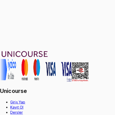
1799 TL
Ayda
599
TL
, peşin fiyatına
3
taksit
Sepete Ekle
8
soru çözümü
10
konu anlatımı
·
3 sa 35 dk
5.0
puan
Aldığın dönem boyunca geçerli
Unicourse
Giriş Yap
Kayıt Ol
Dersler