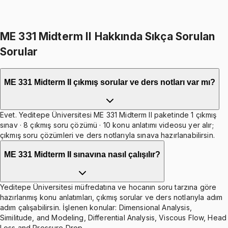
Toplam:
3598
TL
2999
TL
İkisini Birlikte Al
ME 331 Midterm II Hakkında Sıkça Sorulan
Sorular
ME 331 Midterm II çıkmış sorular ve ders notları var mı?
Evet. Yeditepe Üniversitesi ME 331 Midterm II paketinde 1 çıkmış
sınav · 8 çıkmış soru çözümü · 10 konu anlatımı videosu yer alır;
çıkmış soru çözümleri ve ders notlarıyla sınava hazırlanabilirsin.
ME 331 Midterm II sınavına nasıl çalışılır?
Yeditepe Üniversitesi müfredatına ve hocanın soru tarzına göre
hazırlanmış konu anlatımları, çıkmış sorular ve ders notlarıyla adım
adım çalışabilirsin. İşlenen konular: Dimensional Analysis,
Similitude, and Modeling, Differential Analysis, Viscous Flow, Head
Loss and Pressure Drop.