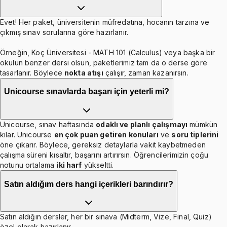
Evet! Her paket, üniversitenin müfredatına, hocanın tarzına ve
çıkmış sınav sorularına göre hazırlanır.
Örneğin, Koç Üniversitesi - MATH 101 (Calculus) veya başka bir
okulun benzer dersi olsun, paketlerimiz tam da o derse göre
tasarlanır. Böylece
nokta atışı
çalışır, zaman kazanırsın.
Unicourse sınavlarda başarı için yeterli mi?
Unicourse, sınav haftasında
odaklı ve planlı çalışmayı
mümkün
kılar. Unicourse
en çok puan getiren konuları
ve
soru tiplerini
öne çıkarır. Böylece, gereksiz detaylarla vakit kaybetmeden
çalışma süreni kısaltır, başarını artırırsın. Öğrencilerimizin çoğu
notunu ortalama
iki harf
yükseltti.
Satın aldığım ders hangi içerikleri barındırır?
Satın aldığın dersler, her bir sınava (Midterm, Vize, Final, Quiz)
özel olarak hazırlanır.