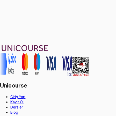
1799 TL
Ayda
599
TL
, peşin fiyatına
3
taksit
Sepete Ekle
127
soru çözümü
36
konu anlatımı
·
3 sa 52 dk
Aldığın dönem boyunca geçerli
Unicourse
Giriş Yap
Kayıt Ol
Dersler
Blog