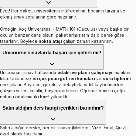
Evet! Her paket, üniversitenin müfredatına, hocanın tarzına ve
çıkmış sınav sorularına göre hazırlanır.
Örneğin, Koç Üniversitesi - MATH 101 (Calculus) veya başka bir
okulun benzer dersi olsun, paketlerimiz tam da o derse göre
tasarlanır. Böylece
nokta atışı
çalışır, zaman kazanırsın.
Unicourse sınavlarda başarı için yeterli mi?
Unicourse, sınav haftasında
odaklı ve planlı çalışmayı
mümkün
kılar. Unicourse
en çok puan getiren konuları
ve
soru tiplerini
öne çıkarır. Böylece, gereksiz detaylarla vakit kaybetmeden
çalışma süreni kısaltır, başarını artırırsın. Öğrencilerimizin çoğu
notunu ortalama
iki harf
yükseltti.
Satın aldığım ders hangi içerikleri barındırır?
Satın aldığın dersler, her bir sınava (Midterm, Vize, Final, Quiz)
özel olarak hazırlanır.