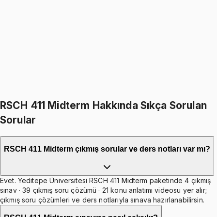
Quantitative Research Methods
1499
TL
1799
TL
%
17
%
17
1799
TL
1499
TL
599
TL indirim
Toplam:
3598
TL
2999
TL
İkisini Birlikte Al
RSCH 411 Midterm Hakkında Sıkça Sorulan
Sorular
RSCH 411 Midterm çıkmış sorular ve ders notları var mı?
Evet. Yeditepe Üniversitesi RSCH 411 Midterm paketinde 4 çıkmış
sınav · 39 çıkmış soru çözümü · 21 konu anlatımı videosu yer alır;
çıkmış soru çözümleri ve ders notlarıyla sınava hazırlanabilirsin.