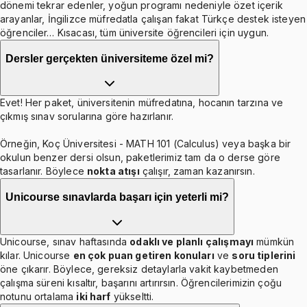
dönemi tekrar edenler, yoğun programı nedeniyle özet içerik
arayanlar, İngilizce müfredatla çalışan fakat Türkçe destek isteyen
öğrenciler… Kısacası, tüm üniversite öğrencileri için uygun.
Dersler gerçekten üniversiteme özel mi?
Evet! Her paket, üniversitenin müfredatına, hocanın tarzına ve
çıkmış sınav sorularına göre hazırlanır.
Örneğin, Koç Üniversitesi - MATH 101 (Calculus) veya başka bir
okulun benzer dersi olsun, paketlerimiz tam da o derse göre
tasarlanır. Böylece
nokta atışı
çalışır, zaman kazanırsın.
Unicourse sınavlarda başarı için yeterli mi?
Unicourse, sınav haftasında
odaklı ve planlı çalışmayı
mümkün
kılar. Unicourse
en çok puan getiren konuları
ve
soru tiplerini
öne çıkarır. Böylece, gereksiz detaylarla vakit kaybetmeden
çalışma süreni kısaltır, başarını artırırsın. Öğrencilerimizin çoğu
notunu ortalama
iki harf
yükseltti.