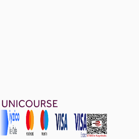
7 soru
Exam-Like Questions
12 soru
1799 TL
Ayda
599
TL
, peşin fiyatına
3
taksit
Sepete Ekle
39
soru çözümü
21
konu anlatımı
·
1 sa 29 dk
Aldığın dönem boyunca geçerli