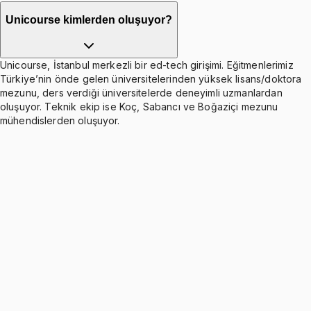
Unicourse kimlerden oluşuyor?
Unicourse, İstanbul merkezli bir ed-tech girişimi. Eğitmenlerimiz
Türkiye’nin önde gelen üniversitelerinden yüksek lisans/doktora
mezunu, ders verdiği üniversitelerde deneyimli uzmanlardan
oluşuyor. Teknik ekip ise Koç, Sabancı ve Boğaziçi mezunu
mühendislerden oluşuyor.
First-Order Circuits
Ücretsiz
7 konu anlatımı · 6 soru
Second-Order Circuits