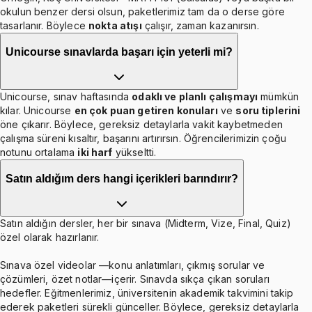
okulun benzer dersi olsun, paketlerimiz tam da o derse göre
tasarlanır. Böylece
nokta atışı
çalışır, zaman kazanırsın.
Unicourse sınavlarda başarı için yeterli mi?
Unicourse, sınav haftasında
odaklı ve planlı çalışmayı
mümkün
kılar. Unicourse
en çok puan getiren konuları
ve
soru tiplerini
öne çıkarır. Böylece, gereksiz detaylarla vakit kaybetmeden
çalışma süreni kısaltır, başarını artırırsın. Öğrencilerimizin çoğu
notunu ortalama
iki harf
yükseltti.
Satın aldığım ders hangi içerikleri barındırır?
Satın aldığın dersler, her bir sınava (Midterm, Vize, Final, Quiz)
özel olarak hazırlanır.
Sınava özel videolar —konu anlatımları, çıkmış sorular ve
çözümleri, özet notlar—içerir. Sınavda sıkça çıkan soruları
hedefler. Eğitmenlerimiz, üniversitenin akademik takvimini takip
ederek paketleri sürekli günceller. Böylece, gereksiz detaylarla