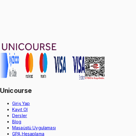
26
soru çözümü
27
konu anlatımı
·
5 sa 7 dk
Aldığın dönem boyunca geçerli
Geçme Garantisi
Unicourse
Giriş Yap
Kayıt Ol
Dersler
Blog
Masaüstü Uygulaması
GPA Hesaplama