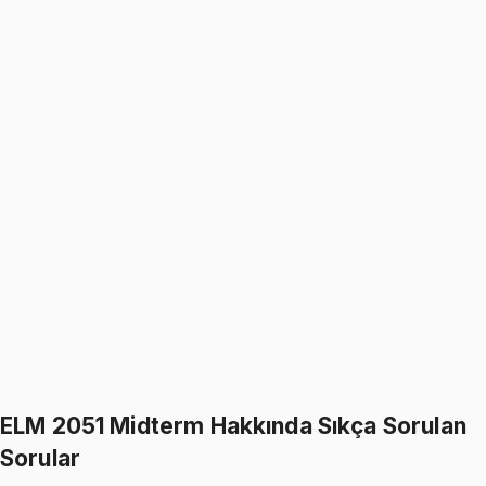
999
TL
1199
TL
%
17
%
17
1199
TL
999
TL
ELM 2051
• Final
Circuit Anaysis
999
TL
1199
TL
%
17
%
17
1199
TL
999
TL
399
TL indirim
Toplam:
2398
TL
1999
TL
İkisini Birlikte Al
ELM 2051 Midterm Hakkında Sıkça Sorulan
Sorular