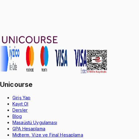
26
konu anlatımı
·
3 sa 38 dk
Aldığın dönem boyunca geçerli
Geçme Garantisi
Unicourse
Giriş Yap
Kayıt Ol
Dersler
Blog
Masaüstü Uygulaması
GPA Hesaplama
Midterm, Vize ve Final Hesaplama