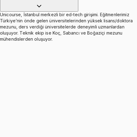
Unicourse, İstanbul merkezli bir ed-tech girişimi. Eğitmenlerimiz
Türkiye’nin önde gelen üniversitelerinden yüksek lisans/doktora
mezunu, ders verdiği üniversitelerde deneyimli uzmanlardan
oluşuyor. Teknik ekip ise Koç, Sabancı ve Boğaziçi mezunu
mühendislerden oluşuyor.
DT Fourier Series
Ücretsiz
5 konu anlatımı · 18 soru
DT Fourier Transform and Frequency Selective
Filtering
Ücretsiz