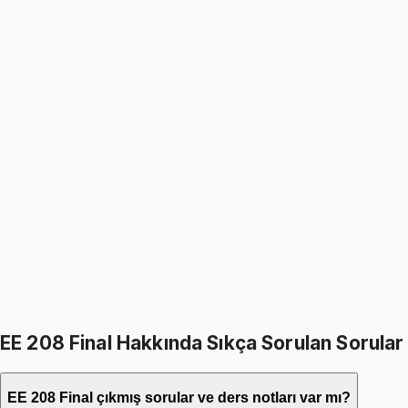
999
TL
1199
TL
%
17
%
17
1199
TL
999
TL
EE 208
• Midterm
Signals and Systems
999
TL
1199
TL
%
17
%
17
1199
TL
999
TL
399
TL indirim
Toplam:
2398
TL
1999
TL
İkisini Birlikte Al
EE 208 Final Hakkında Sıkça Sorulan Sorular
EE 208 Final çıkmış sorular ve ders notları var mı?