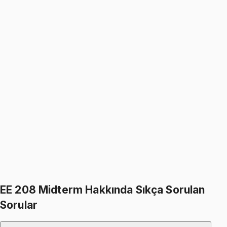
999
TL
1199
TL
%
17
%
17
1199
TL
999
TL
EE 208
• Midterm
Signals and Systems
999
TL
1199
TL
%
17
%
17
1199
TL
999
TL
399
TL indirim
Toplam:
2398
TL
1999
TL
İkisini Birlikte Al
EE 208 Midterm Hakkında Sıkça Sorulan
Sorular