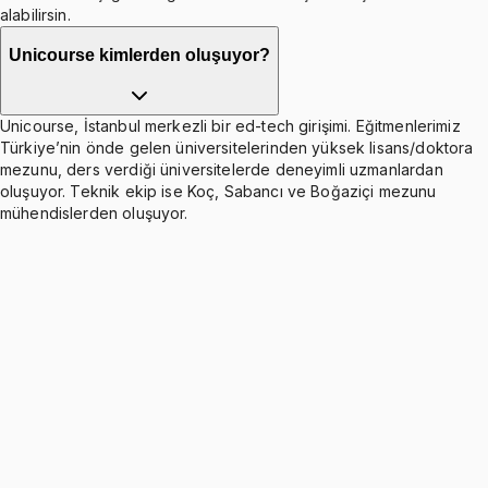
alabilirsin.
Unicourse kimlerden oluşuyor?
Unicourse, İstanbul merkezli bir ed-tech girişimi. Eğitmenlerimiz
Türkiye’nin önde gelen üniversitelerinden yüksek lisans/doktora
mezunu, ders verdiği üniversitelerde deneyimli uzmanlardan
oluşuyor. Teknik ekip ise Koç, Sabancı ve Boğaziçi mezunu
mühendislerden oluşuyor.
Introduction to Signals and Systems
Ücretsiz
12 konu anlatımı · 24 soru