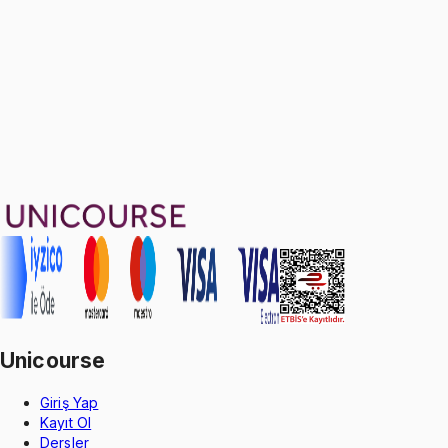
Ayda
399
TL
, peşin fiyatına
3
taksit
Sepete Ekle
105
soru çözümü
33
konu anlatımı
·
2 sa 44 dk
Aldığın dönem boyunca geçerli
Geçme Garantisi
Unicourse
Giriş Yap
Kayıt Ol
Dersler