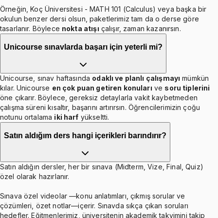
Örneğin, Koç Üniversitesi - MATH 101 (Calculus) veya başka bir
okulun benzer dersi olsun, paketlerimiz tam da o derse göre
tasarlanır. Böylece
nokta atışı
çalışır, zaman kazanırsın.
Unicourse sınavlarda başarı için yeterli mi?
Unicourse, sınav haftasında
odaklı ve planlı çalışmayı
mümkün
kılar. Unicourse
en çok puan getiren konuları
ve
soru tiplerini
öne çıkarır. Böylece, gereksiz detaylarla vakit kaybetmeden
çalışma süreni kısaltır, başarını artırırsın. Öğrencilerimizin çoğu
notunu ortalama
iki harf
yükseltti.
Satın aldığım ders hangi içerikleri barındırır?
Satın aldığın dersler, her bir sınava (Midterm, Vize, Final, Quiz)
özel olarak hazırlanır.
Sınava özel videolar —konu anlatımları, çıkmış sorular ve
çözümleri, özet notlar—içerir. Sınavda sıkça çıkan soruları
hedefler. Eğitmenlerimiz, üniversitenin akademik takvimini takip