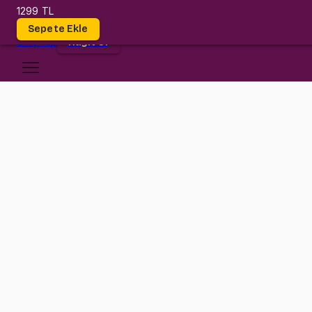
1299 TL
Dersler
Sepete Ekle
Giriş
Yap
Kayıt Ol
Atılım Üniversitesi
MATH 152
•
Midterm I
MATH 152
•
Bilgi
Konular
Değerlendirmeler (21)