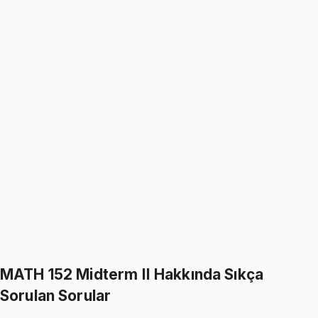
%
15
1299
TL
1099
TL
MATH 152
• Midterm I
Calculus II
4.9
(
21
)
1099
TL
1299
TL
%
15
%
15
1299
TL
1099
TL
598
TL indirim
Toplam:
3897
TL
3299
TL
Hepsini Sepete Ekle
MATH 152 Midterm II Hakkında Sıkça
Sorulan Sorular