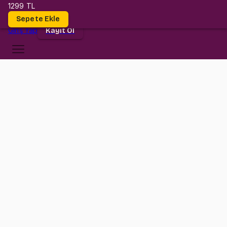
1299 TL
Dersler
Sepete Ekle
Giriş
Yap
Kayıt Ol
Atılım Üniversitesi
MATH 152
•
Midterm II
MATH 152
•
Bilgi
Konular
Değerlendirmeler (21)