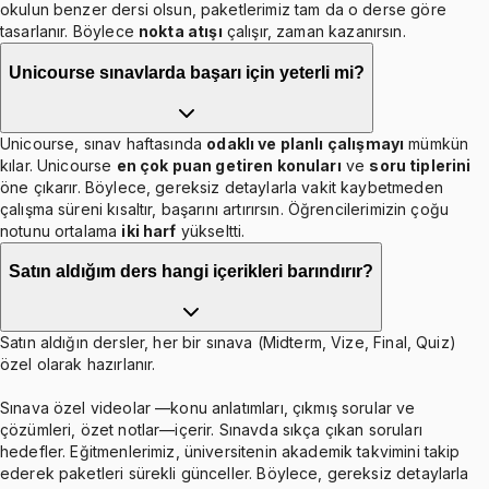
okulun benzer dersi olsun, paketlerimiz tam da o derse göre
tasarlanır. Böylece
nokta atışı
çalışır, zaman kazanırsın.
Unicourse sınavlarda başarı için yeterli mi?
Unicourse, sınav haftasında
odaklı ve planlı çalışmayı
mümkün
kılar. Unicourse
en çok puan getiren konuları
ve
soru tiplerini
öne çıkarır. Böylece, gereksiz detaylarla vakit kaybetmeden
çalışma süreni kısaltır, başarını artırırsın. Öğrencilerimizin çoğu
notunu ortalama
iki harf
yükseltti.
Satın aldığım ders hangi içerikleri barındırır?
Satın aldığın dersler, her bir sınava (Midterm, Vize, Final, Quiz)
özel olarak hazırlanır.
Sınava özel videolar —konu anlatımları, çıkmış sorular ve
çözümleri, özet notlar—içerir. Sınavda sıkça çıkan soruları
hedefler. Eğitmenlerimiz, üniversitenin akademik takvimini takip
ederek paketleri sürekli günceller. Böylece, gereksiz detaylarla