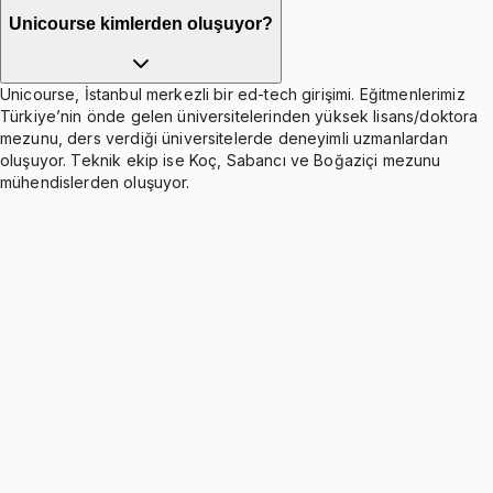
Unicourse kimlerden oluşuyor?
Unicourse, İstanbul merkezli bir ed-tech girişimi. Eğitmenlerimiz
Türkiye’nin önde gelen üniversitelerinden yüksek lisans/doktora
mezunu, ders verdiği üniversitelerde deneyimli uzmanlardan
oluşuyor. Teknik ekip ise Koç, Sabancı ve Boğaziçi mezunu
mühendislerden oluşuyor.
Functions of Several Variables and Surfaces
Ücretsiz
4 konu anlatımı
Limits and Continuity of Multivariable Functions