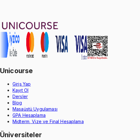
51
konu anlatımı
·
10 sa 36 dk
4.9
puan
Aldığın dönem boyunca geçerli
Unicourse
Giriş Yap
Kayıt Ol
Dersler
Blog
Masaüstü Uygulaması
GPA Hesaplama
Midterm, Vize ve Final Hesaplama
Üniversiteler