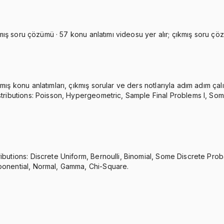
kmış soru çözümü · 57 konu anlatımı videosu yer alır; çıkmış soru çözü
ış konu anlatımları, çıkmış sorular ve ders notlarıyla adım adım çalı
stributions: Poisson, Hypergeometric, Sample Final Problems I, Some
ibutions: Discrete Uniform, Bernoulli, Binomial, Some Discrete Prob
xponential, Normal, Gamma, Chi-Square.