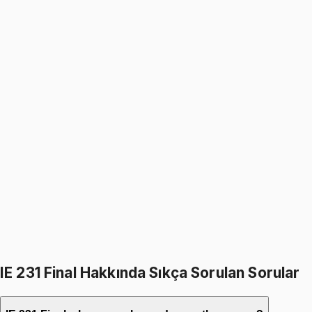
%
16
1599
TL
1349
TL
IE 231
• Final
Introduction to Probability
5.0
(
1
)
1349
TL
1599
TL
%
16
%
16
1599
TL
1349
TL
499
TL indirim
Toplam:
3198
TL
2699
TL
IE 231 Final Hakkında Sıkça Sorulan Sorular