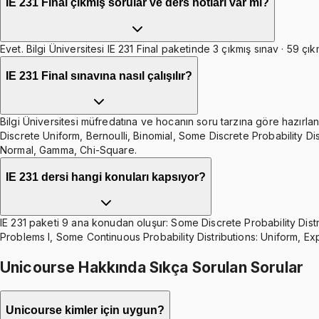
IE 231 Final çıkmış sorular ve ders notları var mı?
Evet. Bilgi Üniversitesi IE 231 Final paketinde 3 çıkmış sınav · 59 çı
IE 231 Final sınavına nasıl çalışılır?
Bilgi Üniversitesi müfredatına ve hocanın soru tarzına göre hazırlanm
Discrete Uniform, Bernoulli, Binomial, Some Discrete Probability Di
Normal, Gamma, Chi-Square.
IE 231 dersi hangi konuları kapsıyor?
IE 231 paketi 9 ana konudan oluşur: Some Discrete Probability Distr
Problems I, Some Continuous Probability Distributions: Uniform, E
Unicourse Hakkında Sıkça Sorulan Sorular
Unicourse kimler için uygun?