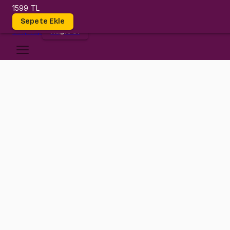
1599 TL
Dersler
Sepete Ekle
Giriş
Yap
Kayıt Ol
Bilgi Üniversitesi
IE 231
•
Final
IE 231
•
Bilgi
Konular
Değerlendirmeler (1)
Bilgi biz geldik! Bu dersle beraber olasılığın temellerini atarken b
Dersin içeriğinde bulunan konular: 1) Some Discrete Probability Dist