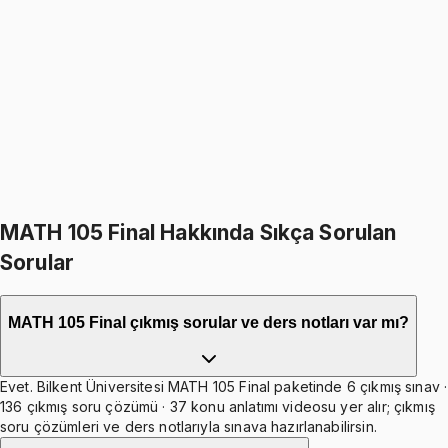
Introduction to Calculus I
4.8
(
36
)
1349
TL
1599
TL
%
16
%
16
1599
TL
1349
TL
499
TL indirim
Toplam:
3198
TL
2699
TL
İkisini Birlikte Al
MATH 105 Final Hakkında Sıkça Sorulan
Sorular
MATH 105 Final çıkmış sorular ve ders notları var mı?
Evet. Bilkent Üniversitesi MATH 105 Final paketinde 6 çıkmış sınav ·
136 çıkmış soru çözümü · 37 konu anlatımı videosu yer alır; çıkmış
soru çözümleri ve ders notlarıyla sınava hazırlanabilirsin.