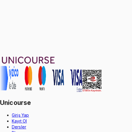
1599 TL
Ayda
533
TL
, peşin fiyatına
3
taksit
Sepete Ekle
136
soru çözümü
37
konu anlatımı
·
9 sa 9 dk
4.8
puan
Aldığın dönem boyunca geçerli
Unicourse
Giriş Yap
Kayıt Ol
Dersler