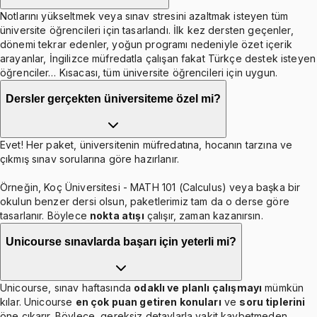
Notlarını yükseltmek veya sınav stresini azaltmak isteyen tüm
üniversite öğrencileri için tasarlandı. İlk kez dersten geçenler,
dönemi tekrar edenler, yoğun programı nedeniyle özet içerik
arayanlar, İngilizce müfredatla çalışan fakat Türkçe destek isteyen
öğrenciler… Kısacası, tüm üniversite öğrencileri için uygun.
Dersler gerçekten üniversiteme özel mi?
Evet! Her paket, üniversitenin müfredatına, hocanın tarzına ve
çıkmış sınav sorularına göre hazırlanır.
Örneğin, Koç Üniversitesi - MATH 101 (Calculus) veya başka bir
okulun benzer dersi olsun, paketlerimiz tam da o derse göre
tasarlanır. Böylece
nokta atışı
çalışır, zaman kazanırsın.
Unicourse sınavlarda başarı için yeterli mi?
Unicourse, sınav haftasında
odaklı ve planlı çalışmayı
mümkün
kılar. Unicourse
en çok puan getiren konuları
ve
soru tiplerini
öne çıkarır. Böylece, gereksiz detaylarla vakit kaybetmeden