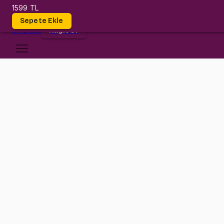
1599 TL
Dersler
Sepete Ekle
Giriş
Yap
Kayıt Ol
Bilkent Üniversitesi
MATH 105
•
Midterm
MATH 105
•
Bilgi
Konular
Değerlendirmeler (36)