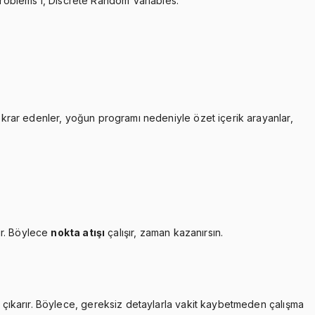
roblems I, Discrete Random Variables.
tekrar edenler, yoğun programı nedeniyle özet içerik arayanlar,
ır. Böylece
nokta atışı
çalışır, zaman kazanırsın.
çıkarır. Böylece, gereksiz detaylarla vakit kaybetmeden çalışma