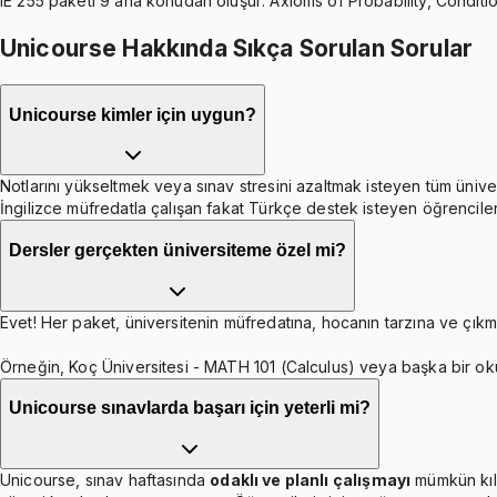
IE 255 paketi 9 ana konudan oluşur: Axioms of Probability, Condit
Unicourse Hakkında Sıkça Sorulan Sorular
Unicourse kimler için uygun?
Notlarını yükseltmek veya sınav stresini azaltmak isteyen tüm ünive
İngilizce müfredatla çalışan fakat Türkçe destek isteyen öğrenciler
Dersler gerçekten üniversiteme özel mi?
Evet! Her paket, üniversitenin müfredatına, hocanın tarzına ve çıkmı
Örneğin, Koç Üniversitesi - MATH 101 (Calculus) veya başka bir ok
Unicourse sınavlarda başarı için yeterli mi?
Unicourse, sınav haftasında
odaklı ve planlı çalışmayı
mümkün kıl