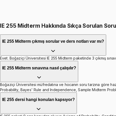
399
TL indirim
Toplam:
2698
TL
2299
TL
IE 255 Midterm Hakkında Sıkça Sorulan Soru
IE 255 Midterm çıkmış sorular ve ders notları var mı?
Evet. Boğaziçi Üniversitesi IE 255 Midterm paketinde 3 çıkmış sınav 
IE 255 Midterm sınavına nasıl çalışılır?
Boğaziçi Üniversitesi müfredatına ve hocanın soru tarzına göre hazır
Probability, Bayes' Rule and Independence, Sample Midterm Probl
IE 255 dersi hangi konuları kapsıyor?