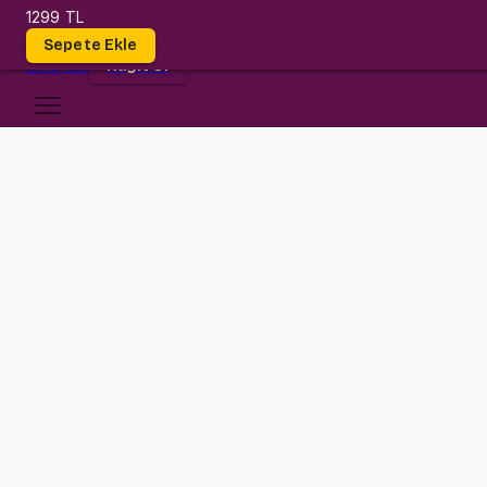
1299 TL
Dersler
Sepete Ekle
Giriş
Yap
Kayıt Ol
Boğaziçi Üniversitesi
IE 255
•
Midterm
IE 255
•
Bilgi
Konular
Her mühendisliğin temelinde var olan Olasılık ve İstatistik konular
Continuous Random Variables konularını inceliyoruz. Sınava yönelik 