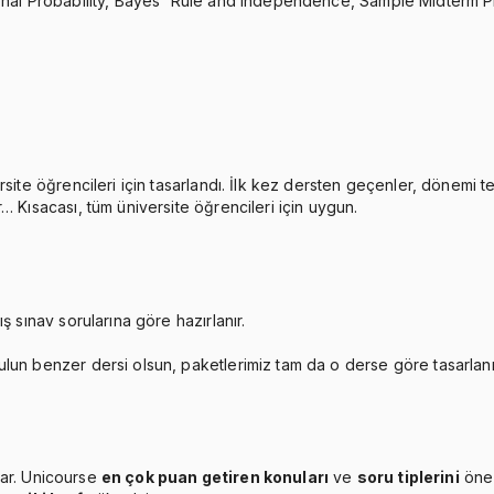
ional Probability, Bayes' Rule and Independence, Sample Midterm P
rsite öğrencileri için tasarlandı. İlk kez dersten geçenler, dönemi 
… Kısacası, tüm üniversite öğrencileri için uygun.
ş sınav sorularına göre hazırlanır.
ulun benzer dersi olsun, paketlerimiz tam da o derse göre tasarlan
ar. Unicourse
en çok puan getiren konuları
ve
soru tiplerini
öne 