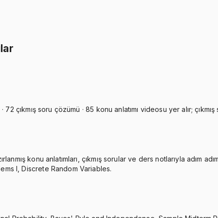
İkisini Birlikte Al
lar
· 72 çıkmış soru çözümü · 85 konu anlatımı videosu yer alır; çıkmış s
lanmış konu anlatımları, çıkmış sorular ve ders notlarıyla adım adım 
ems I, Discrete Random Variables.