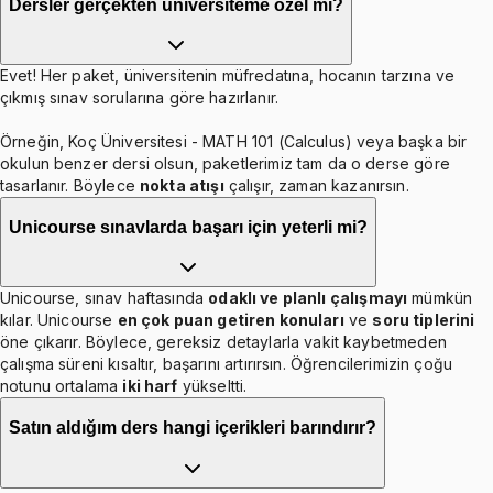
Dersler gerçekten üniversiteme özel mi?
Evet! Her paket, üniversitenin müfredatına, hocanın tarzına ve
çıkmış sınav sorularına göre hazırlanır.
Örneğin, Koç Üniversitesi - MATH 101 (Calculus) veya başka bir
okulun benzer dersi olsun, paketlerimiz tam da o derse göre
tasarlanır. Böylece
nokta atışı
çalışır, zaman kazanırsın.
Unicourse sınavlarda başarı için yeterli mi?
Unicourse, sınav haftasında
odaklı ve planlı çalışmayı
mümkün
kılar. Unicourse
en çok puan getiren konuları
ve
soru tiplerini
öne çıkarır. Böylece, gereksiz detaylarla vakit kaybetmeden
çalışma süreni kısaltır, başarını artırırsın. Öğrencilerimizin çoğu
notunu ortalama
iki harf
yükseltti.
Satın aldığım ders hangi içerikleri barındırır?