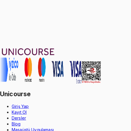
9
soru çözümü
58
konu anlatımı
·
12 sa 27 dk
5.0
puan
Aldığın dönem boyunca geçerli
Geçme Garantisi
Unicourse
Giriş Yap
Kayıt Ol
Dersler
Blog
Masaüstü Uygulaması