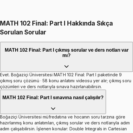
Toplam:
3897
TL
3299
TL
Hepsini Sepete Ekle
MATH 102 Final: Part I Hakkında Sıkça
Sorulan Sorular
MATH 102 Final: Part I çıkmış sorular ve ders notları var
mı?
Evet. Boğaziçi Üniversitesi MATH 102 Final: Part I paketinde 9
çıkmış soru çözümü · 58 konu anlatımı videosu yer alır; çıkmış soru
çözümleri ve ders notlarıyla sınava hazırlanabilirsin.
MATH 102 Final: Part I sınavına nasıl çalışılır?
Boğaziçi Üniversitesi müfredatına ve hocanın soru tarzına göre
hazırlanmış konu anlatımları, çıkmış sorular ve ders notlarıyla adım
adım çalışabilirsin. İşlenen konular: Double Integrals in Cartesian