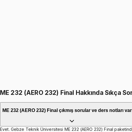
ME 232 (AERO 232)
• Midterm
Dynamics
5.0
(
3
)
1099
TL
1299
TL
%
15
%
15
1299
TL
1099
TL
399
TL indirim
Toplam:
2598
TL
2199
TL
ME 232 (AERO 232) Final Hakkında Sıkça Sor
ME 232 (AERO 232) Final çıkmış sorular ve ders notları va
Evet. Gebze Teknik Üniversitesi ME 232 (AERO 232) Final paketinde 5