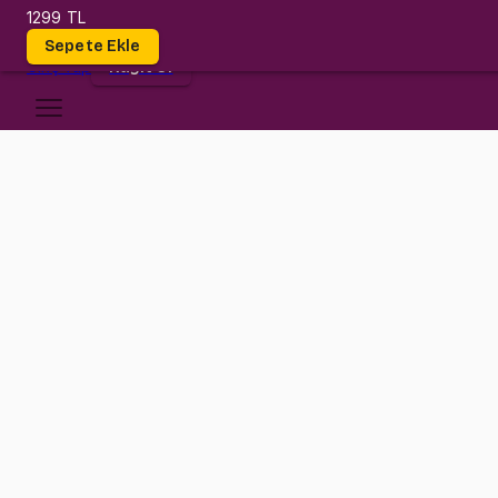
1299 TL
Dersler
Sepete Ekle
Giriş
Yap
Kayıt Ol
Gebze Teknik Üniversitesi
ME 232 (AERO 232)
•
Final
ME 232 (AERO 232)
•
Bilgi
Konular
Değerlendirmeler (3)
Dinamik dersi düşündüğün kadar zor değil!
Bu dersimizde gerçek bir üniversite hocası olan Gürkan hocamızın