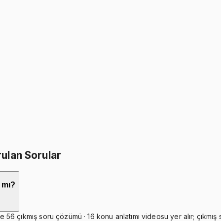
İkisini Birlikte Al
ulan Sorular
r mı?
6 çıkmış soru çözümü · 16 konu anlatımı videosu yer alır; çıkmış so