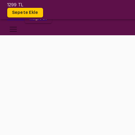
1299 TL
Dersler
Sepete Ekle
Giriş
Yap
Kayıt Ol
Gebze Teknik Üniversitesi
ME 232 (AERO 232)
•
Midt
ME 232 (AERO 232)
•
Bilgi
Konular
Değerlendirmeler (3)
Dinamik dersi düşündüğün kadar zor değil!
Bu dersimizde gerçek bir üniversite hocası olan Gürkan hocamızın