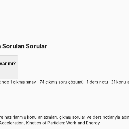
İkisini Birlikte Al
 Sorulan Sorular
 var mı?
 1 çıkmış sınav · 74 çıkmış soru çözümü · 1 ders notu · 31 konu anl
hazırlanmış konu anlatımları, çıkmış sorular ve ders notlarıyla adım
 Acceleration, Kinetics of Particles: Work and Energy.