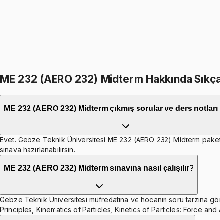
%
15
1299
TL
1099
TL
399
TL indirim
Toplam:
2598
TL
2199
TL
ME 232 (AERO 232) Midterm Hakkında Sıkça
ME 232 (AERO 232) Midterm çıkmış sorular ve ders notları
Evet. Gebze Teknik Üniversitesi ME 232 (AERO 232) Midterm paketinde
sınava hazırlanabilirsin.
ME 232 (AERO 232) Midterm sınavına nasıl çalışılır?
Gebze Teknik Üniversitesi müfredatına ve hocanın soru tarzına göre 
Principles, Kinematics of Particles, Kinetics of Particles: Force and