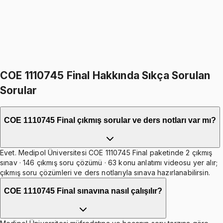
%
15
1299
TL
1099
TL
399
TL indirim
Toplam:
2598
TL
2199
TL
İkisini Birlikte Al
COE 1110745 Final Hakkında Sıkça Sorulan
Sorular
COE 1110745 Final çıkmış sorular ve ders notları var mı?
Evet. Medipol Üniversitesi COE 1110745 Final paketinde 2 çıkmış
sınav · 146 çıkmış soru çözümü · 63 konu anlatımı videosu yer alır;
çıkmış soru çözümleri ve ders notlarıyla sınava hazırlanabilirsin.
COE 1110745 Final sınavına nasıl çalışılır?