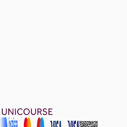
(NEW) General Exam Review Part II
Ücretsiz
31 soru
1299 TL
Ayda
433
TL
, peşin fiyatına
3
taksit
Sepete Ekle
146
soru çözümü
63
konu anlatımı
·
13 sa 12 dk
4.9
puan
Aldığın dönem boyunca geçerli
Geçme Garantisi