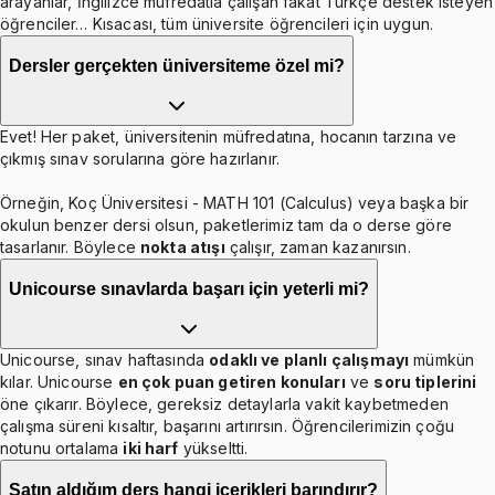
arayanlar, İngilizce müfredatla çalışan fakat Türkçe destek isteyen
öğrenciler… Kısacası, tüm üniversite öğrencileri için uygun.
Dersler gerçekten üniversiteme özel mi?
Evet! Her paket, üniversitenin müfredatına, hocanın tarzına ve
çıkmış sınav sorularına göre hazırlanır.
Örneğin, Koç Üniversitesi - MATH 101 (Calculus) veya başka bir
okulun benzer dersi olsun, paketlerimiz tam da o derse göre
tasarlanır. Böylece
nokta atışı
çalışır, zaman kazanırsın.
Unicourse sınavlarda başarı için yeterli mi?
Unicourse, sınav haftasında
odaklı ve planlı çalışmayı
mümkün
kılar. Unicourse
en çok puan getiren konuları
ve
soru tiplerini
öne çıkarır. Böylece, gereksiz detaylarla vakit kaybetmeden
çalışma süreni kısaltır, başarını artırırsın. Öğrencilerimizin çoğu
notunu ortalama
iki harf
yükseltti.
Satın aldığım ders hangi içerikleri barındırır?