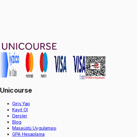
Sepete Ekle
9
soru çözümü
29
konu anlatımı
·
4 sa 55 dk
5.0
puan
Aldığın dönem boyunca geçerli
Unicourse
Giriş Yap
Kayıt Ol
Dersler
Blog
Masaüstü Uygulaması
GPA Hesaplama