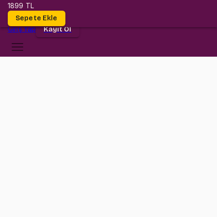
1899 TL
Dersler
Sepete Ekle
Giriş
Yap
Kayıt Ol
Koç Üniversitesi
MECH 204
•
Final
MECH 204
•
Bilgi
Konular
Değerlendirmeler (2)
MECH 204 dersi düşündüğün kadar zor değil!