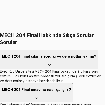
%
16
1899
TL
1599
TL
599
TL indirim
Toplam:
3798
TL
3199
TL
İkisini Birlikte Al
MECH 204 Final Hakkında Sıkça Sorulan
Sorular
MECH 204 Final çıkmış sorular ve ders notları var mı?
Evet. Koç Üniversitesi MECH 204 Final paketinde 9 çıkmış soru
çözümü · 29 konu anlatımı videosu yer alır; çıkmış soru çözümleri
ve ders notlarıyla sınava hazırlanabilirsin.
MECH 204 Final sınavına nasıl çalışılır?
Koç Üniversitesi müfredatına ve hocanın soru tarzına göre