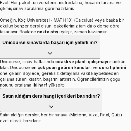
Evet! Her paket, üniversitenin müfredatına, hocanın tarzına ve
çıkmış sınav sorularına göre hazırlanır.
Örneğin, Koç Üniversitesi - MATH 101 (Calculus) veya başka bir
okulun benzer dersi olsun, paketlerimiz tam da o derse göre
tasarlanır. Böylece
nokta atışı
çalışır, zaman kazanırsın.
Unicourse sınavlarda başarı için yeterli mi?
Unicourse, sınav haftasında
odaklı ve planlı çalışmayı
mümkün
kılar. Unicourse
en çok puan getiren konuları
ve
soru tiplerini
öne çıkarır. Böylece, gereksiz detaylarla vakit kaybetmeden
çalışma süreni kısaltır, başarını artırırsın. Öğrencilerimizin çoğu
notunu ortalama
iki harf
yükseltti.
Satın aldığım ders hangi içerikleri barındırır?
Satın aldığın dersler, her bir sınava (Midterm, Vize, Final, Quiz)
özel olarak hazırlanır.