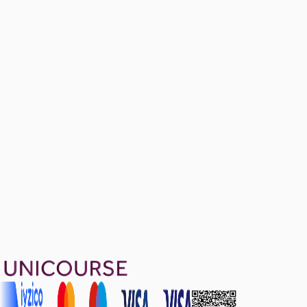
Entropy
Ücretsiz
10 konu anlatımı · 4 soru
Sample Midterm Problems
Ücretsiz
7 soru
1899 TL
Ayda
633
TL
, peşin fiyatına
3
taksit
Sepete Ekle
44
soru çözümü
48
konu anlatımı
·
10 sa 8 dk
5.0
puan
Aldığın dönem boyunca geçerli