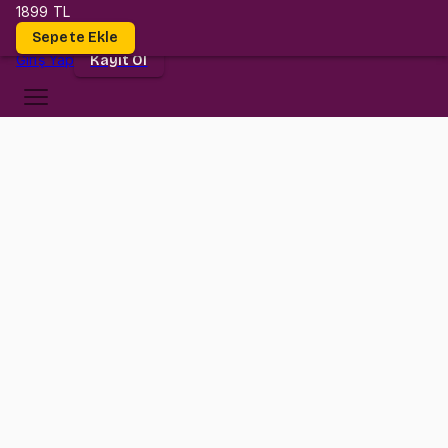
1899 TL
Dersler
Sepete Ekle
Giriş
Yap
Kayıt Ol
Koç Üniversitesi
MECH 204
•
Midterm
MECH 204
•
Bilgi
Konular
Değerlendirmeler (2)
MECH 204 dersi düşündüğün kadar zor değil!