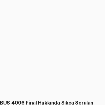
Financial Accounting
1099
TL
1299
TL
%
15
%
15
1299
TL
1099
TL
BUS 4006
• Midterm
Financial Accounting
1099
TL
1299
TL
%
15
%
15
1299
TL
1099
TL
399
TL indirim
Toplam:
2598
TL
2199
TL
İkisini Birlikte Al
BUS 4006 Final Hakkında Sıkça Sorulan