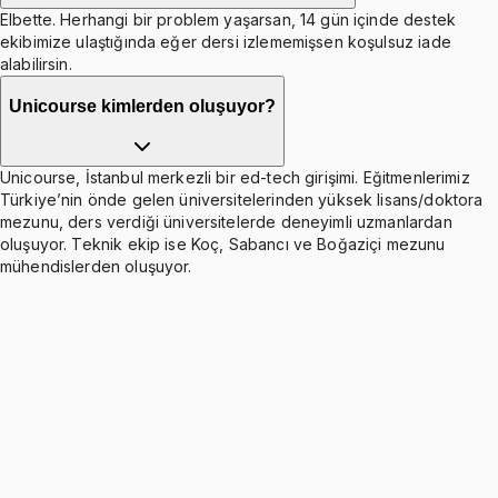
Elbette. Herhangi bir problem yaşarsan, 14 gün içinde destek
ekibimize ulaştığında eğer dersi izlememişsen koşulsuz iade
alabilirsin.
Unicourse kimlerden oluşuyor?
Unicourse, İstanbul merkezli bir ed-tech girişimi. Eğitmenlerimiz
Türkiye’nin önde gelen üniversitelerinden yüksek lisans/doktora
mezunu, ders verdiği üniversitelerde deneyimli uzmanlardan
oluşuyor. Teknik ekip ise Koç, Sabancı ve Boğaziçi mezunu
mühendislerden oluşuyor.
Plant Assets and Intangible Assets
Ücretsiz
5 konu anlatımı