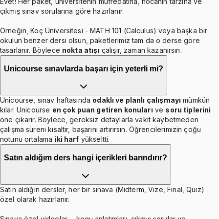
Evet! Her paket, üniversitenin müfredatına, hocanın tarzına ve
çıkmış sınav sorularına göre hazırlanır.
Örneğin, Koç Üniversitesi - MATH 101 (Calculus) veya başka bir
okulun benzer dersi olsun, paketlerimiz tam da o derse göre
tasarlanır. Böylece
nokta atışı
çalışır, zaman kazanırsın.
Unicourse sınavlarda başarı için yeterli mi?
Unicourse, sınav haftasında
odaklı ve planlı çalışmayı
mümkün
kılar. Unicourse
en çok puan getiren konuları
ve
soru tiplerini
öne çıkarır. Böylece, gereksiz detaylarla vakit kaybetmeden
çalışma süreni kısaltır, başarını artırırsın. Öğrencilerimizin çoğu
notunu ortalama
iki harf
yükseltti.
Satın aldığım ders hangi içerikleri barındırır?
Satın aldığın dersler, her bir sınava (Midterm, Vize, Final, Quiz)
özel olarak hazırlanır.
Sınava özel videolar —konu anlatımları, çıkmış sorular ve