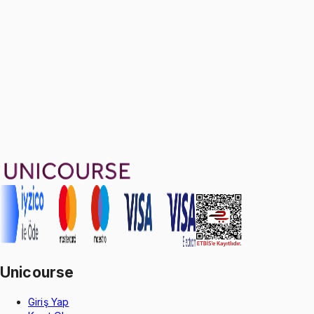
Ayda
433
TL
, peşin fiyatına
3
taksit
Sepete Ekle
31
soru çözümü
14
konu anlatımı
·
4 sa 47 dk
Aldığın dönem boyunca geçerli
Geçme Garantisi
Unicourse
Giriş Yap