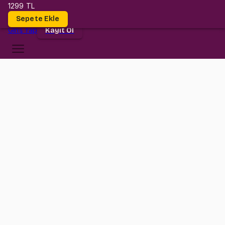
1299 TL
Dersler
Sepete Ekle
Giriş
Yap
Kayıt Ol
Kültür Üniversitesi
BUS 4006
•
Final
BUS 4006
•
Bilgi
Konular
İstanbul Kültür Üniversitesi BUS 4006 (Financial Accounting) Final
sınavına hazırlık paketi.