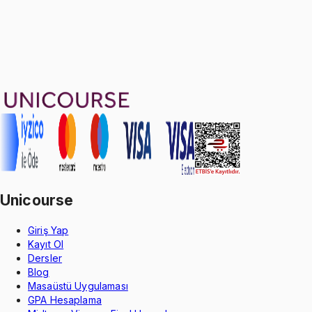
58
soru çözümü
31
konu anlatımı
·
9 sa 53 dk
Aldığın dönem boyunca geçerli
Geçme Garantisi
Unicourse
Giriş Yap
Kayıt Ol
Dersler
Blog
Masaüstü Uygulaması
GPA Hesaplama