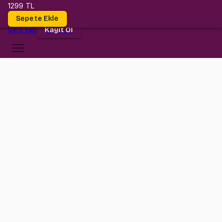
1299 TL
Dersler
Sepete Ekle
Giriş
Yap
Kayıt Ol
Kültür Üniversitesi
BUS 4006
•
Midterm
BUS 4006
•
Bilgi
Konular
İstanbul Kültür Üniversitesi BUS 4006 (Financial Accounting)
Midterm sınavına hazırlık paketi.