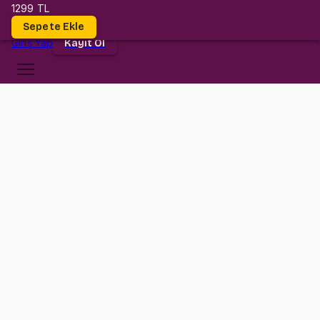
1299 TL
Dersler
Sepete Ekle
Giriş
Yap
Kayıt Ol
Medipol Üniversitesi
PSK 2122920
•
Midterm
PSK 2122920
•
Bilgi
Konular