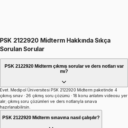
1099
TL
399
TL indirim
Toplam:
2598
TL
2199
TL
İkisini Birlikte Al
PSK 2122920 Midterm Hakkında Sıkça
Sorulan Sorular
PSK 2122920 Midterm çıkmış sorular ve ders notları var
mı?
Evet. Medipol Üniversitesi PSK 2122920 Midterm paketinde 4
çıkmış sınav · 26 çıkmış soru çözümü · 18 konu anlatımı videosu yer
alır; çıkmış soru çözümleri ve ders notlarıyla sınava
hazırlanabilirsin.
PSK 2122920 Midterm sınavına nasıl çalışılır?