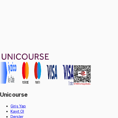
Ayda
433
TL
, peşin fiyatına
3
taksit
Sepete Ekle
26
soru çözümü
18
konu anlatımı
·
1 sa 17 dk
Aldığın dönem boyunca geçerli
Geçme Garantisi
Unicourse
Giriş Yap
Kayıt Ol
Dersler