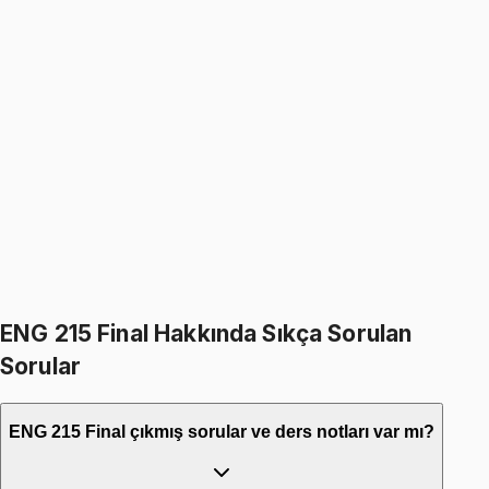
ENG 215
• Final
Differential Equations
999
TL
1199
TL
%
17
%
17
1199
TL
999
TL
399
TL indirim
Toplam:
2398
TL
1999
TL
İkisini Birlikte Al
ENG 215 Final Hakkında Sıkça Sorulan
Sorular
ENG 215 Final çıkmış sorular ve ders notları var mı?