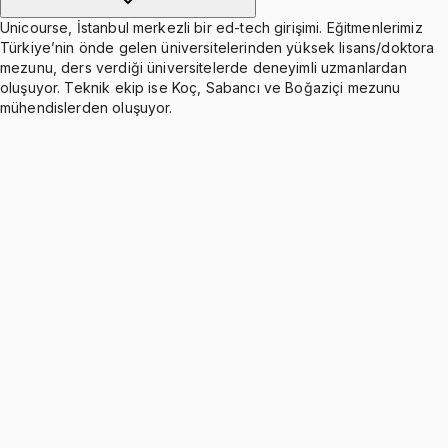
Unicourse, İstanbul merkezli bir ed-tech girişimi. Eğitmenlerimiz
Türkiye’nin önde gelen üniversitelerinden yüksek lisans/doktora
mezunu, ders verdiği üniversitelerde deneyimli uzmanlardan
oluşuyor. Teknik ekip ise Koç, Sabancı ve Boğaziçi mezunu
mühendislerden oluşuyor.
Power Series Solution of Second Order Equations
Ücretsiz
7 konu anlatımı · 7 soru
The Laplace Transform
Ücretsiz
6 konu anlatımı · 4 soru