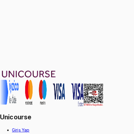
1199 TL
Ayda
399
TL
, peşin fiyatına
3
taksit
Sepete Ekle
47
soru çözümü
56
konu anlatımı
·
15 sa 3 dk
Aldığın dönem boyunca geçerli
Geçme Garantisi
Unicourse
Giriş Yap