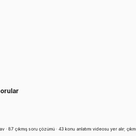
İkisini Birlikte Al
orular
av · 87 çıkmış soru çözümü · 43 konu anlatımı videosu yer alır; çıkmı