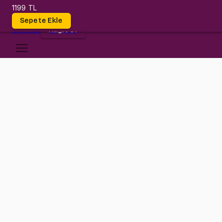
1199 TL
Dersler
Sepete Ekle
Giriş
Yap
Kayıt Ol
Piri Reis Üniversitesi
MATH 113
•
Midterm
MATH 113
•
Bilgi
Konular
Atılım biz geldik! Math 275 dersi düşündüğün kadar zor değil; Ders
sorularıyla antreman yapacaksın. Tamamen senin okuluna özel hazırl
Linear Equations 2) Row Reduction- Gaussian Elimination 3) Matrix 