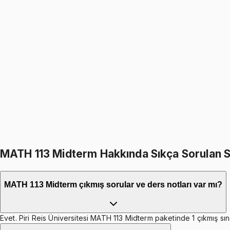
MATH 113
• Final
Linear Algebra
999
TL
1199
TL
%
17
%
17
1199
TL
999
TL
399
TL indirim
Toplam:
2398
TL
1999
TL
MATH 113 Midterm Hakkında Sıkça Sorulan S
MATH 113 Midterm çıkmış sorular ve ders notları var mı?
Evet. Piri Reis Üniversitesi MATH 113 Midterm paketinde 1 çıkmış sın