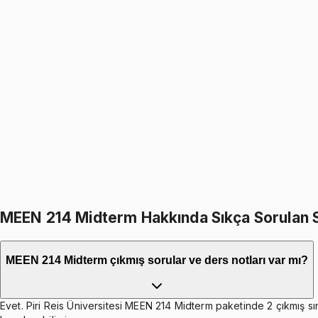
MEEN 214
• Final
Dynamics
999
TL
1199
TL
%
17
%
17
1199
TL
999
TL
399
TL indirim
Toplam:
2398
TL
1999
TL
MEEN 214 Midterm Hakkında Sıkça Sorulan 
MEEN 214 Midterm çıkmış sorular ve ders notları var mı?
Evet. Piri Reis Üniversitesi MEEN 214 Midterm paketinde 2 çıkmış sın