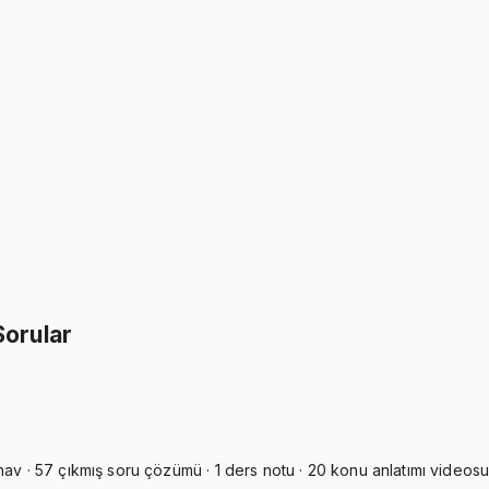
İkisini Birlikte Al
Sorular
av · 57 çıkmış soru çözümü · 1 ders notu · 20 konu anlatımı videosu 