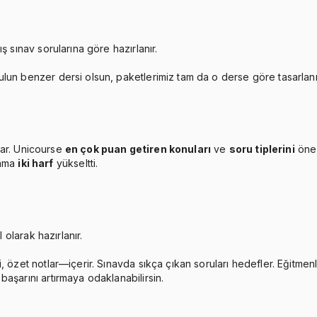
ş sınav sorularına göre hazırlanır.
ulun benzer dersi olsun, paketlerimiz tam da o derse göre tasarlan
ar. Unicourse
en çok puan getiren konuları
ve
soru tiplerini
öne 
lama
iki harf
yükseltti.
 olarak hazırlanır.
, özet notlar—içerir. Sınavda sıkça çıkan soruları hedefler. Eğitmen
aşarını artırmaya odaklanabilirsin.