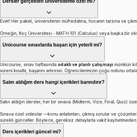
Dersler gerçekten üniversiteme özel mi?
Evet! Her paket, üniversitenin müfredatına, hocanın tarzına ve çıkmı
Örneğin, Koç Üniversitesi - MATH 101 (Calculus) veya başka bir ok
Unicourse sınavlarda başarı için yeterli mi?
Unicourse, sınav haftasında
odaklı ve planlı çalışmayı
mümkün kıl
süreni kısaltır, başarını artırırsın. Öğrencilerimizin çoğu notunu orta
Satın aldığım ders hangi içerikleri barındırır?
Satın aldığın dersler, her bir sınava (Midterm, Vize, Final, Quiz) özel
Sınava özel videolar —konu anlatımları, çıkmış sorular ve çözümleri
sürekli günceller. Böylece, gereksiz detaylarla vakit kaybetmeden b
Ders içerikleri güncel mi?