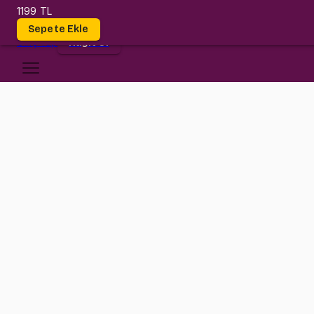
1199 TL
Dersler
Sepete Ekle
Giriş
Yap
Kayıt Ol
Piri Reis Üniversitesi
MEEN 214
•
Midterm
MEEN 214
•
Bilgi
Konular
MEEN214 dersi düşündüğün kadar zor değil!
Bu dersimizde gerçek bir üniversite hocası olan Gürkan hocamızın