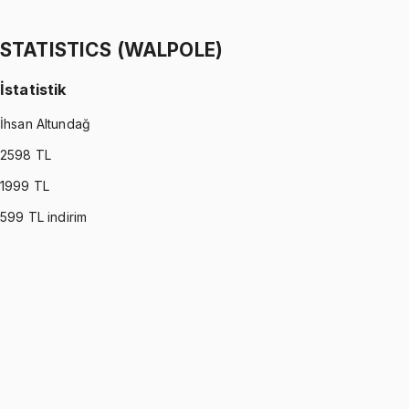
Ömer Faruk Altun
1299 TL
STATISTICS (WALPOLE)
İstatistik
İhsan Altundağ
2598
TL
1999
TL
599
TL indirim
STATISTICS (WALPOLE)
•
Part I
İstatistik
İhsan Altundağ
1299 TL
STATISTICS (WALPOLE)
•
Part II