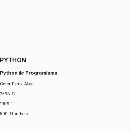
Oğuzhan Çakmak
1299 TL
SIGNALS AND SYSTEMS
•
Part II
Sinyaller ve Sistemler
Oğuzhan Çakmak
1299 TL
PYTHON
Python ile Programlama
Ömer Faruk Altun
2598
TL
1999
TL
599
TL indirim
PYTHON
•
Part I