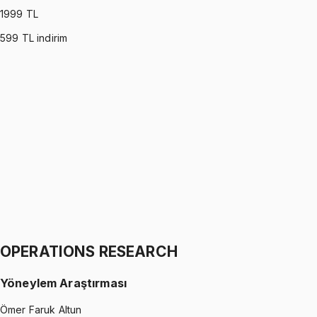
1999
TL
599
TL indirim
PROBABILITY (MONTGOMERY)
•
Part I
Olasılık
İhsan Altundağ
1299 TL
PROBABILITY (MONTGOMERY)
•
Part II
Olasılık
İhsan Altundağ
1299 TL
OPERATIONS RESEARCH
Yöneylem Araştırması
Ömer Faruk Altun