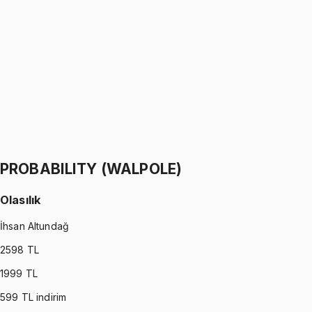
Python ile Programlama
Ömer Faruk Altun
1299 TL
PYTHON
•
Part II
Python ile Programlama
Ömer Faruk Altun
1299 TL
PROBABILITY (WALPOLE)
Olasılık
İhsan Altundağ
2598
TL
1999
TL
599
TL indirim