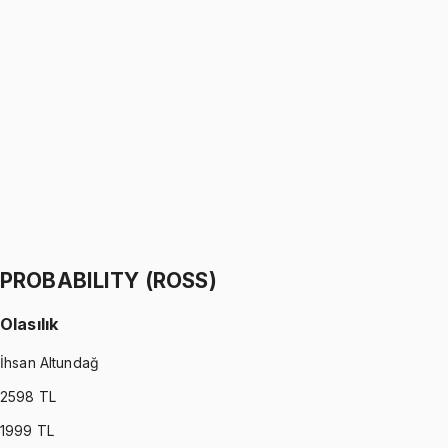
PROBABILITY (WALPOLE)
•
Part I
Olasılık
İhsan Altundağ
1299 TL
PROBABILITY (WALPOLE)
•
Part II
Olasılık
İhsan Altundağ
1299 TL
PROBABILITY (ROSS)
Olasılık
İhsan Altundağ
2598
TL
1999
TL