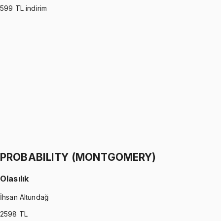
599
TL indirim
PROBABILITY (ROSS)
•
Part I
Olasılık
İhsan Altundağ
1299 TL
PROBABILITY (ROSS)
•
Part II
Olasılık
İhsan Altundağ
1299 TL
PROBABILITY (MONTGOMERY)
Olasılık
İhsan Altundağ
2598
TL