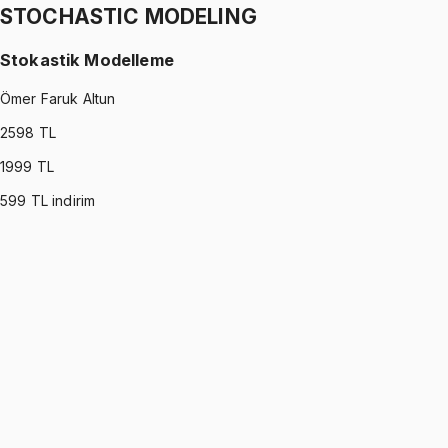
STOCHASTIC MODELING
Stokastik Modelleme
Ömer Faruk Altun
2598
TL
1999
TL
599
TL indirim
STOCHASTIC MODELING
•
Part I
Stokastik Modelleme
Ömer Faruk Altun
1299 TL
STOCHASTIC MODELING
•
Part II
Stokastik Modelleme