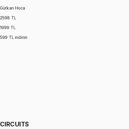
Gürkan Hoca
2598
TL
1999
TL
599
TL indirim
DYNAMICS
•
Part I
Dinamik
Gürkan Hoca
1299 TL
DYNAMICS
•
Part II
Dinamik
Gürkan Hoca
1299 TL
CIRCUITS