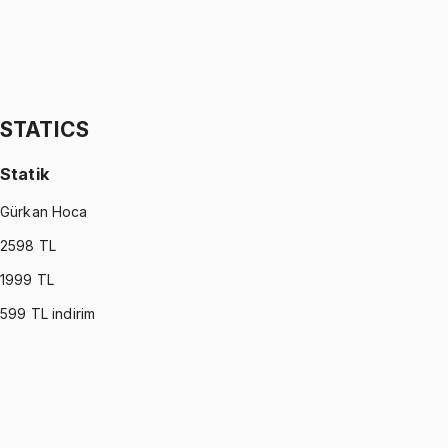
STATISTICS (MONTGOMERY)
•
Part II
İstatistik
İhsan Altundağ
1299 TL
STATICS
Statik
Gürkan Hoca
2598
TL
1999
TL
599
TL indirim
STATICS
•
Part I
Statik
Gürkan Hoca