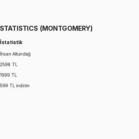
İstatistik
İhsan Altundağ
1299 TL
STATISTICS (MONTGOMERY)
İstatistik
İhsan Altundağ
2598
TL
1999
TL
599
TL indirim
STATISTICS (MONTGOMERY)
•
Part I
İstatistik
İhsan Altundağ
1299 TL