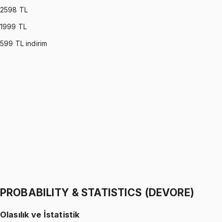
2598
TL
1999
TL
599
TL indirim
PROBABILITY & STATISTICS (MONTGOMERY)
•
Part I
Olasılık ve İstatistik
İhsan Altundağ
1299 TL
PROBABILITY & STATISTICS (MONTGOMERY)
•
Part II
Olasılık ve İstatistik
İhsan Altundağ
1299 TL
PROBABILITY & STATISTICS (DEVORE)
Olasılık ve İstatistik