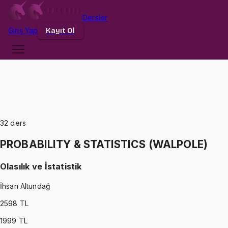
Dersler
Giriş
Yap
Kayıt Ol
32
ders
PROBABILITY & STATISTICS (WALPOLE)
Olasılık ve İstatistik
İhsan Altundağ
2598
TL
1999
TL