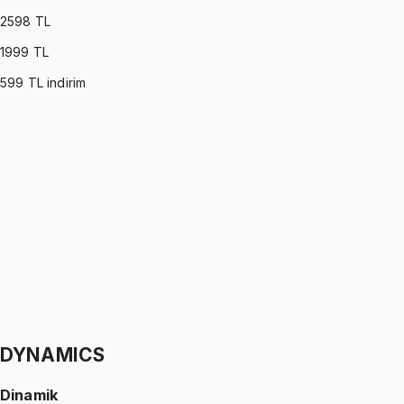
2598
TL
1999
TL
599
TL indirim
OPERATIONS RESEARCH
•
Part I
Yöneylem Araştırması
Ömer Faruk Altun
1299 TL
OPERATIONS RESEARCH
•
Part II
Yöneylem Araştırması
Ömer Faruk Altun
1299 TL
DYNAMICS
Dinamik