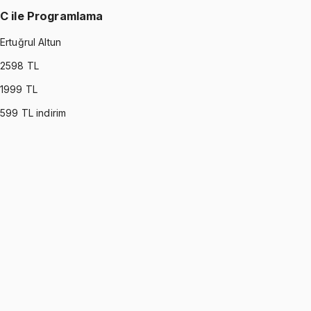
C ile Programlama
Ertuğrul Altun
2598
TL
1999
TL
599
TL indirim
C PROGRAMMING
•
Part I
C ile Programlama
Ertuğrul Altun
1299 TL
C PROGRAMMING
•
Part II
C ile Programlama
Ertuğrul Altun
1299 TL