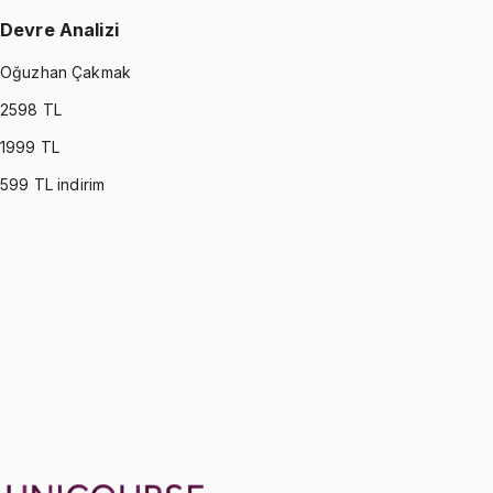
Devre Analizi
Oğuzhan Çakmak
2598
TL
1999
TL
599
TL indirim
CIRCUITS
•
Part I
Devre Analizi
Oğuzhan Çakmak
1299 TL
CIRCUITS
•
Part II
Devre Analizi
Oğuzhan Çakmak
1299 TL