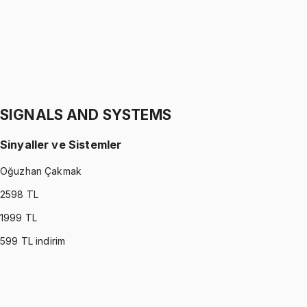
1299 TL
STATICS
•
Part II
Statik
Gürkan Hoca
1299 TL
SIGNALS AND SYSTEMS
Sinyaller ve Sistemler
Oğuzhan Çakmak
2598
TL
1999
TL
599
TL indirim
SIGNALS AND SYSTEMS
•
Part I
Sinyaller ve Sistemler