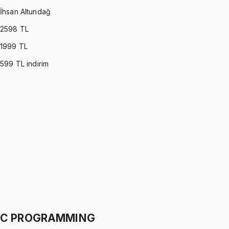
İhsan Altundağ
2598
TL
1999
TL
599
TL indirim
PROBABILITY & STATISTICS (DEVORE)
•
Part I
Olasılık ve İstatistik
İhsan Altundağ
1299 TL
PROBABILITY & STATISTICS (DEVORE)
•
Part II
Olasılık ve İstatistik
İhsan Altundağ
1299 TL
C PROGRAMMING