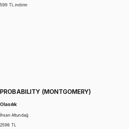
599
TL indirim
PROBABILITY (ROSS)
•
Part I
Olasılık
İhsan Altundağ
1299 TL
PROBABILITY (ROSS)
•
Part II
Olasılık
İhsan Altundağ
1299 TL
PROBABILITY (MONTGOMERY)
Olasılık
İhsan Altundağ
2598
TL