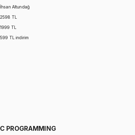
İhsan Altundağ
2598
TL
1999
TL
599
TL indirim
PROBABILITY & STATISTICS (DEVORE)
•
Part I
Olasılık ve İstatistik
İhsan Altundağ
1299 TL
PROBABILITY & STATISTICS (DEVORE)
•
Part II
Olasılık ve İstatistik
İhsan Altundağ
1299 TL
C PROGRAMMING