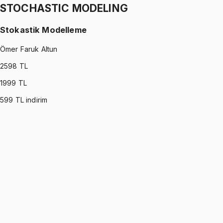
STOCHASTIC MODELING
Stokastik Modelleme
Ömer Faruk Altun
2598
TL
1999
TL
599
TL indirim
STOCHASTIC MODELING
•
Part I
Stokastik Modelleme
Ömer Faruk Altun
1299 TL
STOCHASTIC MODELING
•
Part II
Stokastik Modelleme