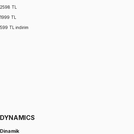
2598
TL
1999
TL
599
TL indirim
OPERATIONS RESEARCH
•
Part I
Yöneylem Araştırması
Ömer Faruk Altun
1299 TL
OPERATIONS RESEARCH
•
Part II
Yöneylem Araştırması
Ömer Faruk Altun
1299 TL
DYNAMICS
Dinamik