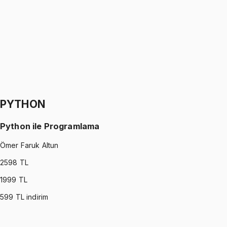
Oğuzhan Çakmak
1299 TL
SIGNALS AND SYSTEMS
•
Part II
Sinyaller ve Sistemler
Oğuzhan Çakmak
1299 TL
PYTHON
Python ile Programlama
Ömer Faruk Altun
2598
TL
1999
TL
599
TL indirim
PYTHON
•
Part I