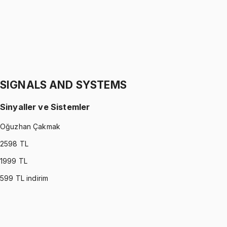
1299 TL
STATICS
•
Part II
Statik
Gürkan Hoca
1299 TL
SIGNALS AND SYSTEMS
Sinyaller ve Sistemler
Oğuzhan Çakmak
2598
TL
1999
TL
599
TL indirim
SIGNALS AND SYSTEMS
•
Part I
Sinyaller ve Sistemler