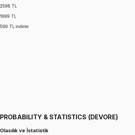
2598
TL
1999
TL
599
TL indirim
PROBABILITY & STATISTICS (MONTGOMERY)
•
Part I
Olasılık ve İstatistik
İhsan Altundağ
1299 TL
PROBABILITY & STATISTICS (MONTGOMERY)
•
Part II
Olasılık ve İstatistik
İhsan Altundağ
1299 TL
PROBABILITY & STATISTICS (DEVORE)
Olasılık ve İstatistik