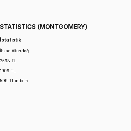
İstatistik
İhsan Altundağ
1299 TL
STATISTICS (MONTGOMERY)
İstatistik
İhsan Altundağ
2598
TL
1999
TL
599
TL indirim
STATISTICS (MONTGOMERY)
•
Part I
İstatistik
İhsan Altundağ
1299 TL