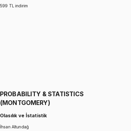
599
TL indirim
PROBABILITY & STATISTICS (WALPOLE)
•
Part I
Olasılık ve İstatistik
İhsan Altundağ
1299 TL
PROBABILITY & STATISTICS (WALPOLE)
•
Part II
Olasılık ve İstatistik
İhsan Altundağ
1299 TL
PROBABILITY & STATISTICS
(MONTGOMERY)
Olasılık ve İstatistik
İhsan Altundağ