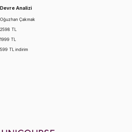
Devre Analizi
Oğuzhan Çakmak
2598
TL
1999
TL
599
TL indirim
CIRCUITS
•
Part I
Devre Analizi
Oğuzhan Çakmak
1299 TL
CIRCUITS
•
Part II
Devre Analizi
Oğuzhan Çakmak
1299 TL