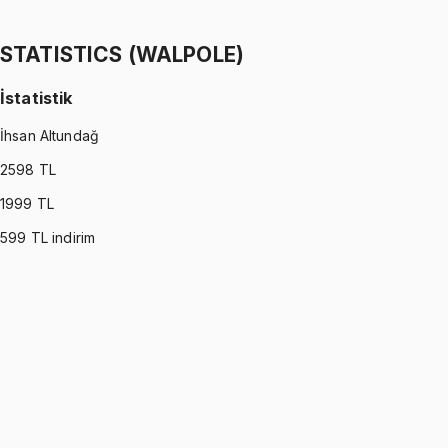
Ömer Faruk Altun
1299 TL
STATISTICS (WALPOLE)
İstatistik
İhsan Altundağ
2598
TL
1999
TL
599
TL indirim
STATISTICS (WALPOLE)
•
Part I
İstatistik
İhsan Altundağ
1299 TL
STATISTICS (WALPOLE)
•
Part II