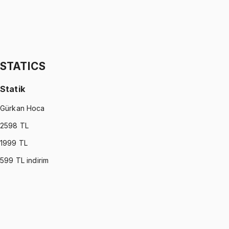
STATISTICS (MONTGOMERY)
•
Part II
İstatistik
İhsan Altundağ
1299 TL
STATICS
Statik
Gürkan Hoca
2598
TL
1999
TL
599
TL indirim
STATICS
•
Part I
Statik
Gürkan Hoca