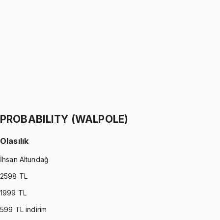
Python ile Programlama
Ömer Faruk Altun
1299 TL
PYTHON
•
Part II
Python ile Programlama
Ömer Faruk Altun
1299 TL
PROBABILITY (WALPOLE)
Olasılık
İhsan Altundağ
2598
TL
1999
TL
599
TL indirim