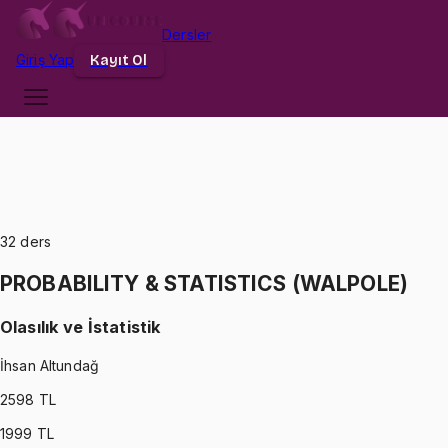
Dersler
Giriş
Yap
Kayıt Ol
32
ders
PROBABILITY & STATISTICS (WALPOLE)
Olasılık ve İstatistik
İhsan Altundağ
2598
TL
1999
TL