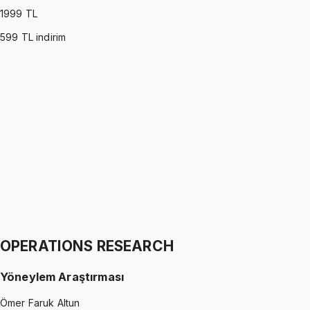
1999
TL
599
TL indirim
PROBABILITY (MONTGOMERY)
•
Part I
Olasılık
İhsan Altundağ
1299 TL
PROBABILITY (MONTGOMERY)
•
Part II
Olasılık
İhsan Altundağ
1299 TL
OPERATIONS RESEARCH
Yöneylem Araştırması
Ömer Faruk Altun