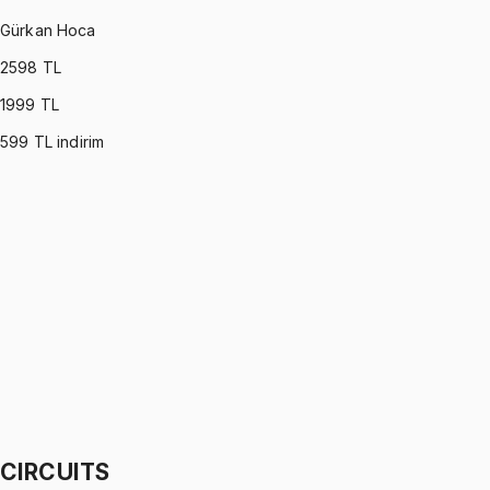
Gürkan Hoca
2598
TL
1999
TL
599
TL indirim
DYNAMICS
•
Part I
Dinamik
Gürkan Hoca
1299 TL
DYNAMICS
•
Part II
Dinamik
Gürkan Hoca
1299 TL
CIRCUITS