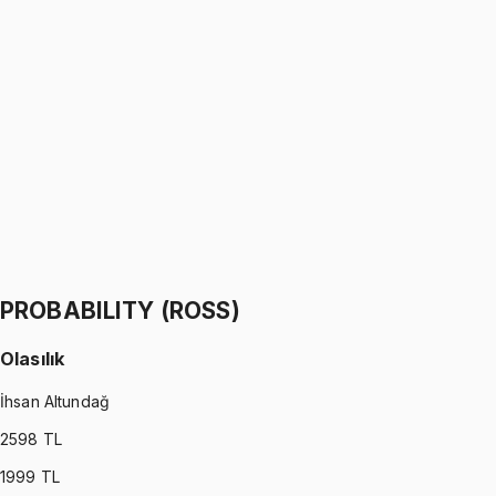
PROBABILITY (WALPOLE)
•
Part I
Olasılık
İhsan Altundağ
1299 TL
PROBABILITY (WALPOLE)
•
Part II
Olasılık
İhsan Altundağ
1299 TL
PROBABILITY (ROSS)
Olasılık
İhsan Altundağ
2598
TL
1999
TL