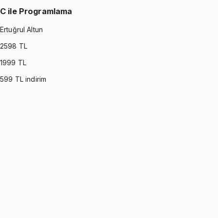
C ile Programlama
Ertuğrul Altun
2598
TL
1999
TL
599
TL indirim
C PROGRAMMING
•
Part I
C ile Programlama
Ertuğrul Altun
1299 TL
C PROGRAMMING
•
Part II
C ile Programlama
Ertuğrul Altun
1299 TL