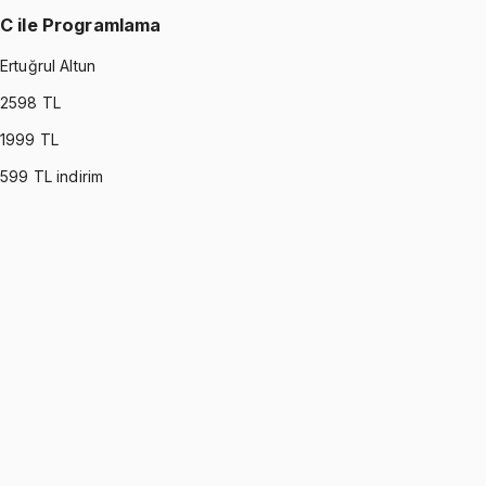
C ile Programlama
Ertuğrul Altun
2598
TL
1999
TL
599
TL indirim
C PROGRAMMING
•
Part I
C ile Programlama
Ertuğrul Altun
1299 TL
C PROGRAMMING
•
Part II
C ile Programlama
Ertuğrul Altun
1299 TL