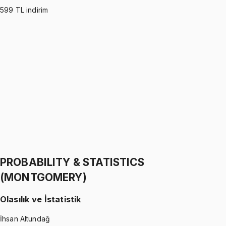
599
TL indirim
PROBABILITY & STATISTICS (WALPOLE)
•
Part I
Olasılık ve İstatistik
İhsan Altundağ
1299 TL
PROBABILITY & STATISTICS (WALPOLE)
•
Part II
Olasılık ve İstatistik
İhsan Altundağ
1299 TL
PROBABILITY & STATISTICS
(MONTGOMERY)
Olasılık ve İstatistik
İhsan Altundağ