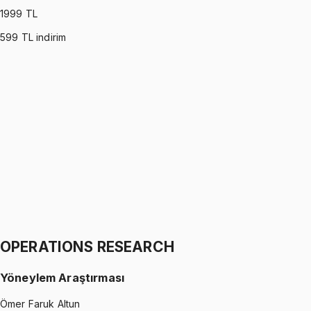
1999
TL
599
TL indirim
PROBABILITY (MONTGOMERY)
•
Part I
Olasılık
İhsan Altundağ
1299 TL
PROBABILITY (MONTGOMERY)
•
Part II
Olasılık
İhsan Altundağ
1299 TL
OPERATIONS RESEARCH
Yöneylem Araştırması
Ömer Faruk Altun