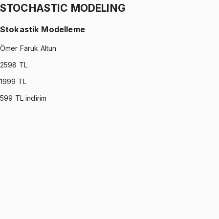
STOCHASTIC MODELING
Stokastik Modelleme
Ömer Faruk Altun
2598
TL
1999
TL
599
TL indirim
STOCHASTIC MODELING
•
Part I
Stokastik Modelleme
Ömer Faruk Altun
1299 TL
STOCHASTIC MODELING
•
Part II
Stokastik Modelleme