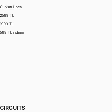
Gürkan Hoca
2598
TL
1999
TL
599
TL indirim
DYNAMICS
•
Part I
Dinamik
Gürkan Hoca
1299 TL
DYNAMICS
•
Part II
Dinamik
Gürkan Hoca
1299 TL
CIRCUITS