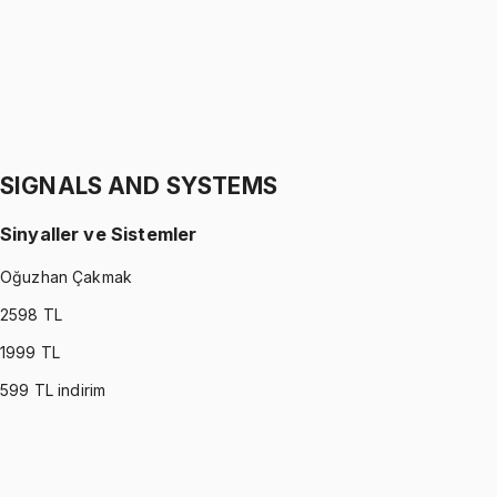
1299 TL
STATICS
•
Part II
Statik
Gürkan Hoca
1299 TL
SIGNALS AND SYSTEMS
Sinyaller ve Sistemler
Oğuzhan Çakmak
2598
TL
1999
TL
599
TL indirim
SIGNALS AND SYSTEMS
•
Part I
Sinyaller ve Sistemler