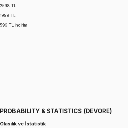
2598
TL
1999
TL
599
TL indirim
PROBABILITY & STATISTICS (MONTGOMERY)
•
Part I
Olasılık ve İstatistik
İhsan Altundağ
1299 TL
PROBABILITY & STATISTICS (MONTGOMERY)
•
Part II
Olasılık ve İstatistik
İhsan Altundağ
1299 TL
PROBABILITY & STATISTICS (DEVORE)
Olasılık ve İstatistik