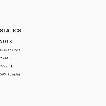
STATISTICS (MONTGOMERY)
•
Part II
İstatistik
İhsan Altundağ
1299 TL
STATICS
Statik
Gürkan Hoca
2598
TL
1999
TL
599
TL indirim
STATICS
•
Part I
Statik
Gürkan Hoca