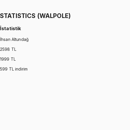
Ömer Faruk Altun
1299 TL
STATISTICS (WALPOLE)
İstatistik
İhsan Altundağ
2598
TL
1999
TL
599
TL indirim
STATISTICS (WALPOLE)
•
Part I
İstatistik
İhsan Altundağ
1299 TL
STATISTICS (WALPOLE)
•
Part II