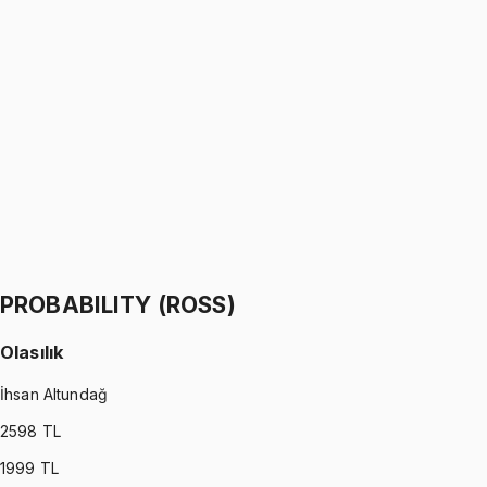
PROBABILITY (WALPOLE)
•
Part I
Olasılık
İhsan Altundağ
1299 TL
PROBABILITY (WALPOLE)
•
Part II
Olasılık
İhsan Altundağ
1299 TL
PROBABILITY (ROSS)
Olasılık
İhsan Altundağ
2598
TL
1999
TL