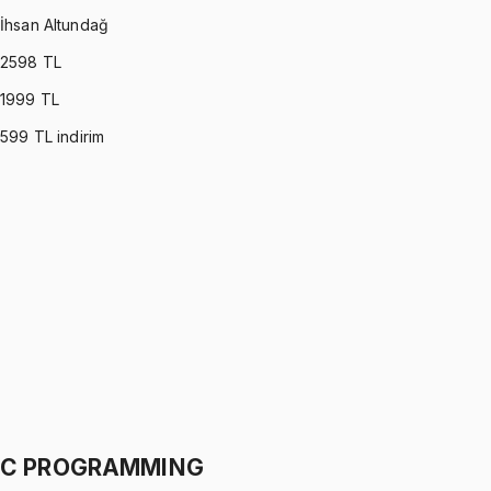
İhsan Altundağ
2598
TL
1999
TL
599
TL indirim
PROBABILITY & STATISTICS (DEVORE)
•
Part I
Olasılık ve İstatistik
İhsan Altundağ
1299 TL
PROBABILITY & STATISTICS (DEVORE)
•
Part II
Olasılık ve İstatistik
İhsan Altundağ
1299 TL
C PROGRAMMING