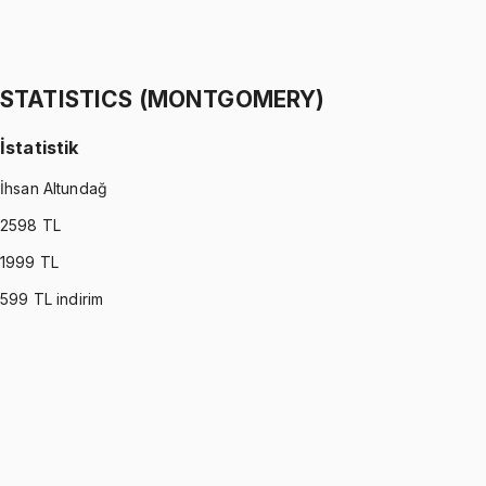
İstatistik
İhsan Altundağ
1299 TL
STATISTICS (MONTGOMERY)
İstatistik
İhsan Altundağ
2598
TL
1999
TL
599
TL indirim
STATISTICS (MONTGOMERY)
•
Part I
İstatistik
İhsan Altundağ
1299 TL