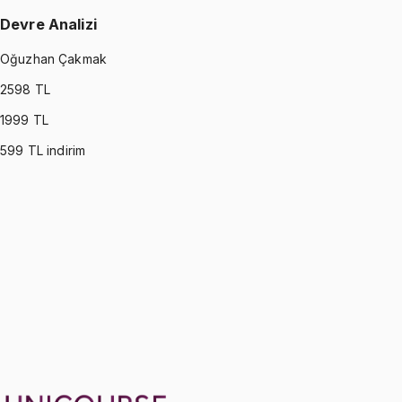
Devre Analizi
Oğuzhan Çakmak
2598
TL
1999
TL
599
TL indirim
CIRCUITS
•
Part I
Devre Analizi
Oğuzhan Çakmak
1299 TL
CIRCUITS
•
Part II
Devre Analizi
Oğuzhan Çakmak
1299 TL