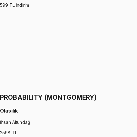
599
TL indirim
PROBABILITY (ROSS)
•
Part I
Olasılık
İhsan Altundağ
1299 TL
PROBABILITY (ROSS)
•
Part II
Olasılık
İhsan Altundağ
1299 TL
PROBABILITY (MONTGOMERY)
Olasılık
İhsan Altundağ
2598
TL