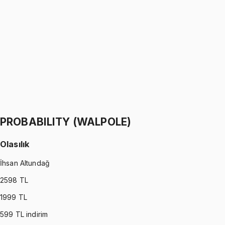
Python ile Programlama
Ömer Faruk Altun
1299 TL
PYTHON
•
Part II
Python ile Programlama
Ömer Faruk Altun
1299 TL
PROBABILITY (WALPOLE)
Olasılık
İhsan Altundağ
2598
TL
1999
TL
599
TL indirim