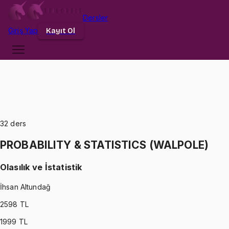
Dersler
Giriş
Yap
Kayıt Ol
32
ders
PROBABILITY & STATISTICS (WALPOLE)
Olasılık ve İstatistik
İhsan Altundağ
2598
TL
1999
TL