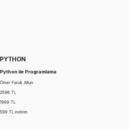
Oğuzhan Çakmak
1299 TL
SIGNALS AND SYSTEMS
•
Part II
Sinyaller ve Sistemler
Oğuzhan Çakmak
1299 TL
PYTHON
Python ile Programlama
Ömer Faruk Altun
2598
TL
1999
TL
599
TL indirim
PYTHON
•
Part I