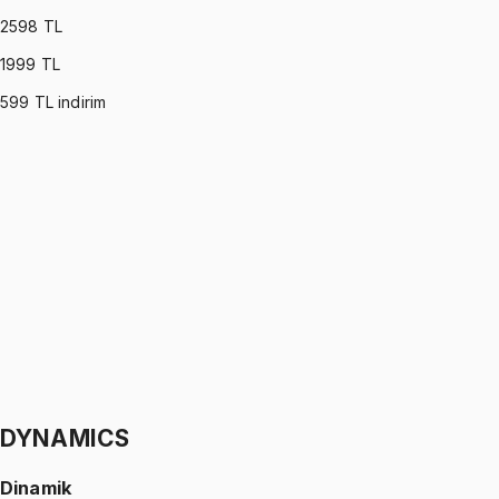
2598
TL
1999
TL
599
TL indirim
OPERATIONS RESEARCH
•
Part I
Yöneylem Araştırması
Ömer Faruk Altun
1299 TL
OPERATIONS RESEARCH
•
Part II
Yöneylem Araştırması
Ömer Faruk Altun
1299 TL
DYNAMICS
Dinamik