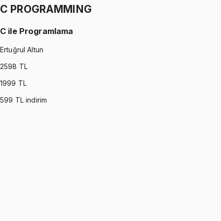
C PROGRAMMING
C ile Programlama
Ertuğrul Altun
2598
TL
1999
TL
599
TL indirim
C PROGRAMMING
•
Part I
C ile Programlama
Ertuğrul Altun
1299 TL
C PROGRAMMING
•
Part II
C ile Programlama