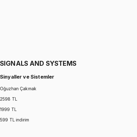
Gürkan Hoca
1299 TL
STATICS
•
Part II
Statik
Gürkan Hoca
1299 TL
SIGNALS AND SYSTEMS
Sinyaller ve Sistemler
Oğuzhan Çakmak
2598
TL
1999
TL
599
TL indirim
SIGNALS AND SYSTEMS
•
Part I