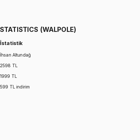
Stokastik Modelleme
Ömer Faruk Altun
1299 TL
STATISTICS (WALPOLE)
İstatistik
İhsan Altundağ
2598
TL
1999
TL
599
TL indirim
STATISTICS (WALPOLE)
•
Part I
İstatistik
İhsan Altundağ
1299 TL