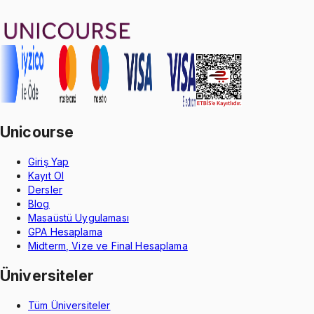
Oğuzhan Çakmak
1299 TL
Unicourse
Giriş Yap
Kayıt Ol
Dersler
Blog
Masaüstü Uygulaması
GPA Hesaplama
Midterm, Vize ve Final Hesaplama
Üniversiteler
Tüm Üniversiteler