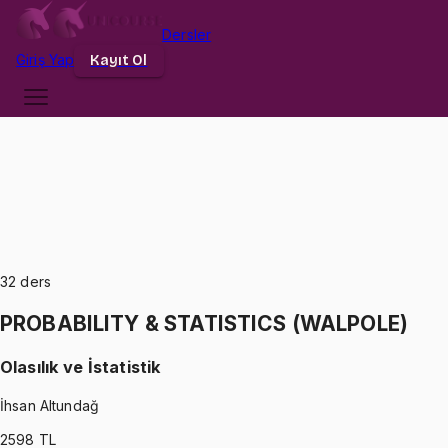
Dersler
Giriş
Yap
Kayıt Ol
32
ders
PROBABILITY & STATISTICS (WALPOLE)
Olasılık ve İstatistik
İhsan Altundağ
2598
TL