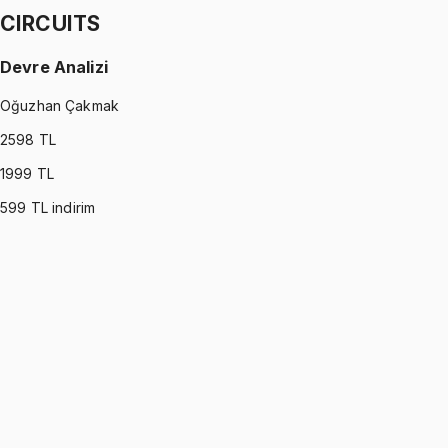
CIRCUITS
Devre Analizi
Oğuzhan Çakmak
2598
TL
1999
TL
599
TL indirim
CIRCUITS
•
Part I
Devre Analizi
Oğuzhan Çakmak
1299 TL
CIRCUITS
•
Part II
Devre Analizi