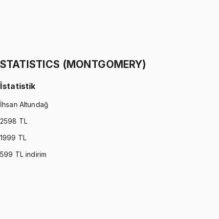
STATISTICS (WALPOLE)
•
Part II
İstatistik
İhsan Altundağ
1299 TL
STATISTICS (MONTGOMERY)
İstatistik
İhsan Altundağ
2598
TL
1999
TL
599
TL indirim
STATISTICS (MONTGOMERY)
•
Part I
İstatistik
İhsan Altundağ