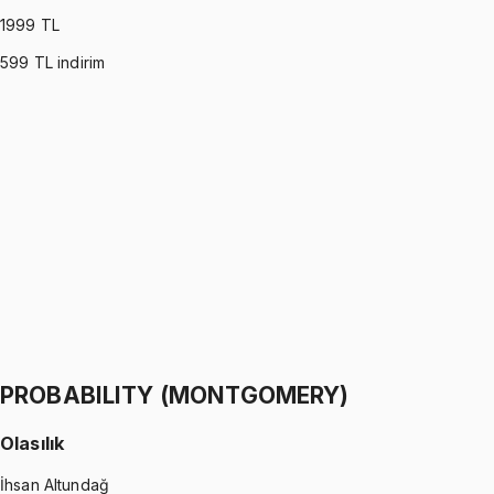
1999
TL
599
TL indirim
PROBABILITY (ROSS)
•
Part I
Olasılık
İhsan Altundağ
1299 TL
PROBABILITY (ROSS)
•
Part II
Olasılık
İhsan Altundağ
1299 TL
PROBABILITY (MONTGOMERY)
Olasılık
İhsan Altundağ