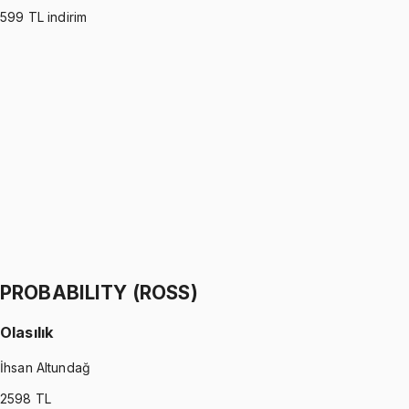
599
TL indirim
PROBABILITY (WALPOLE)
•
Part I
Olasılık
İhsan Altundağ
1299 TL
PROBABILITY (WALPOLE)
•
Part II
Olasılık
İhsan Altundağ
1299 TL
PROBABILITY (ROSS)
Olasılık
İhsan Altundağ
2598
TL