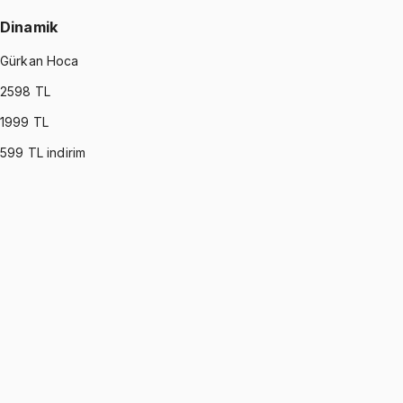
Dinamik
Gürkan Hoca
2598
TL
1999
TL
599
TL indirim
DYNAMICS
•
Part I
Dinamik
Gürkan Hoca
1299 TL
DYNAMICS
•
Part II
Dinamik
Gürkan Hoca
1299 TL