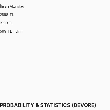
İhsan Altundağ
2598
TL
1999
TL
599
TL indirim
PROBABILITY & STATISTICS (MONTGOMERY)
•
Part I
Olasılık ve İstatistik
İhsan Altundağ
1299 TL
PROBABILITY & STATISTICS (MONTGOMERY)
•
Part II
Olasılık ve İstatistik
İhsan Altundağ
1299 TL
PROBABILITY & STATISTICS (DEVORE)