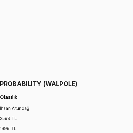
PYTHON
•
Part I
Python ile Programlama
Ömer Faruk Altun
1299 TL
PYTHON
•
Part II
Python ile Programlama
Ömer Faruk Altun
1299 TL
PROBABILITY (WALPOLE)
Olasılık
İhsan Altundağ
2598
TL
1999
TL