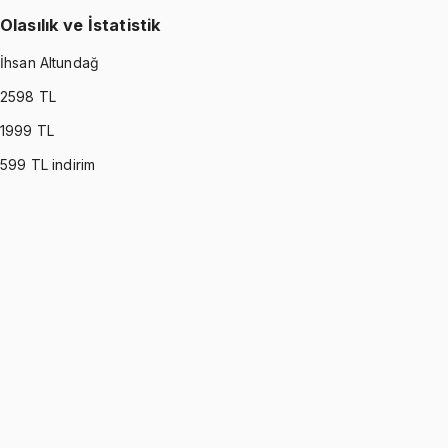
Olasılık ve İstatistik
İhsan Altundağ
2598
TL
1999
TL
599
TL indirim
PROBABILITY & STATISTICS (DEVORE)
•
Part I
Olasılık ve İstatistik
İhsan Altundağ
1299 TL
PROBABILITY & STATISTICS (DEVORE)
•
Part II
Olasılık ve İstatistik
İhsan Altundağ
1299 TL