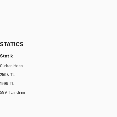
1299 TL
STATISTICS (MONTGOMERY)
•
Part II
İstatistik
İhsan Altundağ
1299 TL
STATICS
Statik
Gürkan Hoca
2598
TL
1999
TL
599
TL indirim
STATICS
•
Part I
Statik