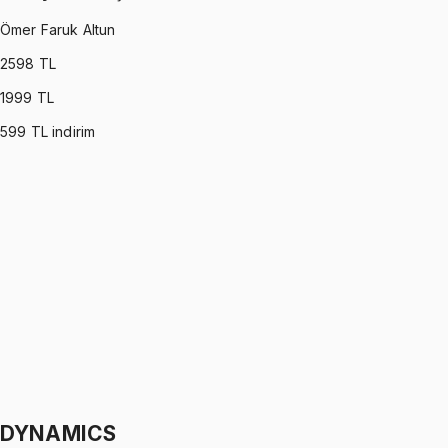
Ömer Faruk Altun
2598
TL
1999
TL
599
TL indirim
OPERATIONS RESEARCH
•
Part I
Yöneylem Araştırması
Ömer Faruk Altun
1299 TL
OPERATIONS RESEARCH
•
Part II
Yöneylem Araştırması
Ömer Faruk Altun
1299 TL
DYNAMICS