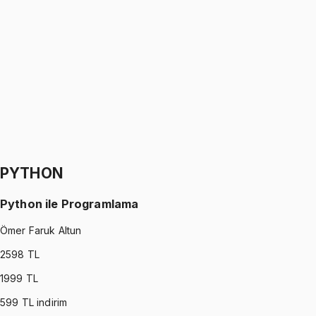
Sinyaller ve Sistemler
Oğuzhan Çakmak
1299 TL
SIGNALS AND SYSTEMS
•
Part II
Sinyaller ve Sistemler
Oğuzhan Çakmak
1299 TL
PYTHON
Python ile Programlama
Ömer Faruk Altun
2598
TL
1999
TL
599
TL indirim