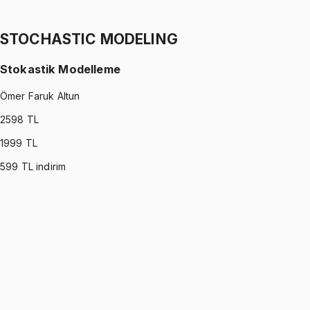
Ertuğrul Altun
1299 TL
STOCHASTIC MODELING
Stokastik Modelleme
Ömer Faruk Altun
2598
TL
1999
TL
599
TL indirim
STOCHASTIC MODELING
•
Part I
Stokastik Modelleme
Ömer Faruk Altun
1299 TL
STOCHASTIC MODELING
•
Part II