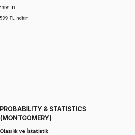
1999
TL
599
TL indirim
PROBABILITY & STATISTICS (WALPOLE)
•
Part I
Olasılık ve İstatistik
İhsan Altundağ
1299 TL
PROBABILITY & STATISTICS (WALPOLE)
•
Part II
Olasılık ve İstatistik
İhsan Altundağ
1299 TL
PROBABILITY & STATISTICS
(MONTGOMERY)
Olasılık ve İstatistik