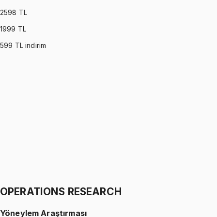
2598
TL
1999
TL
599
TL indirim
PROBABILITY (MONTGOMERY)
•
Part I
Olasılık
İhsan Altundağ
1299 TL
PROBABILITY (MONTGOMERY)
•
Part II
Olasılık
İhsan Altundağ
1299 TL
OPERATIONS RESEARCH
Yöneylem Araştırması