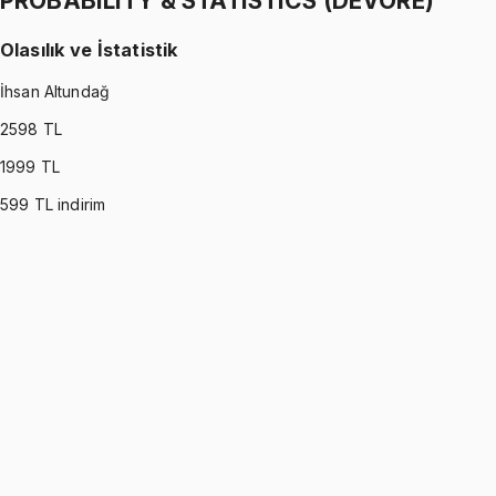
PROBABILITY & STATISTICS (DEVORE)
Olasılık ve İstatistik
İhsan Altundağ
2598
TL
1999
TL
599
TL indirim
PROBABILITY & STATISTICS (DEVORE)
•
Part I
Olasılık ve İstatistik
İhsan Altundağ
1299 TL
PROBABILITY & STATISTICS (DEVORE)
•
Part II
Olasılık ve İstatistik
İhsan Altundağ