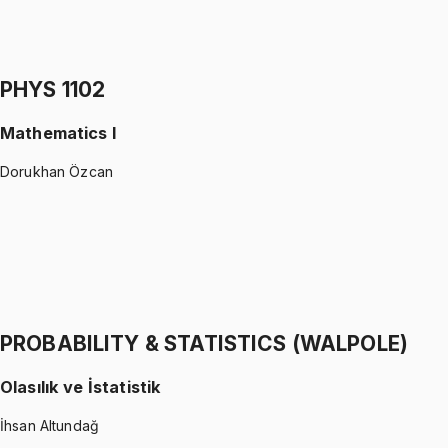
Physics I - Mechanics
Gürkan Hoca
1199 TL
PHYS 1102
Mathematics I
Dorukhan Özcan
PHYS 1102
•
Midterm
Mathematics I
Dorukhan Özcan
1199 TL
PROBABILITY & STATISTICS (WALPOLE)
Olasılık ve İstatistik
İhsan Altundağ