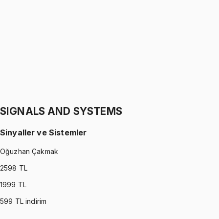
Statik
Gürkan Hoca
1299 TL
STATICS
•
Part II
Statik
Gürkan Hoca
1299 TL
SIGNALS AND SYSTEMS
Sinyaller ve Sistemler
Oğuzhan Çakmak
2598
TL
1999
TL
599
TL indirim