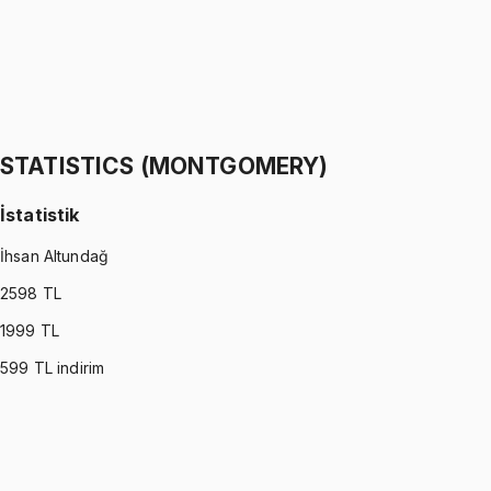
STATISTICS (WALPOLE)
•
Part II
İstatistik
İhsan Altundağ
1299 TL
STATISTICS (MONTGOMERY)
İstatistik
İhsan Altundağ
2598
TL
1999
TL
599
TL indirim
STATISTICS (MONTGOMERY)
•
Part I
İstatistik