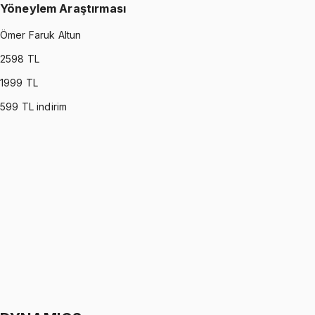
Yöneylem Araştırması
Ömer Faruk Altun
2598
TL
1999
TL
599
TL indirim
OPERATIONS RESEARCH
•
Part I
Yöneylem Araştırması
Ömer Faruk Altun
1299 TL
OPERATIONS RESEARCH
•
Part II
Yöneylem Araştırması
Ömer Faruk Altun
1299 TL