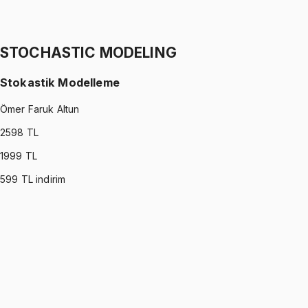
Ertuğrul Altun
1299 TL
STOCHASTIC MODELING
Stokastik Modelleme
Ömer Faruk Altun
2598
TL
1999
TL
599
TL indirim
STOCHASTIC MODELING
•
Part I
Stokastik Modelleme
Ömer Faruk Altun
1299 TL
STOCHASTIC MODELING
•
Part II