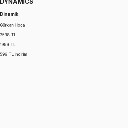
DYNAMICS
Dinamik
Gürkan Hoca
2598
TL
1999
TL
599
TL indirim
DYNAMICS
•
Part I
Dinamik
Gürkan Hoca
1299 TL
DYNAMICS
•
Part II
Dinamik
Gürkan Hoca