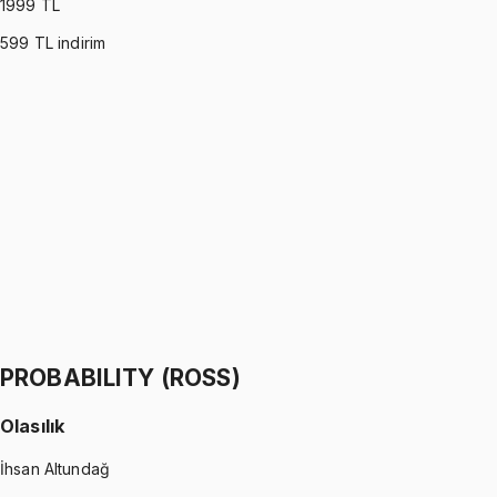
1999
TL
599
TL indirim
PROBABILITY (WALPOLE)
•
Part I
Olasılık
İhsan Altundağ
1299 TL
PROBABILITY (WALPOLE)
•
Part II
Olasılık
İhsan Altundağ
1299 TL
PROBABILITY (ROSS)
Olasılık
İhsan Altundağ