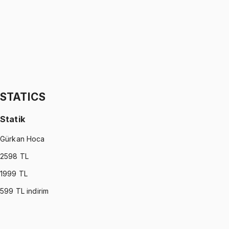
İhsan Altundağ
1299 TL
STATISTICS (MONTGOMERY)
•
Part II
İstatistik
İhsan Altundağ
1299 TL
STATICS
Statik
Gürkan Hoca
2598
TL
1999
TL
599
TL indirim
STATICS
•
Part I