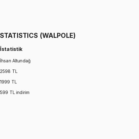
Stokastik Modelleme
Ömer Faruk Altun
1299 TL
STATISTICS (WALPOLE)
İstatistik
İhsan Altundağ
2598
TL
1999
TL
599
TL indirim
STATISTICS (WALPOLE)
•
Part I
İstatistik
İhsan Altundağ
1299 TL