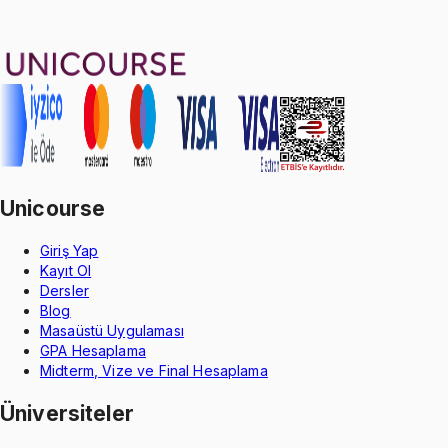
Oğuzhan Çakmak
1299 TL
Unicourse
Giriş Yap
Kayıt Ol
Dersler
Blog
Masaüstü Uygulaması
GPA Hesaplama
Midterm, Vize ve Final Hesaplama
Üniversiteler