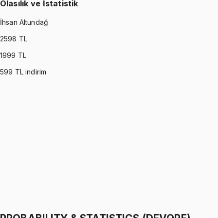
Olasılık ve İstatistik
İhsan Altundağ
2598
TL
1999
TL
599
TL indirim
PROBABILITY & STATISTICS (MONTGOMERY)
•
Part I
Olasılık ve İstatistik
İhsan Altundağ
1299 TL
PROBABILITY & STATISTICS (MONTGOMERY)
•
Part II
Olasılık ve İstatistik
İhsan Altundağ
1299 TL