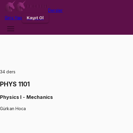
Dersler
Giriş
Yap
Kayıt Ol
34
ders
PHYS 1101
Physics I - Mechanics
Gürkan Hoca
PHYS 1101
•
Midterm