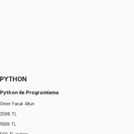
SIGNALS AND SYSTEMS
•
Part I
Sinyaller ve Sistemler
Oğuzhan Çakmak
1299 TL
SIGNALS AND SYSTEMS
•
Part II
Sinyaller ve Sistemler
Oğuzhan Çakmak
1299 TL
PYTHON
Python ile Programlama
Ömer Faruk Altun
2598
TL
1999
TL