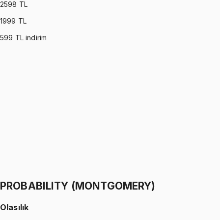
2598
TL
1999
TL
599
TL indirim
PROBABILITY (ROSS)
•
Part I
Olasılık
İhsan Altundağ
1299 TL
PROBABILITY (ROSS)
•
Part II
Olasılık
İhsan Altundağ
1299 TL
PROBABILITY (MONTGOMERY)
Olasılık