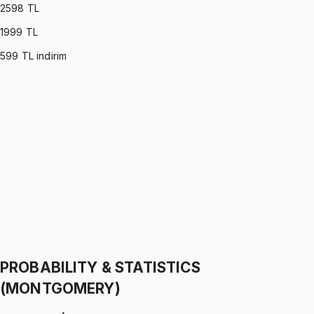
2598
TL
1999
TL
599
TL indirim
PROBABILITY & STATISTICS (WALPOLE)
•
Part I
Olasılık ve İstatistik
İhsan Altundağ
1299 TL
PROBABILITY & STATISTICS (WALPOLE)
•
Part II
Olasılık ve İstatistik
İhsan Altundağ
1299 TL
PROBABILITY & STATISTICS
(MONTGOMERY)