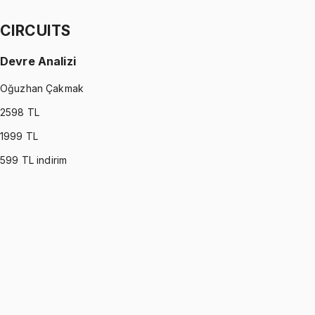
1299 TL
CIRCUITS
Devre Analizi
Oğuzhan Çakmak
2598
TL
1999
TL
599
TL indirim
CIRCUITS
•
Part I
Devre Analizi
Oğuzhan Çakmak
1299 TL
CIRCUITS
•
Part II
Devre Analizi