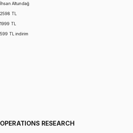
İhsan Altundağ
2598
TL
1999
TL
599
TL indirim
PROBABILITY (MONTGOMERY)
•
Part I
Olasılık
İhsan Altundağ
1299 TL
PROBABILITY (MONTGOMERY)
•
Part II
Olasılık
İhsan Altundağ
1299 TL
OPERATIONS RESEARCH