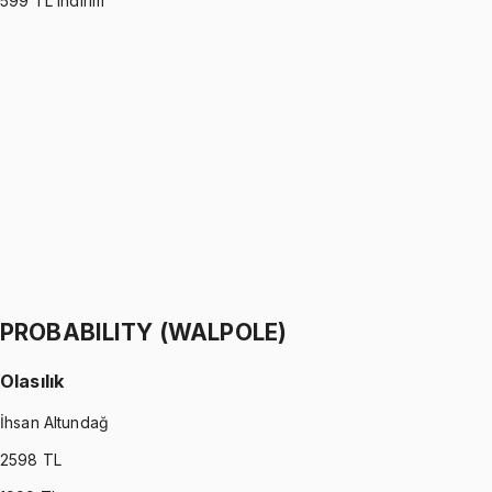
599
TL indirim
PYTHON
•
Part I
Python ile Programlama
Ömer Faruk Altun
1299 TL
PYTHON
•
Part II
Python ile Programlama
Ömer Faruk Altun
1299 TL
PROBABILITY (WALPOLE)
Olasılık
İhsan Altundağ
2598
TL