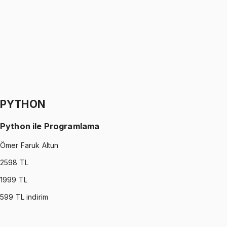
Oğuzhan Çakmak
1299 TL
SIGNALS AND SYSTEMS
•
Part II
Sinyaller ve Sistemler
Oğuzhan Çakmak
1299 TL
PYTHON
Python ile Programlama
Ömer Faruk Altun
2598
TL
1999
TL
599
TL indirim
PYTHON
•
Part I