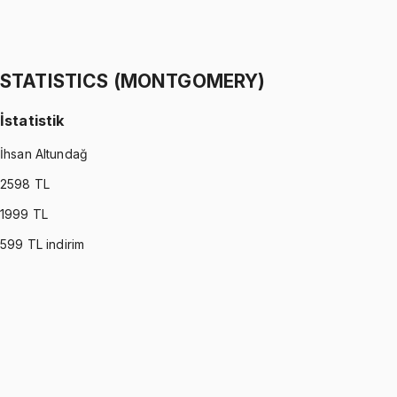
İstatistik
İhsan Altundağ
1299 TL
STATISTICS (MONTGOMERY)
İstatistik
İhsan Altundağ
2598
TL
1999
TL
599
TL indirim
STATISTICS (MONTGOMERY)
•
Part I
İstatistik
İhsan Altundağ
1299 TL