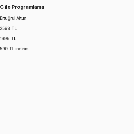
C ile Programlama
Ertuğrul Altun
2598
TL
1999
TL
599
TL indirim
C PROGRAMMING
•
Part I
C ile Programlama
Ertuğrul Altun
1299 TL
C PROGRAMMING
•
Part II
C ile Programlama
Ertuğrul Altun
1299 TL