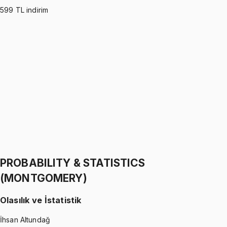
599
TL indirim
PROBABILITY & STATISTICS (WALPOLE)
•
Part I
Olasılık ve İstatistik
İhsan Altundağ
1299 TL
PROBABILITY & STATISTICS (WALPOLE)
•
Part II
Olasılık ve İstatistik
İhsan Altundağ
1299 TL
PROBABILITY & STATISTICS
(MONTGOMERY)
Olasılık ve İstatistik
İhsan Altundağ