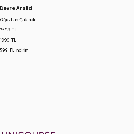
Devre Analizi
Oğuzhan Çakmak
2598
TL
1999
TL
599
TL indirim
CIRCUITS
•
Part I
Devre Analizi
Oğuzhan Çakmak
1299 TL
CIRCUITS
•
Part II
Devre Analizi
Oğuzhan Çakmak
1299 TL