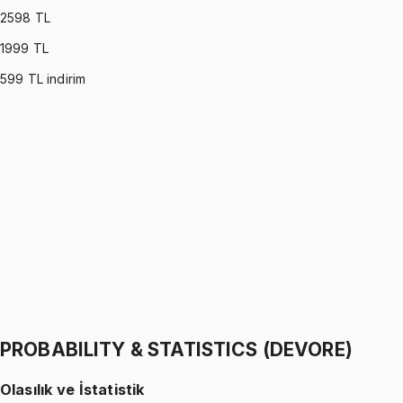
2598
TL
1999
TL
599
TL indirim
PROBABILITY & STATISTICS (MONTGOMERY)
•
Part I
Olasılık ve İstatistik
İhsan Altundağ
1299 TL
PROBABILITY & STATISTICS (MONTGOMERY)
•
Part II
Olasılık ve İstatistik
İhsan Altundağ
1299 TL
PROBABILITY & STATISTICS (DEVORE)
Olasılık ve İstatistik