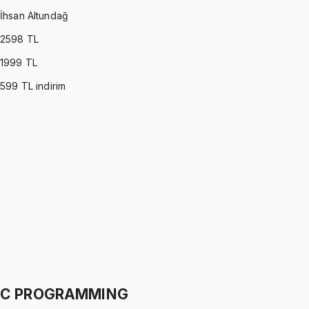
İhsan Altundağ
2598
TL
1999
TL
599
TL indirim
PROBABILITY & STATISTICS (DEVORE)
•
Part I
Olasılık ve İstatistik
İhsan Altundağ
1299 TL
PROBABILITY & STATISTICS (DEVORE)
•
Part II
Olasılık ve İstatistik
İhsan Altundağ
1299 TL
C PROGRAMMING