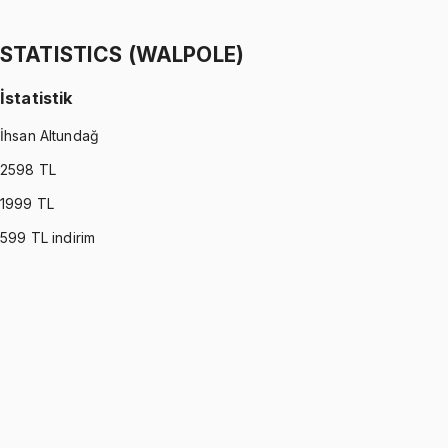
Ömer Faruk Altun
1299 TL
STATISTICS (WALPOLE)
İstatistik
İhsan Altundağ
2598
TL
1999
TL
599
TL indirim
STATISTICS (WALPOLE)
•
Part I
İstatistik
İhsan Altundağ
1299 TL
STATISTICS (WALPOLE)
•
Part II