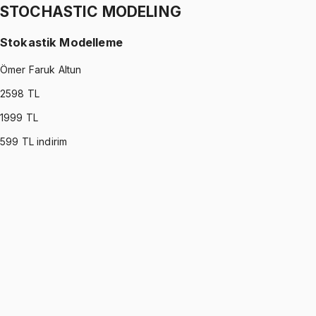
STOCHASTIC MODELING
Stokastik Modelleme
Ömer Faruk Altun
2598
TL
1999
TL
599
TL indirim
STOCHASTIC MODELING
•
Part I
Stokastik Modelleme
Ömer Faruk Altun
1299 TL
STOCHASTIC MODELING
•
Part II
Stokastik Modelleme