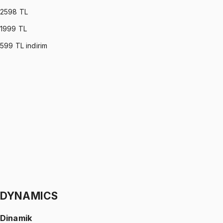
2598
TL
1999
TL
599
TL indirim
OPERATIONS RESEARCH
•
Part I
Yöneylem Araştırması
Ömer Faruk Altun
1299 TL
OPERATIONS RESEARCH
•
Part II
Yöneylem Araştırması
Ömer Faruk Altun
1299 TL
DYNAMICS
Dinamik