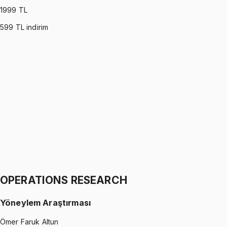
1999
TL
599
TL indirim
PROBABILITY (MONTGOMERY)
•
Part I
Olasılık
İhsan Altundağ
1299 TL
PROBABILITY (MONTGOMERY)
•
Part II
Olasılık
İhsan Altundağ
1299 TL
OPERATIONS RESEARCH
Yöneylem Araştırması
Ömer Faruk Altun