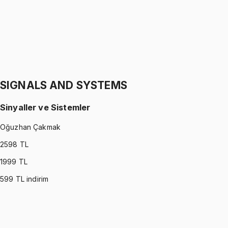
1299 TL
STATICS
•
Part II
Statik
Gürkan Hoca
1299 TL
SIGNALS AND SYSTEMS
Sinyaller ve Sistemler
Oğuzhan Çakmak
2598
TL
1999
TL
599
TL indirim
SIGNALS AND SYSTEMS
•
Part I
Sinyaller ve Sistemler