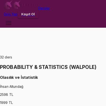
Dersler
Giriş
Yap
Kayıt Ol
32
ders
PROBABILITY & STATISTICS (WALPOLE)
Olasılık ve İstatistik
İhsan Altundağ
2598
TL
1999
TL