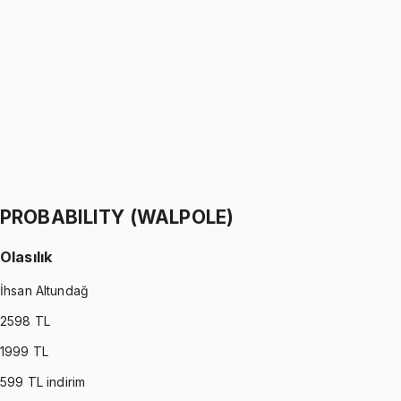
Python ile Programlama
Ömer Faruk Altun
1299 TL
PYTHON
•
Part II
Python ile Programlama
Ömer Faruk Altun
1299 TL
PROBABILITY (WALPOLE)
Olasılık
İhsan Altundağ
2598
TL
1999
TL
599
TL indirim