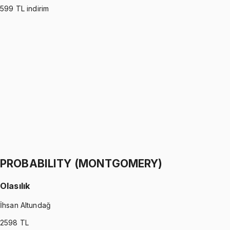
599
TL indirim
PROBABILITY (ROSS)
•
Part I
Olasılık
İhsan Altundağ
1299 TL
PROBABILITY (ROSS)
•
Part II
Olasılık
İhsan Altundağ
1299 TL
PROBABILITY (MONTGOMERY)
Olasılık
İhsan Altundağ
2598
TL