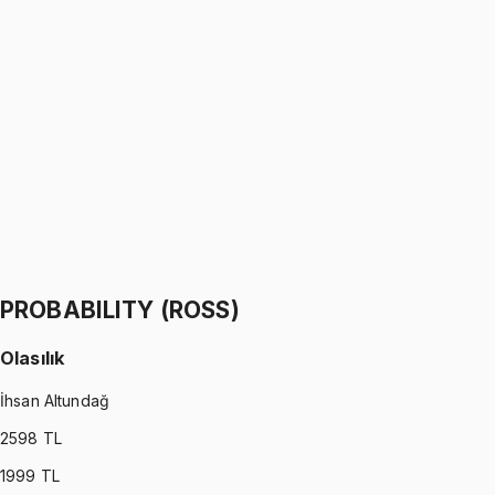
PROBABILITY (WALPOLE)
•
Part I
Olasılık
İhsan Altundağ
1299 TL
PROBABILITY (WALPOLE)
•
Part II
Olasılık
İhsan Altundağ
1299 TL
PROBABILITY (ROSS)
Olasılık
İhsan Altundağ
2598
TL
1999
TL