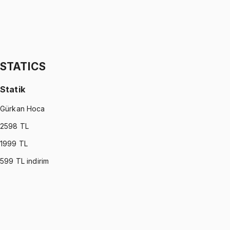
STATISTICS (MONTGOMERY)
•
Part II
İstatistik
İhsan Altundağ
1299 TL
STATICS
Statik
Gürkan Hoca
2598
TL
1999
TL
599
TL indirim
STATICS
•
Part I
Statik
Gürkan Hoca