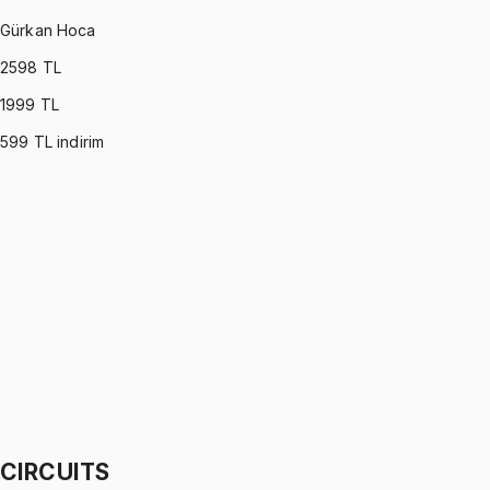
Gürkan Hoca
2598
TL
1999
TL
599
TL indirim
DYNAMICS
•
Part I
Dinamik
Gürkan Hoca
1299 TL
DYNAMICS
•
Part II
Dinamik
Gürkan Hoca
1299 TL
CIRCUITS