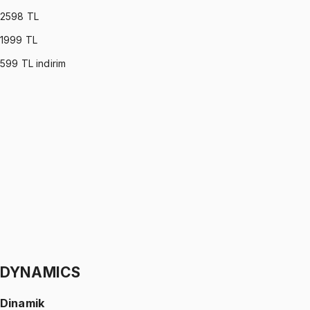
2598
TL
1999
TL
599
TL indirim
OPERATIONS RESEARCH
•
Part I
Yöneylem Araştırması
Ömer Faruk Altun
1299 TL
OPERATIONS RESEARCH
•
Part II
Yöneylem Araştırması
Ömer Faruk Altun
1299 TL
DYNAMICS
Dinamik