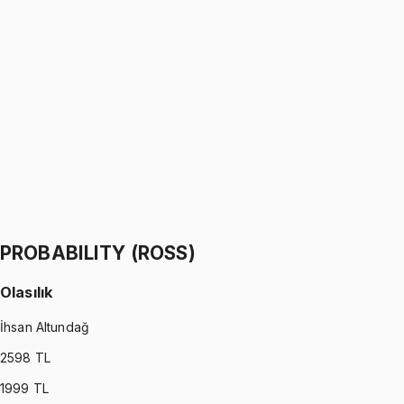
PROBABILITY (WALPOLE)
•
Part I
Olasılık
İhsan Altundağ
1299 TL
PROBABILITY (WALPOLE)
•
Part II
Olasılık
İhsan Altundağ
1299 TL
PROBABILITY (ROSS)
Olasılık
İhsan Altundağ
2598
TL
1999
TL