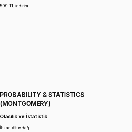
599
TL indirim
PROBABILITY & STATISTICS (WALPOLE)
•
Part I
Olasılık ve İstatistik
İhsan Altundağ
1299 TL
PROBABILITY & STATISTICS (WALPOLE)
•
Part II
Olasılık ve İstatistik
İhsan Altundağ
1299 TL
PROBABILITY & STATISTICS
(MONTGOMERY)
Olasılık ve İstatistik
İhsan Altundağ