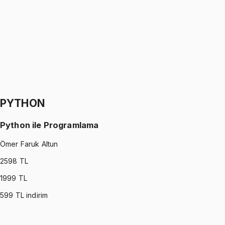
Oğuzhan Çakmak
1299 TL
SIGNALS AND SYSTEMS
•
Part II
Sinyaller ve Sistemler
Oğuzhan Çakmak
1299 TL
PYTHON
Python ile Programlama
Ömer Faruk Altun
2598
TL
1999
TL
599
TL indirim
PYTHON
•
Part I