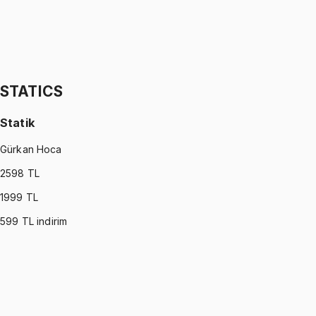
STATISTICS (MONTGOMERY)
•
Part II
İstatistik
İhsan Altundağ
1299 TL
STATICS
Statik
Gürkan Hoca
2598
TL
1999
TL
599
TL indirim
STATICS
•
Part I
Statik
Gürkan Hoca