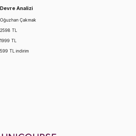
Devre Analizi
Oğuzhan Çakmak
2598
TL
1999
TL
599
TL indirim
CIRCUITS
•
Part I
Devre Analizi
Oğuzhan Çakmak
1299 TL
CIRCUITS
•
Part II
Devre Analizi
Oğuzhan Çakmak
1299 TL