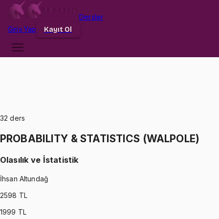
Dersler
Giriş
Yap
Kayıt Ol
32
ders
PROBABILITY & STATISTICS (WALPOLE)
Olasılık ve İstatistik
İhsan Altundağ
2598
TL
1999
TL