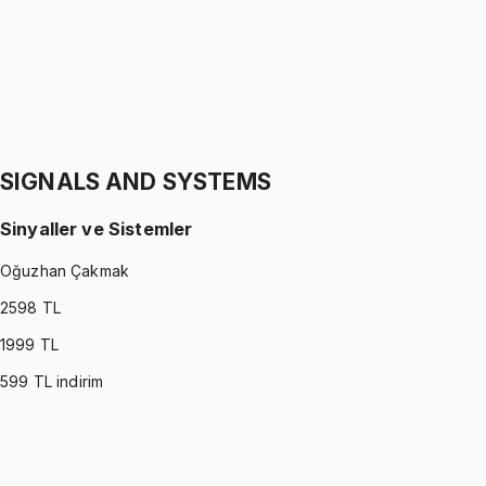
1299 TL
STATICS
•
Part II
Statik
Gürkan Hoca
1299 TL
SIGNALS AND SYSTEMS
Sinyaller ve Sistemler
Oğuzhan Çakmak
2598
TL
1999
TL
599
TL indirim
SIGNALS AND SYSTEMS
•
Part I
Sinyaller ve Sistemler