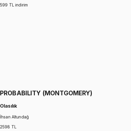
599
TL indirim
PROBABILITY (ROSS)
•
Part I
Olasılık
İhsan Altundağ
1299 TL
PROBABILITY (ROSS)
•
Part II
Olasılık
İhsan Altundağ
1299 TL
PROBABILITY (MONTGOMERY)
Olasılık
İhsan Altundağ
2598
TL