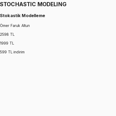
STOCHASTIC MODELING
Stokastik Modelleme
Ömer Faruk Altun
2598
TL
1999
TL
599
TL indirim
STOCHASTIC MODELING
•
Part I
Stokastik Modelleme
Ömer Faruk Altun
1299 TL
STOCHASTIC MODELING
•
Part II
Stokastik Modelleme