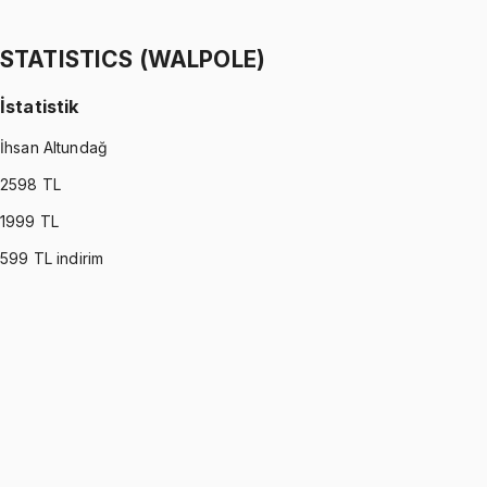
Ömer Faruk Altun
1299 TL
STATISTICS (WALPOLE)
İstatistik
İhsan Altundağ
2598
TL
1999
TL
599
TL indirim
STATISTICS (WALPOLE)
•
Part I
İstatistik
İhsan Altundağ
1299 TL
STATISTICS (WALPOLE)
•
Part II