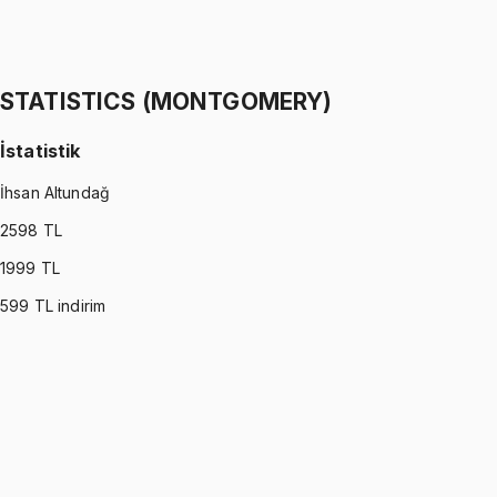
İstatistik
İhsan Altundağ
1299 TL
STATISTICS (MONTGOMERY)
İstatistik
İhsan Altundağ
2598
TL
1999
TL
599
TL indirim
STATISTICS (MONTGOMERY)
•
Part I
İstatistik
İhsan Altundağ
1299 TL