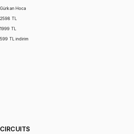
Gürkan Hoca
2598
TL
1999
TL
599
TL indirim
DYNAMICS
•
Part I
Dinamik
Gürkan Hoca
1299 TL
DYNAMICS
•
Part II
Dinamik
Gürkan Hoca
1299 TL
CIRCUITS