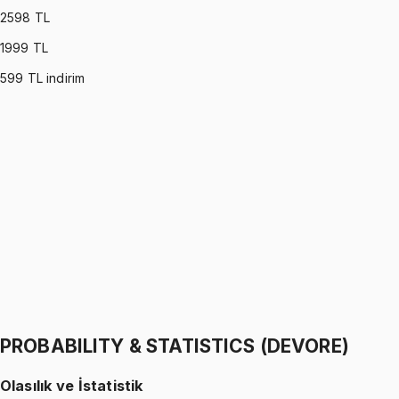
2598
TL
1999
TL
599
TL indirim
PROBABILITY & STATISTICS (MONTGOMERY)
•
Part I
Olasılık ve İstatistik
İhsan Altundağ
1299 TL
PROBABILITY & STATISTICS (MONTGOMERY)
•
Part II
Olasılık ve İstatistik
İhsan Altundağ
1299 TL
PROBABILITY & STATISTICS (DEVORE)
Olasılık ve İstatistik