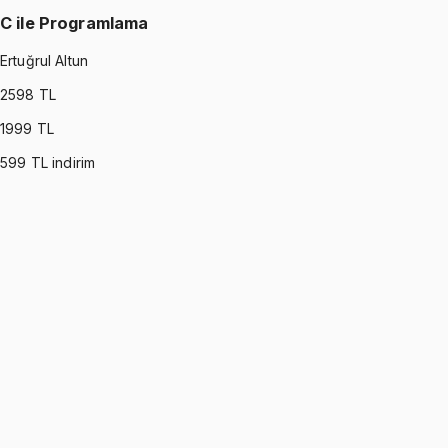
C ile Programlama
Ertuğrul Altun
2598
TL
1999
TL
599
TL indirim
C PROGRAMMING
•
Part I
C ile Programlama
Ertuğrul Altun
1299 TL
C PROGRAMMING
•
Part II
C ile Programlama
Ertuğrul Altun
1299 TL