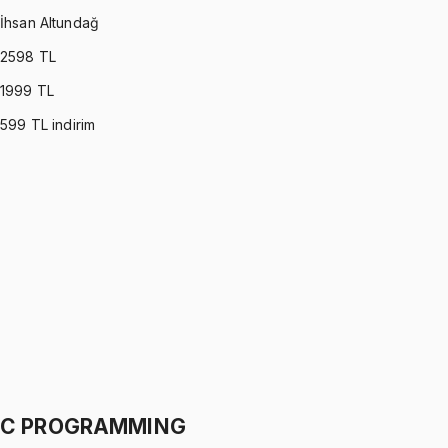
İhsan Altundağ
2598
TL
1999
TL
599
TL indirim
PROBABILITY & STATISTICS (DEVORE)
•
Part I
Olasılık ve İstatistik
İhsan Altundağ
1299 TL
PROBABILITY & STATISTICS (DEVORE)
•
Part II
Olasılık ve İstatistik
İhsan Altundağ
1299 TL
C PROGRAMMING