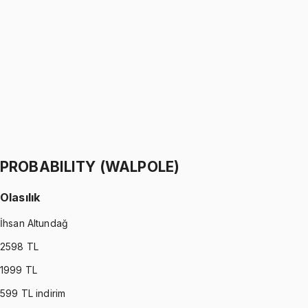
Python ile Programlama
Ömer Faruk Altun
1299 TL
PYTHON
•
Part II
Python ile Programlama
Ömer Faruk Altun
1299 TL
PROBABILITY (WALPOLE)
Olasılık
İhsan Altundağ
2598
TL
1999
TL
599
TL indirim