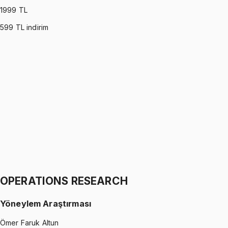
1999
TL
599
TL indirim
PROBABILITY (MONTGOMERY)
•
Part I
Olasılık
İhsan Altundağ
1299 TL
PROBABILITY (MONTGOMERY)
•
Part II
Olasılık
İhsan Altundağ
1299 TL
OPERATIONS RESEARCH
Yöneylem Araştırması
Ömer Faruk Altun