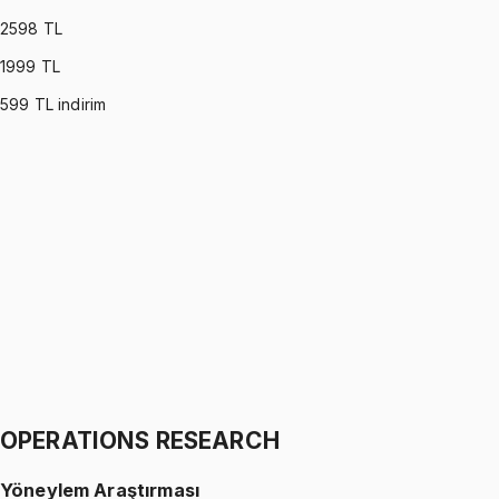
2598
TL
1999
TL
599
TL indirim
PROBABILITY (MONTGOMERY)
•
Part I
Olasılık
İhsan Altundağ
1299 TL
PROBABILITY (MONTGOMERY)
•
Part II
Olasılık
İhsan Altundağ
1299 TL
OPERATIONS RESEARCH
Yöneylem Araştırması