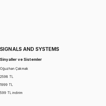
Gürkan Hoca
1299 TL
STATICS
•
Part II
Statik
Gürkan Hoca
1299 TL
SIGNALS AND SYSTEMS
Sinyaller ve Sistemler
Oğuzhan Çakmak
2598
TL
1999
TL
599
TL indirim
SIGNALS AND SYSTEMS
•
Part I