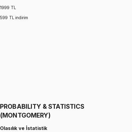
1999
TL
599
TL indirim
PROBABILITY & STATISTICS (WALPOLE)
•
Part I
Olasılık ve İstatistik
İhsan Altundağ
1299 TL
PROBABILITY & STATISTICS (WALPOLE)
•
Part II
Olasılık ve İstatistik
İhsan Altundağ
1299 TL
PROBABILITY & STATISTICS
(MONTGOMERY)
Olasılık ve İstatistik