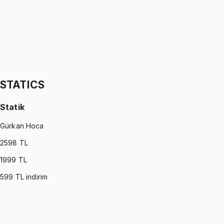
1299 TL
STATISTICS (MONTGOMERY)
•
Part II
İstatistik
İhsan Altundağ
1299 TL
STATICS
Statik
Gürkan Hoca
2598
TL
1999
TL
599
TL indirim
STATICS
•
Part I
Statik