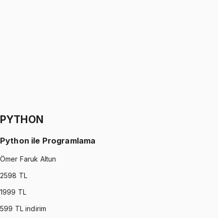
Sinyaller ve Sistemler
Oğuzhan Çakmak
1299 TL
SIGNALS AND SYSTEMS
•
Part II
Sinyaller ve Sistemler
Oğuzhan Çakmak
1299 TL
PYTHON
Python ile Programlama
Ömer Faruk Altun
2598
TL
1999
TL
599
TL indirim