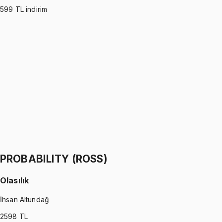
599
TL indirim
PROBABILITY (WALPOLE)
•
Part I
Olasılık
İhsan Altundağ
1299 TL
PROBABILITY (WALPOLE)
•
Part II
Olasılık
İhsan Altundağ
1299 TL
PROBABILITY (ROSS)
Olasılık
İhsan Altundağ
2598
TL