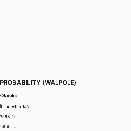
PYTHON
•
Part I
Python ile Programlama
Ömer Faruk Altun
1299 TL
PYTHON
•
Part II
Python ile Programlama
Ömer Faruk Altun
1299 TL
PROBABILITY (WALPOLE)
Olasılık
İhsan Altundağ
2598
TL
1999
TL