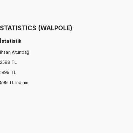
Stokastik Modelleme
Ömer Faruk Altun
1299 TL
STATISTICS (WALPOLE)
İstatistik
İhsan Altundağ
2598
TL
1999
TL
599
TL indirim
STATISTICS (WALPOLE)
•
Part I
İstatistik
İhsan Altundağ
1299 TL