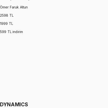
Ömer Faruk Altun
2598
TL
1999
TL
599
TL indirim
OPERATIONS RESEARCH
•
Part I
Yöneylem Araştırması
Ömer Faruk Altun
1299 TL
OPERATIONS RESEARCH
•
Part II
Yöneylem Araştırması
Ömer Faruk Altun
1299 TL
DYNAMICS