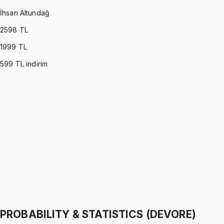
İhsan Altundağ
2598
TL
1999
TL
599
TL indirim
PROBABILITY & STATISTICS (MONTGOMERY)
•
Part I
Olasılık ve İstatistik
İhsan Altundağ
1299 TL
PROBABILITY & STATISTICS (MONTGOMERY)
•
Part II
Olasılık ve İstatistik
İhsan Altundağ
1299 TL
PROBABILITY & STATISTICS (DEVORE)