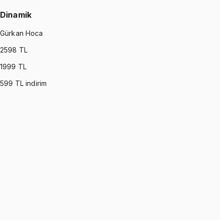
Dinamik
Gürkan Hoca
2598
TL
1999
TL
599
TL indirim
DYNAMICS
•
Part I
Dinamik
Gürkan Hoca
1299 TL
DYNAMICS
•
Part II
Dinamik
Gürkan Hoca
1299 TL