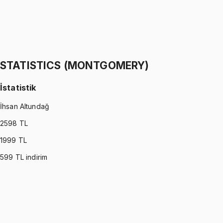
STATISTICS (WALPOLE)
•
Part II
İstatistik
İhsan Altundağ
1299 TL
STATISTICS (MONTGOMERY)
İstatistik
İhsan Altundağ
2598
TL
1999
TL
599
TL indirim
STATISTICS (MONTGOMERY)
•
Part I
İstatistik
İhsan Altundağ