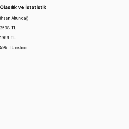
Olasılık ve İstatistik
İhsan Altundağ
2598
TL
1999
TL
599
TL indirim
PROBABILITY & STATISTICS (DEVORE)
•
Part I
Olasılık ve İstatistik
İhsan Altundağ
1299 TL
PROBABILITY & STATISTICS (DEVORE)
•
Part II
Olasılık ve İstatistik
İhsan Altundağ
1299 TL