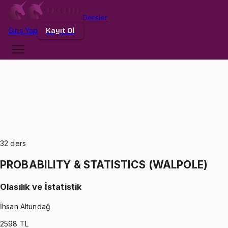
Dersler
Giriş
Yap
Kayıt Ol
32
ders
PROBABILITY & STATISTICS (WALPOLE)
Olasılık ve İstatistik
İhsan Altundağ
2598
TL