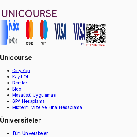
Oğuzhan Çakmak
1299 TL
Unicourse
Giriş Yap
Kayıt Ol
Dersler
Blog
Masaüstü Uygulaması
GPA Hesaplama
Midterm, Vize ve Final Hesaplama
Üniversiteler
Tüm Üniversiteler