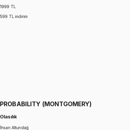
1999
TL
599
TL indirim
PROBABILITY (ROSS)
•
Part I
Olasılık
İhsan Altundağ
1299 TL
PROBABILITY (ROSS)
•
Part II
Olasılık
İhsan Altundağ
1299 TL
PROBABILITY (MONTGOMERY)
Olasılık
İhsan Altundağ