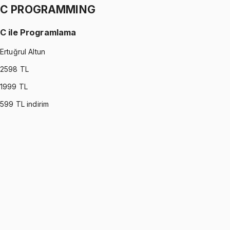
C PROGRAMMING
C ile Programlama
Ertuğrul Altun
2598
TL
1999
TL
599
TL indirim
C PROGRAMMING
•
Part I
C ile Programlama
Ertuğrul Altun
1299 TL
C PROGRAMMING
•
Part II
C ile Programlama