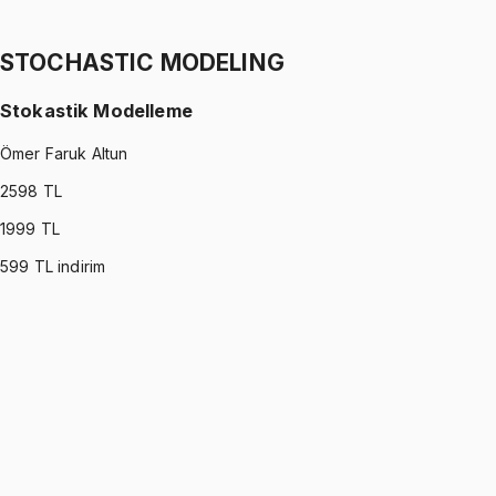
Ertuğrul Altun
1299 TL
STOCHASTIC MODELING
Stokastik Modelleme
Ömer Faruk Altun
2598
TL
1999
TL
599
TL indirim
STOCHASTIC MODELING
•
Part I
Stokastik Modelleme
Ömer Faruk Altun
1299 TL
STOCHASTIC MODELING
•
Part II