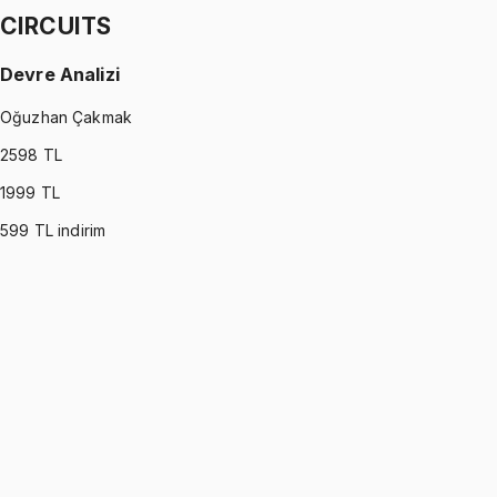
CIRCUITS
Devre Analizi
Oğuzhan Çakmak
2598
TL
1999
TL
599
TL indirim
CIRCUITS
•
Part I
Devre Analizi
Oğuzhan Çakmak
1299 TL
CIRCUITS
•
Part II
Devre Analizi