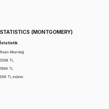
STATISTICS (WALPOLE)
•
Part II
İstatistik
İhsan Altundağ
1299 TL
STATISTICS (MONTGOMERY)
İstatistik
İhsan Altundağ
2598
TL
1999
TL
599
TL indirim
STATISTICS (MONTGOMERY)
•
Part I
İstatistik
İhsan Altundağ