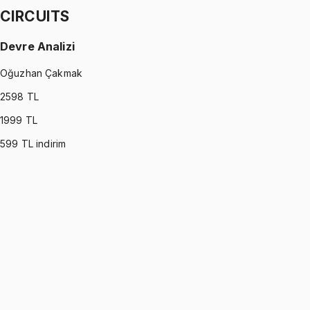
CIRCUITS
Devre Analizi
Oğuzhan Çakmak
2598
TL
1999
TL
599
TL indirim
CIRCUITS
•
Part I
Devre Analizi
Oğuzhan Çakmak
1299 TL
CIRCUITS
•
Part II
Devre Analizi