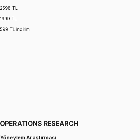
2598
TL
1999
TL
599
TL indirim
PROBABILITY (MONTGOMERY)
•
Part I
Olasılık
İhsan Altundağ
1299 TL
PROBABILITY (MONTGOMERY)
•
Part II
Olasılık
İhsan Altundağ
1299 TL
OPERATIONS RESEARCH
Yöneylem Araştırması