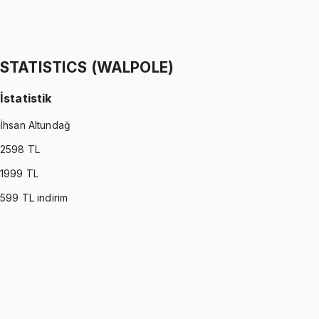
Stokastik Modelleme
Ömer Faruk Altun
1299 TL
STATISTICS (WALPOLE)
İstatistik
İhsan Altundağ
2598
TL
1999
TL
599
TL indirim
STATISTICS (WALPOLE)
•
Part I
İstatistik
İhsan Altundağ
1299 TL