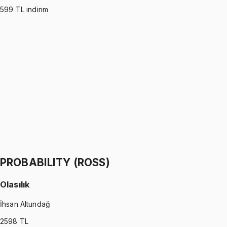
599
TL indirim
PROBABILITY (WALPOLE)
•
Part I
Olasılık
İhsan Altundağ
1299 TL
PROBABILITY (WALPOLE)
•
Part II
Olasılık
İhsan Altundağ
1299 TL
PROBABILITY (ROSS)
Olasılık
İhsan Altundağ
2598
TL