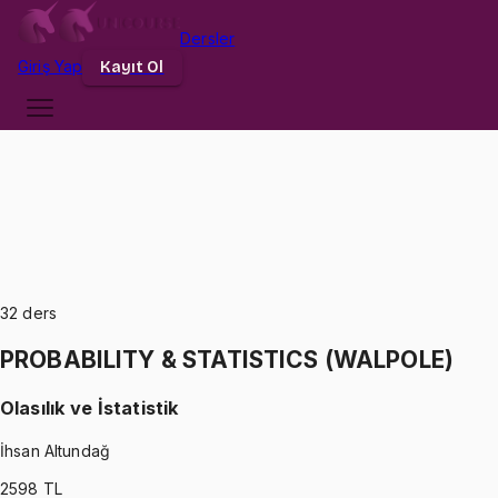
Dersler
Giriş
Yap
Kayıt Ol
32
ders
PROBABILITY & STATISTICS (WALPOLE)
Olasılık ve İstatistik
İhsan Altundağ
2598
TL