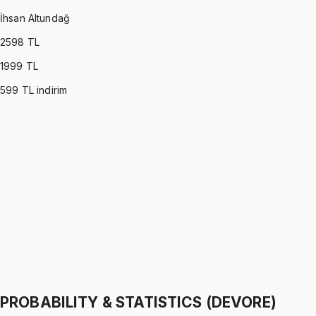
İhsan Altundağ
2598
TL
1999
TL
599
TL indirim
PROBABILITY & STATISTICS (MONTGOMERY)
•
Part I
Olasılık ve İstatistik
İhsan Altundağ
1299 TL
PROBABILITY & STATISTICS (MONTGOMERY)
•
Part II
Olasılık ve İstatistik
İhsan Altundağ
1299 TL
PROBABILITY & STATISTICS (DEVORE)