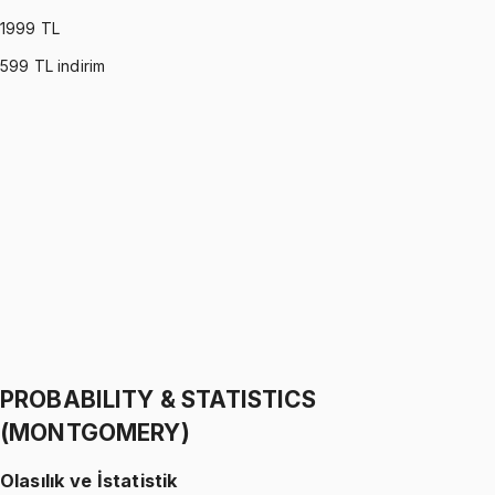
1999
TL
599
TL indirim
PROBABILITY & STATISTICS (WALPOLE)
•
Part I
Olasılık ve İstatistik
İhsan Altundağ
1299 TL
PROBABILITY & STATISTICS (WALPOLE)
•
Part II
Olasılık ve İstatistik
İhsan Altundağ
1299 TL
PROBABILITY & STATISTICS
(MONTGOMERY)
Olasılık ve İstatistik