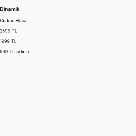
Dinamik
Gürkan Hoca
2598
TL
1999
TL
599
TL indirim
DYNAMICS
•
Part I
Dinamik
Gürkan Hoca
1299 TL
DYNAMICS
•
Part II
Dinamik
Gürkan Hoca
1299 TL