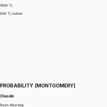
1999
TL
599
TL indirim
PROBABILITY (ROSS)
•
Part I
Olasılık
İhsan Altundağ
1299 TL
PROBABILITY (ROSS)
•
Part II
Olasılık
İhsan Altundağ
1299 TL
PROBABILITY (MONTGOMERY)
Olasılık
İhsan Altundağ