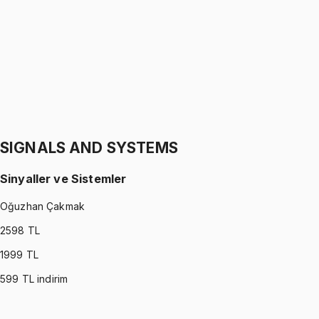
Gürkan Hoca
1299 TL
STATICS
•
Part II
Statik
Gürkan Hoca
1299 TL
SIGNALS AND SYSTEMS
Sinyaller ve Sistemler
Oğuzhan Çakmak
2598
TL
1999
TL
599
TL indirim
SIGNALS AND SYSTEMS
•
Part I