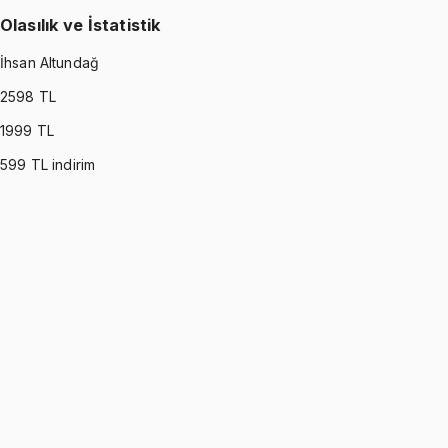
Olasılık ve İstatistik
İhsan Altundağ
2598
TL
1999
TL
599
TL indirim
PROBABILITY & STATISTICS (DEVORE)
•
Part I
Olasılık ve İstatistik
İhsan Altundağ
1299 TL
PROBABILITY & STATISTICS (DEVORE)
•
Part II
Olasılık ve İstatistik
İhsan Altundağ
1299 TL