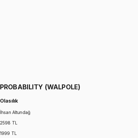
PYTHON
•
Part I
Python ile Programlama
Ömer Faruk Altun
1299 TL
PYTHON
•
Part II
Python ile Programlama
Ömer Faruk Altun
1299 TL
PROBABILITY (WALPOLE)
Olasılık
İhsan Altundağ
2598
TL
1999
TL