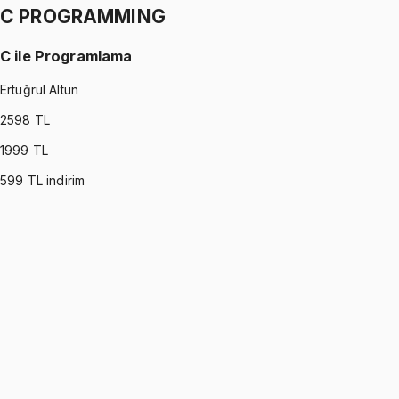
C PROGRAMMING
C ile Programlama
Ertuğrul Altun
2598
TL
1999
TL
599
TL indirim
C PROGRAMMING
•
Part I
C ile Programlama
Ertuğrul Altun
1299 TL
C PROGRAMMING
•
Part II
C ile Programlama