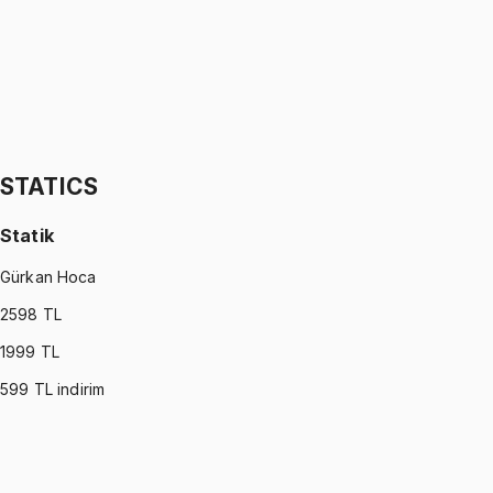
1299 TL
STATISTICS (MONTGOMERY)
•
Part II
İstatistik
İhsan Altundağ
1299 TL
STATICS
Statik
Gürkan Hoca
2598
TL
1999
TL
599
TL indirim
STATICS
•
Part I
Statik