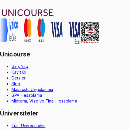
Oğuzhan Çakmak
1299 TL
Unicourse
Giriş Yap
Kayıt Ol
Dersler
Blog
Masaüstü Uygulaması
GPA Hesaplama
Midterm, Vize ve Final Hesaplama
Üniversiteler
Tüm Üniversiteler