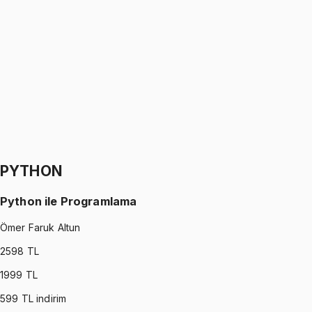
Sinyaller ve Sistemler
Oğuzhan Çakmak
1299 TL
SIGNALS AND SYSTEMS
•
Part II
Sinyaller ve Sistemler
Oğuzhan Çakmak
1299 TL
PYTHON
Python ile Programlama
Ömer Faruk Altun
2598
TL
1999
TL
599
TL indirim