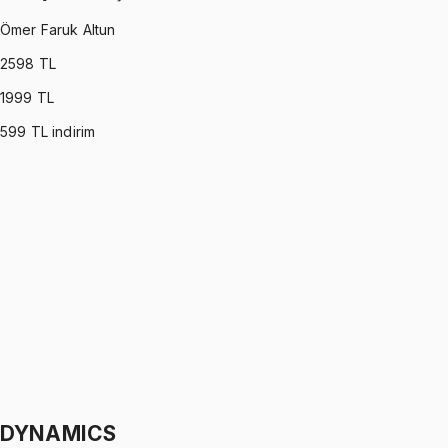
Ömer Faruk Altun
2598
TL
1999
TL
599
TL indirim
OPERATIONS RESEARCH
•
Part I
Yöneylem Araştırması
Ömer Faruk Altun
1299 TL
OPERATIONS RESEARCH
•
Part II
Yöneylem Araştırması
Ömer Faruk Altun
1299 TL
DYNAMICS