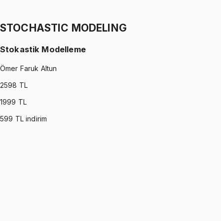
Ertuğrul Altun
1299 TL
STOCHASTIC MODELING
Stokastik Modelleme
Ömer Faruk Altun
2598
TL
1999
TL
599
TL indirim
STOCHASTIC MODELING
•
Part I
Stokastik Modelleme
Ömer Faruk Altun
1299 TL
STOCHASTIC MODELING
•
Part II