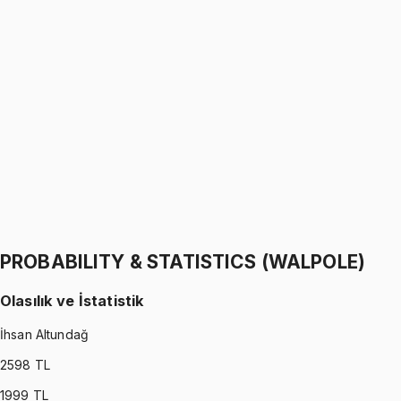
EENL 306
•
Midterm
Microprocessors
Haktan Lofça
1299 TL
EENL 306
•
Final
Microprocessors
Haktan Lofça
1299 TL
PROBABILITY & STATISTICS (WALPOLE)
Olasılık ve İstatistik
İhsan Altundağ
2598
TL
1999
TL