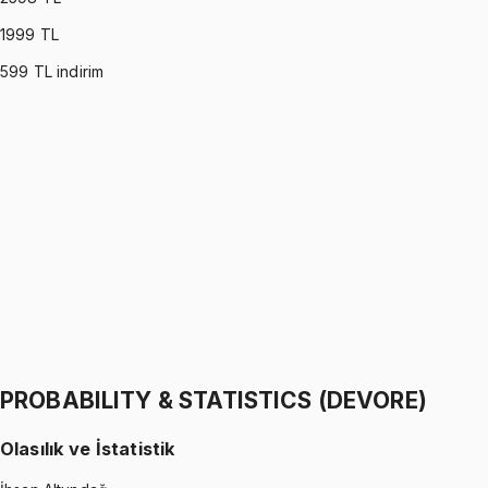
1999
TL
599
TL indirim
PROBABILITY & STATISTICS (MONTGOMERY)
•
Part I
Olasılık ve İstatistik
İhsan Altundağ
1299 TL
PROBABILITY & STATISTICS (MONTGOMERY)
•
Part II
Olasılık ve İstatistik
İhsan Altundağ
1299 TL
PROBABILITY & STATISTICS (DEVORE)
Olasılık ve İstatistik