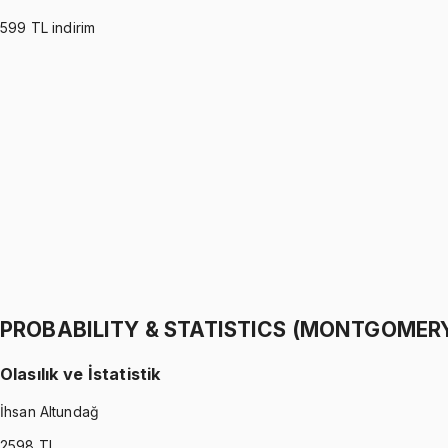
599
TL indirim
PROBABILITY & STATISTICS (WALPOLE)
•
Part I
Olasılık ve İstatistik
İhsan Altundağ
1299 TL
PROBABILITY & STATISTICS (WALPOLE)
•
Part II
Olasılık ve İstatistik
İhsan Altundağ
1299 TL
PROBABILITY & STATISTICS (MONTGOMER
Olasılık ve İstatistik
İhsan Altundağ
2598
TL