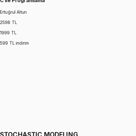
C ile Programlama
Ertuğrul Altun
2598
TL
1999
TL
599
TL indirim
C PROGRAMMING
•
Part I
C ile Programlama
Ertuğrul Altun
1299 TL
C PROGRAMMING
•
Part II
C ile Programlama
Ertuğrul Altun
1299 TL
STOCHASTIC MODELING