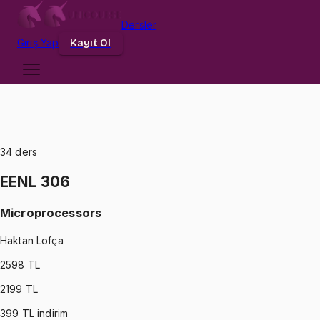
Dersler
Giriş
Yap
Kayıt Ol
34
ders
EENL 306
Microprocessors
Haktan Lofça
2598
TL
2199
TL
399
TL indirim