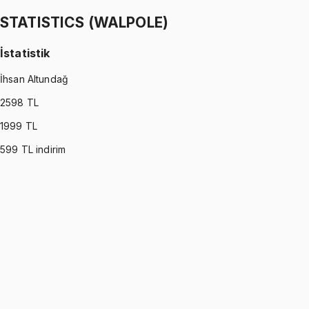
1299 TL
STATISTICS (WALPOLE)
İstatistik
İhsan Altundağ
2598
TL
1999
TL
599
TL indirim
STATISTICS (WALPOLE)
•
Part I
İstatistik
İhsan Altundağ
1299 TL
STATISTICS (WALPOLE)
•
Part II
İstatistik