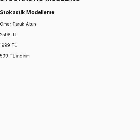
Stokastik Modelleme
Ömer Faruk Altun
2598
TL
1999
TL
599
TL indirim
STOCHASTIC MODELING
•
Part I
Stokastik Modelleme
Ömer Faruk Altun
1299 TL
STOCHASTIC MODELING
•
Part II
Stokastik Modelleme
Ömer Faruk Altun