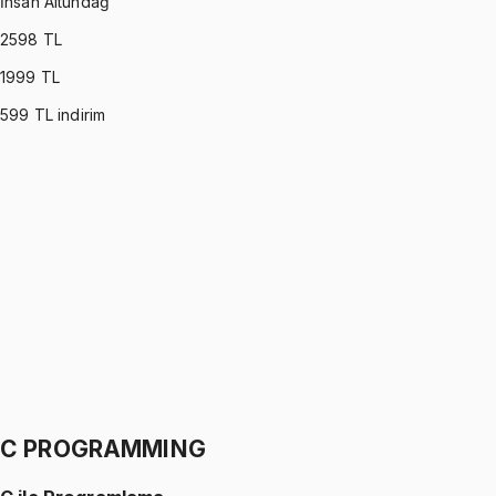
İhsan Altundağ
2598
TL
1999
TL
599
TL indirim
PROBABILITY & STATISTICS (DEVORE)
•
Part I
Olasılık ve İstatistik
İhsan Altundağ
1299 TL
PROBABILITY & STATISTICS (DEVORE)
•
Part II
Olasılık ve İstatistik
İhsan Altundağ
1299 TL
C PROGRAMMING