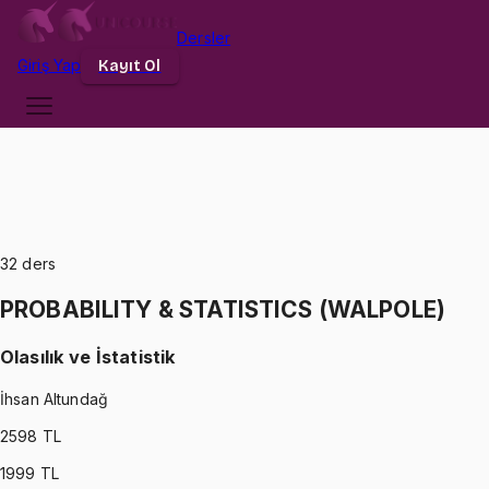
Dersler
Giriş
Yap
Kayıt Ol
32
ders
PROBABILITY & STATISTICS (WALPOLE)
Olasılık ve İstatistik
İhsan Altundağ
2598
TL
1999
TL