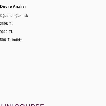
Devre Analizi
Oğuzhan Çakmak
2598
TL
1999
TL
599
TL indirim
CIRCUITS
•
Part I
Devre Analizi
Oğuzhan Çakmak
1299 TL
CIRCUITS
•
Part II
Devre Analizi
Oğuzhan Çakmak
1299 TL