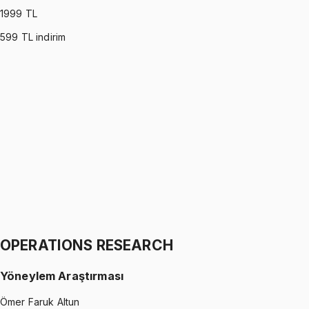
1999
TL
599
TL indirim
PROBABILITY (MONTGOMERY)
•
Part I
Olasılık
İhsan Altundağ
1299 TL
PROBABILITY (MONTGOMERY)
•
Part II
Olasılık
İhsan Altundağ
1299 TL
OPERATIONS RESEARCH
Yöneylem Araştırması
Ömer Faruk Altun