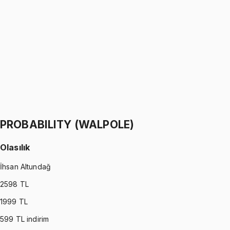
Python ile Programlama
Ömer Faruk Altun
1299 TL
PYTHON
•
Part II
Python ile Programlama
Ömer Faruk Altun
1299 TL
PROBABILITY (WALPOLE)
Olasılık
İhsan Altundağ
2598
TL
1999
TL
599
TL indirim