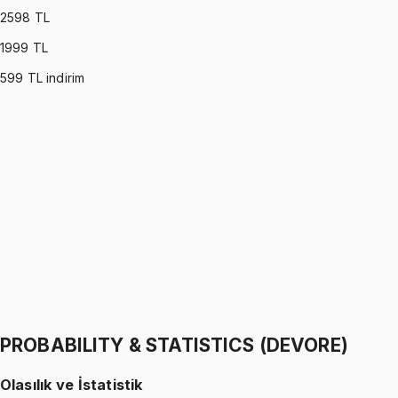
2598
TL
1999
TL
599
TL indirim
PROBABILITY & STATISTICS (MONTGOMERY)
•
Part I
Olasılık ve İstatistik
İhsan Altundağ
1299 TL
PROBABILITY & STATISTICS (MONTGOMERY)
•
Part II
Olasılık ve İstatistik
İhsan Altundağ
1299 TL
PROBABILITY & STATISTICS (DEVORE)
Olasılık ve İstatistik