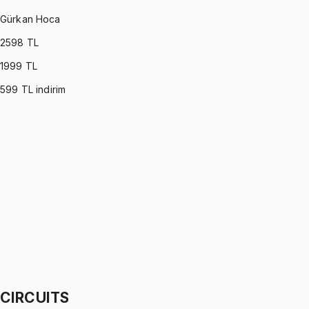
Gürkan Hoca
2598
TL
1999
TL
599
TL indirim
DYNAMICS
•
Part I
Dinamik
Gürkan Hoca
1299 TL
DYNAMICS
•
Part II
Dinamik
Gürkan Hoca
1299 TL
CIRCUITS