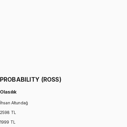
PROBABILITY (WALPOLE)
•
Part I
Olasılık
İhsan Altundağ
1299 TL
PROBABILITY (WALPOLE)
•
Part II
Olasılık
İhsan Altundağ
1299 TL
PROBABILITY (ROSS)
Olasılık
İhsan Altundağ
2598
TL
1999
TL