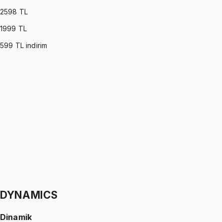
2598
TL
1999
TL
599
TL indirim
OPERATIONS RESEARCH
•
Part I
Yöneylem Araştırması
Ömer Faruk Altun
1299 TL
OPERATIONS RESEARCH
•
Part II
Yöneylem Araştırması
Ömer Faruk Altun
1299 TL
DYNAMICS
Dinamik