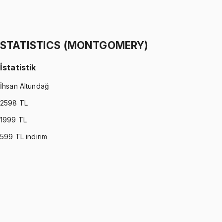
İstatistik
İhsan Altundağ
1299 TL
STATISTICS (MONTGOMERY)
İstatistik
İhsan Altundağ
2598
TL
1999
TL
599
TL indirim
STATISTICS (MONTGOMERY)
•
Part I
İstatistik
İhsan Altundağ
1299 TL