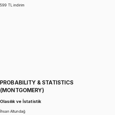
599
TL indirim
PROBABILITY & STATISTICS (WALPOLE)
•
Part I
Olasılık ve İstatistik
İhsan Altundağ
1299 TL
PROBABILITY & STATISTICS (WALPOLE)
•
Part II
Olasılık ve İstatistik
İhsan Altundağ
1299 TL
PROBABILITY & STATISTICS
(MONTGOMERY)
Olasılık ve İstatistik
İhsan Altundağ