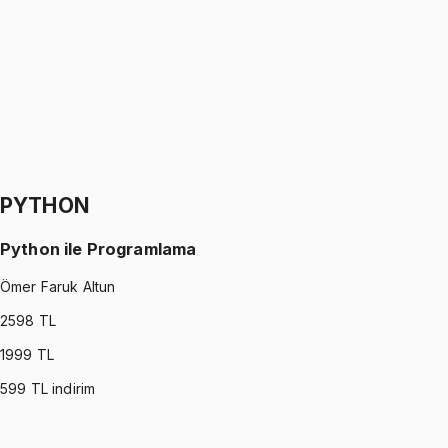
Oğuzhan Çakmak
1299 TL
SIGNALS AND SYSTEMS
•
Part II
Sinyaller ve Sistemler
Oğuzhan Çakmak
1299 TL
PYTHON
Python ile Programlama
Ömer Faruk Altun
2598
TL
1999
TL
599
TL indirim
PYTHON
•
Part I