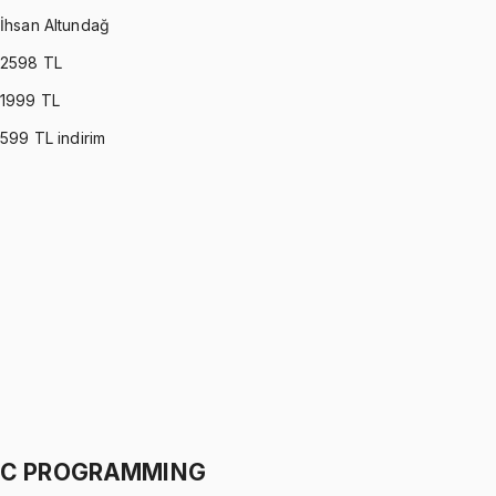
İhsan Altundağ
2598
TL
1999
TL
599
TL indirim
PROBABILITY & STATISTICS (DEVORE)
•
Part I
Olasılık ve İstatistik
İhsan Altundağ
1299 TL
PROBABILITY & STATISTICS (DEVORE)
•
Part II
Olasılık ve İstatistik
İhsan Altundağ
1299 TL
C PROGRAMMING