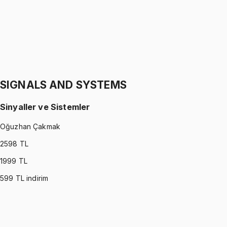
1299 TL
STATICS
•
Part II
Statik
Gürkan Hoca
1299 TL
SIGNALS AND SYSTEMS
Sinyaller ve Sistemler
Oğuzhan Çakmak
2598
TL
1999
TL
599
TL indirim
SIGNALS AND SYSTEMS
•
Part I
Sinyaller ve Sistemler