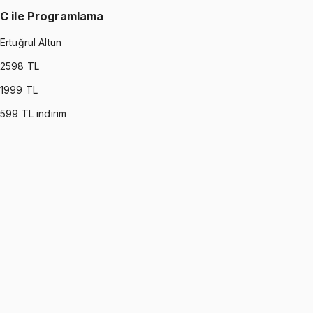
C ile Programlama
Ertuğrul Altun
2598
TL
1999
TL
599
TL indirim
C PROGRAMMING
•
Part I
C ile Programlama
Ertuğrul Altun
1299 TL
C PROGRAMMING
•
Part II
C ile Programlama
Ertuğrul Altun
1299 TL