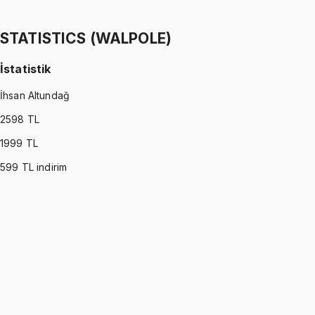
Ömer Faruk Altun
1299 TL
STATISTICS (WALPOLE)
İstatistik
İhsan Altundağ
2598
TL
1999
TL
599
TL indirim
STATISTICS (WALPOLE)
•
Part I
İstatistik
İhsan Altundağ
1299 TL
STATISTICS (WALPOLE)
•
Part II