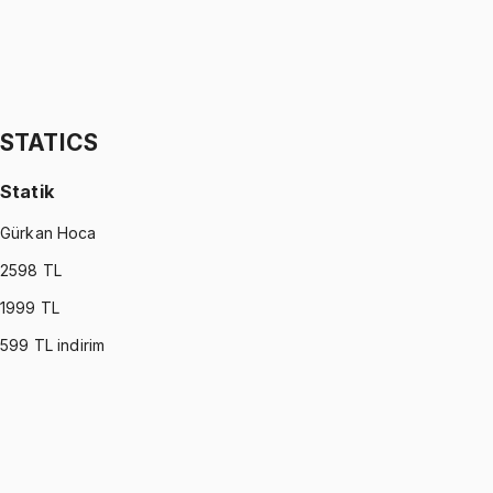
STATISTICS (MONTGOMERY)
•
Part II
İstatistik
İhsan Altundağ
1299 TL
STATICS
Statik
Gürkan Hoca
2598
TL
1999
TL
599
TL indirim
STATICS
•
Part I
Statik
Gürkan Hoca