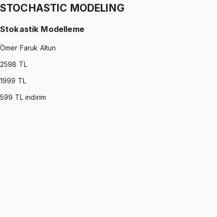
STOCHASTIC MODELING
Stokastik Modelleme
Ömer Faruk Altun
2598
TL
1999
TL
599
TL indirim
STOCHASTIC MODELING
•
Part I
Stokastik Modelleme
Ömer Faruk Altun
1299 TL
STOCHASTIC MODELING
•
Part II
Stokastik Modelleme