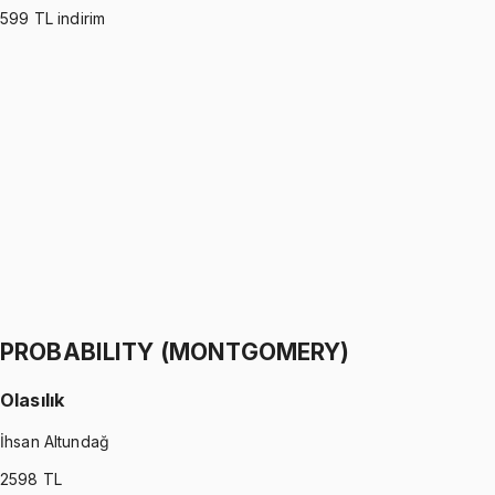
599
TL indirim
PROBABILITY (ROSS)
•
Part I
Olasılık
İhsan Altundağ
1299 TL
PROBABILITY (ROSS)
•
Part II
Olasılık
İhsan Altundağ
1299 TL
PROBABILITY (MONTGOMERY)
Olasılık
İhsan Altundağ
2598
TL