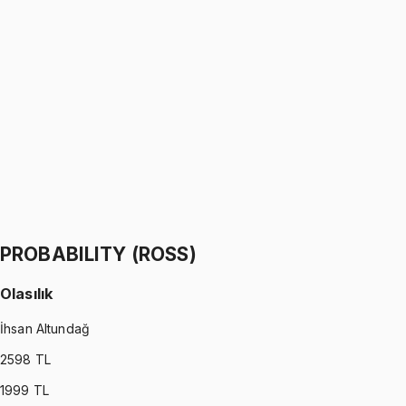
PROBABILITY (WALPOLE)
•
Part I
Olasılık
İhsan Altundağ
1299 TL
PROBABILITY (WALPOLE)
•
Part II
Olasılık
İhsan Altundağ
1299 TL
PROBABILITY (ROSS)
Olasılık
İhsan Altundağ
2598
TL
1999
TL