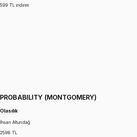
599
TL indirim
PROBABILITY (ROSS)
•
Part I
Olasılık
İhsan Altundağ
1299 TL
PROBABILITY (ROSS)
•
Part II
Olasılık
İhsan Altundağ
1299 TL
PROBABILITY (MONTGOMERY)
Olasılık
İhsan Altundağ
2598
TL