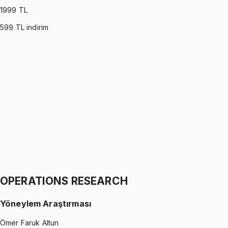
1999
TL
599
TL indirim
PROBABILITY (MONTGOMERY)
•
Part I
Olasılık
İhsan Altundağ
1299 TL
PROBABILITY (MONTGOMERY)
•
Part II
Olasılık
İhsan Altundağ
1299 TL
OPERATIONS RESEARCH
Yöneylem Araştırması
Ömer Faruk Altun