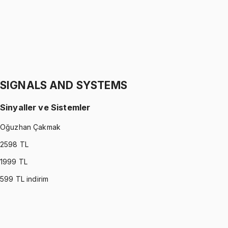
1299 TL
STATICS
•
Part II
Statik
Gürkan Hoca
1299 TL
SIGNALS AND SYSTEMS
Sinyaller ve Sistemler
Oğuzhan Çakmak
2598
TL
1999
TL
599
TL indirim
SIGNALS AND SYSTEMS
•
Part I
Sinyaller ve Sistemler