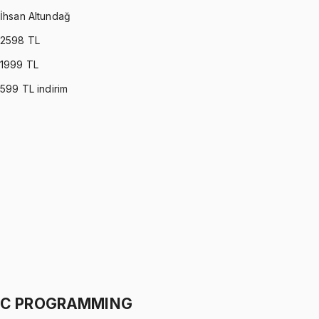
İhsan Altundağ
2598
TL
1999
TL
599
TL indirim
PROBABILITY & STATISTICS (DEVORE)
•
Part I
Olasılık ve İstatistik
İhsan Altundağ
1299 TL
PROBABILITY & STATISTICS (DEVORE)
•
Part II
Olasılık ve İstatistik
İhsan Altundağ
1299 TL
C PROGRAMMING