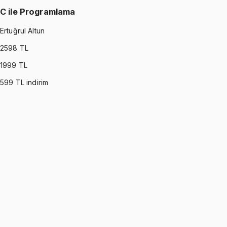
C ile Programlama
Ertuğrul Altun
2598
TL
1999
TL
599
TL indirim
C PROGRAMMING
•
Part I
C ile Programlama
Ertuğrul Altun
1299 TL
C PROGRAMMING
•
Part II
C ile Programlama
Ertuğrul Altun
1299 TL