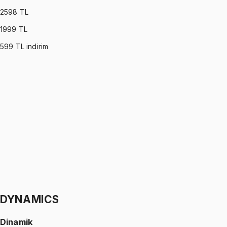
2598
TL
1999
TL
599
TL indirim
OPERATIONS RESEARCH
•
Part I
Yöneylem Araştırması
Ömer Faruk Altun
1299 TL
OPERATIONS RESEARCH
•
Part II
Yöneylem Araştırması
Ömer Faruk Altun
1299 TL
DYNAMICS
Dinamik