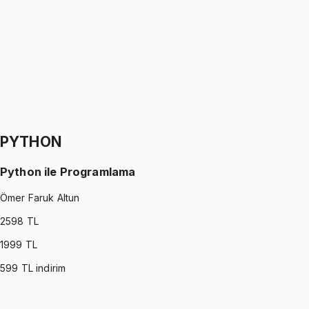
Oğuzhan Çakmak
1299 TL
SIGNALS AND SYSTEMS
•
Part II
Sinyaller ve Sistemler
Oğuzhan Çakmak
1299 TL
PYTHON
Python ile Programlama
Ömer Faruk Altun
2598
TL
1999
TL
599
TL indirim
PYTHON
•
Part I