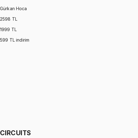
Gürkan Hoca
2598
TL
1999
TL
599
TL indirim
DYNAMICS
•
Part I
Dinamik
Gürkan Hoca
1299 TL
DYNAMICS
•
Part II
Dinamik
Gürkan Hoca
1299 TL
CIRCUITS