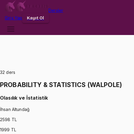
Dersler
Giriş
Yap
Kayıt Ol
32
ders
PROBABILITY & STATISTICS (WALPOLE)
Olasılık ve İstatistik
İhsan Altundağ
2598
TL
1999
TL