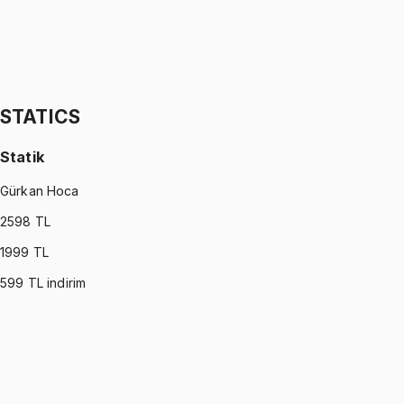
STATISTICS (MONTGOMERY)
•
Part II
İstatistik
İhsan Altundağ
1299 TL
STATICS
Statik
Gürkan Hoca
2598
TL
1999
TL
599
TL indirim
STATICS
•
Part I
Statik
Gürkan Hoca