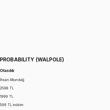
Python ile Programlama
Ömer Faruk Altun
1299 TL
PYTHON
•
Part II
Python ile Programlama
Ömer Faruk Altun
1299 TL
PROBABILITY (WALPOLE)
Olasılık
İhsan Altundağ
2598
TL
1999
TL
599
TL indirim