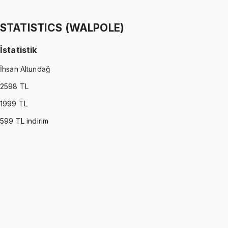
Ömer Faruk Altun
1299 TL
STATISTICS (WALPOLE)
İstatistik
İhsan Altundağ
2598
TL
1999
TL
599
TL indirim
STATISTICS (WALPOLE)
•
Part I
İstatistik
İhsan Altundağ
1299 TL
STATISTICS (WALPOLE)
•
Part II