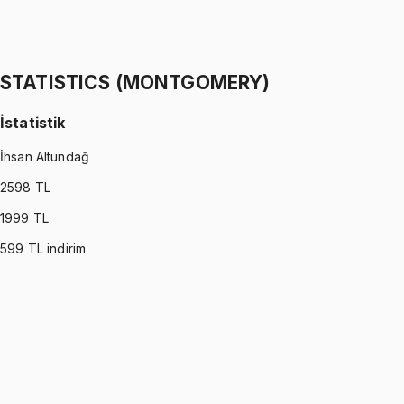
İstatistik
İhsan Altundağ
1299 TL
STATISTICS (MONTGOMERY)
İstatistik
İhsan Altundağ
2598
TL
1999
TL
599
TL indirim
STATISTICS (MONTGOMERY)
•
Part I
İstatistik
İhsan Altundağ
1299 TL