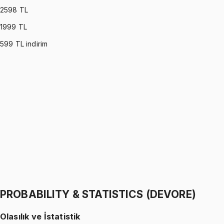
2598
TL
1999
TL
599
TL indirim
PROBABILITY & STATISTICS (MONTGOMERY)
•
Part I
Olasılık ve İstatistik
İhsan Altundağ
1299 TL
PROBABILITY & STATISTICS (MONTGOMERY)
•
Part II
Olasılık ve İstatistik
İhsan Altundağ
1299 TL
PROBABILITY & STATISTICS (DEVORE)
Olasılık ve İstatistik