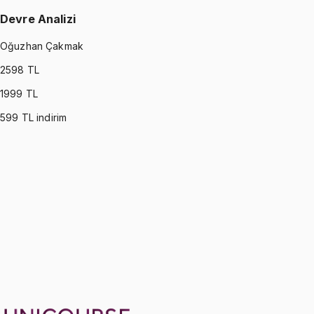
Devre Analizi
Oğuzhan Çakmak
2598
TL
1999
TL
599
TL indirim
CIRCUITS
•
Part I
Devre Analizi
Oğuzhan Çakmak
1299 TL
CIRCUITS
•
Part II
Devre Analizi
Oğuzhan Çakmak
1299 TL