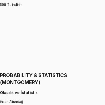
599
TL indirim
PROBABILITY & STATISTICS (WALPOLE)
•
Part I
Olasılık ve İstatistik
İhsan Altundağ
1299 TL
PROBABILITY & STATISTICS (WALPOLE)
•
Part II
Olasılık ve İstatistik
İhsan Altundağ
1299 TL
PROBABILITY & STATISTICS
(MONTGOMERY)
Olasılık ve İstatistik
İhsan Altundağ