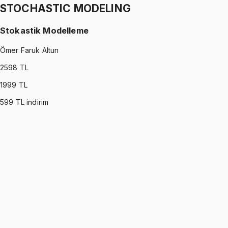
STOCHASTIC MODELING
Stokastik Modelleme
Ömer Faruk Altun
2598
TL
1999
TL
599
TL indirim
STOCHASTIC MODELING
•
Part I
Stokastik Modelleme
Ömer Faruk Altun
1299 TL
STOCHASTIC MODELING
•
Part II
Stokastik Modelleme