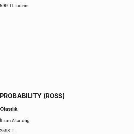
599
TL indirim
PROBABILITY (WALPOLE)
•
Part I
Olasılık
İhsan Altundağ
1299 TL
PROBABILITY (WALPOLE)
•
Part II
Olasılık
İhsan Altundağ
1299 TL
PROBABILITY (ROSS)
Olasılık
İhsan Altundağ
2598
TL