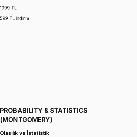
1999
TL
599
TL indirim
PROBABILITY & STATISTICS (WALPOLE)
•
Part I
Olasılık ve İstatistik
İhsan Altundağ
1299 TL
PROBABILITY & STATISTICS (WALPOLE)
•
Part II
Olasılık ve İstatistik
İhsan Altundağ
1299 TL
PROBABILITY & STATISTICS
(MONTGOMERY)
Olasılık ve İstatistik