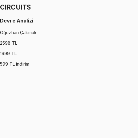
CIRCUITS
Devre Analizi
Oğuzhan Çakmak
2598
TL
1999
TL
599
TL indirim
CIRCUITS
•
Part I
Devre Analizi
Oğuzhan Çakmak
1299 TL
CIRCUITS
•
Part II
Devre Analizi