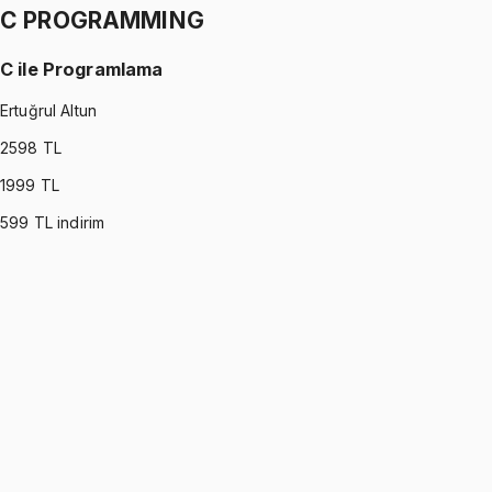
C PROGRAMMING
C ile Programlama
Ertuğrul Altun
2598
TL
1999
TL
599
TL indirim
C PROGRAMMING
•
Part I
C ile Programlama
Ertuğrul Altun
1299 TL
C PROGRAMMING
•
Part II
C ile Programlama