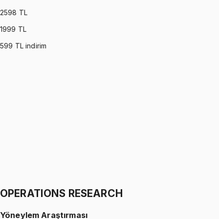
2598
TL
1999
TL
599
TL indirim
PROBABILITY (MONTGOMERY)
•
Part I
Olasılık
İhsan Altundağ
1299 TL
PROBABILITY (MONTGOMERY)
•
Part II
Olasılık
İhsan Altundağ
1299 TL
OPERATIONS RESEARCH
Yöneylem Araştırması