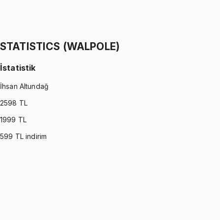
Stokastik Modelleme
Ömer Faruk Altun
1299 TL
STATISTICS (WALPOLE)
İstatistik
İhsan Altundağ
2598
TL
1999
TL
599
TL indirim
STATISTICS (WALPOLE)
•
Part I
İstatistik
İhsan Altundağ
1299 TL