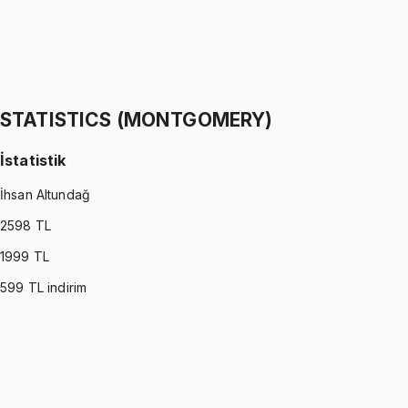
STATISTICS (WALPOLE)
•
Part II
İstatistik
İhsan Altundağ
1299 TL
STATISTICS (MONTGOMERY)
İstatistik
İhsan Altundağ
2598
TL
1999
TL
599
TL indirim
STATISTICS (MONTGOMERY)
•
Part I
İstatistik
İhsan Altundağ