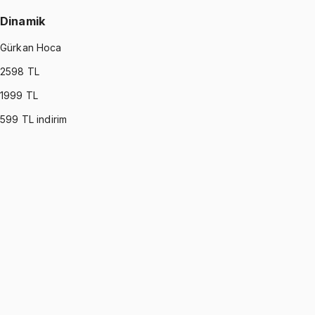
Dinamik
Gürkan Hoca
2598
TL
1999
TL
599
TL indirim
DYNAMICS
•
Part I
Dinamik
Gürkan Hoca
1299 TL
DYNAMICS
•
Part II
Dinamik
Gürkan Hoca
1299 TL