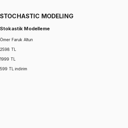
Ertuğrul Altun
1299 TL
STOCHASTIC MODELING
Stokastik Modelleme
Ömer Faruk Altun
2598
TL
1999
TL
599
TL indirim
STOCHASTIC MODELING
•
Part I
Stokastik Modelleme
Ömer Faruk Altun
1299 TL
STOCHASTIC MODELING
•
Part II