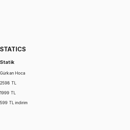
1299 TL
STATISTICS (MONTGOMERY)
•
Part II
İstatistik
İhsan Altundağ
1299 TL
STATICS
Statik
Gürkan Hoca
2598
TL
1999
TL
599
TL indirim
STATICS
•
Part I
Statik