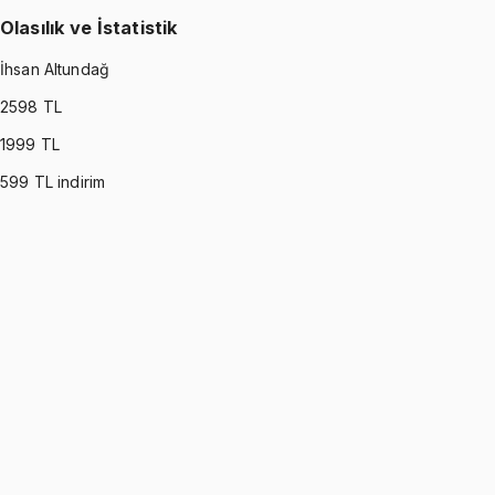
Olasılık ve İstatistik
İhsan Altundağ
2598
TL
1999
TL
599
TL indirim
PROBABILITY & STATISTICS (DEVORE)
•
Part I
Olasılık ve İstatistik
İhsan Altundağ
1299 TL
PROBABILITY & STATISTICS (DEVORE)
•
Part II
Olasılık ve İstatistik
İhsan Altundağ
1299 TL