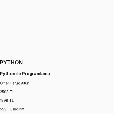
Sinyaller ve Sistemler
Oğuzhan Çakmak
1299 TL
SIGNALS AND SYSTEMS
•
Part II
Sinyaller ve Sistemler
Oğuzhan Çakmak
1299 TL
PYTHON
Python ile Programlama
Ömer Faruk Altun
2598
TL
1999
TL
599
TL indirim