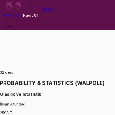
Dersler
Giriş
Yap
Kayıt Ol
32
ders
PROBABILITY & STATISTICS (WALPOLE)
Olasılık ve İstatistik
İhsan Altundağ
2598
TL