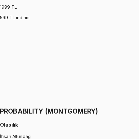
1999
TL
599
TL indirim
PROBABILITY (ROSS)
•
Part I
Olasılık
İhsan Altundağ
1299 TL
PROBABILITY (ROSS)
•
Part II
Olasılık
İhsan Altundağ
1299 TL
PROBABILITY (MONTGOMERY)
Olasılık
İhsan Altundağ