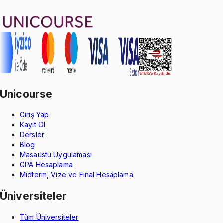
Oğuzhan Çakmak
1299 TL
Unicourse
Giriş Yap
Kayıt Ol
Dersler
Blog
Masaüstü Uygulaması
GPA Hesaplama
Midterm, Vize ve Final Hesaplama
Üniversiteler
Tüm Üniversiteler