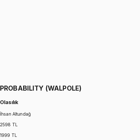
PYTHON
•
Part I
Python ile Programlama
Ömer Faruk Altun
1299 TL
PYTHON
•
Part II
Python ile Programlama
Ömer Faruk Altun
1299 TL
PROBABILITY (WALPOLE)
Olasılık
İhsan Altundağ
2598
TL
1999
TL