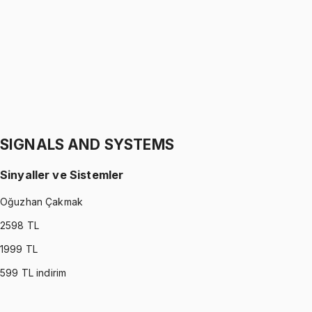
Gürkan Hoca
1299 TL
STATICS
•
Part II
Statik
Gürkan Hoca
1299 TL
SIGNALS AND SYSTEMS
Sinyaller ve Sistemler
Oğuzhan Çakmak
2598
TL
1999
TL
599
TL indirim
SIGNALS AND SYSTEMS
•
Part I