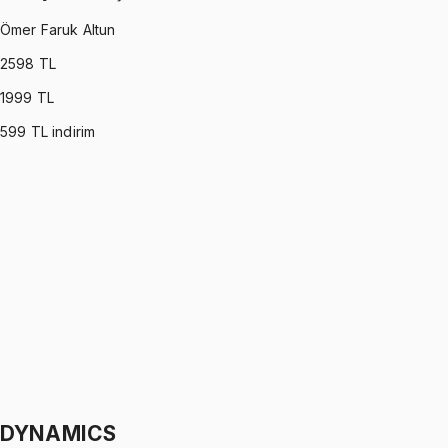
Ömer Faruk Altun
2598
TL
1999
TL
599
TL indirim
OPERATIONS RESEARCH
•
Part I
Yöneylem Araştırması
Ömer Faruk Altun
1299 TL
OPERATIONS RESEARCH
•
Part II
Yöneylem Araştırması
Ömer Faruk Altun
1299 TL
DYNAMICS