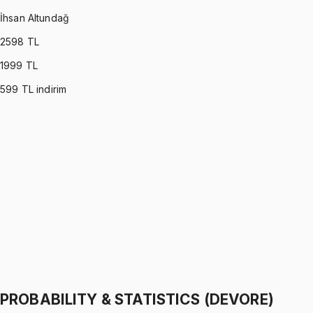
İhsan Altundağ
2598
TL
1999
TL
599
TL indirim
PROBABILITY & STATISTICS (MONTGOMERY)
•
Part I
Olasılık ve İstatistik
İhsan Altundağ
1299 TL
PROBABILITY & STATISTICS (MONTGOMERY)
•
Part II
Olasılık ve İstatistik
İhsan Altundağ
1299 TL
PROBABILITY & STATISTICS (DEVORE)